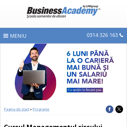
0314 326 163
PROGRAME
ÎNSCRIERE
CE OBŢINEŢI
E-LEARNING
DIPLOME ŞI CERTIFICATE
Pagina de start
»
Programe
DESPRE BUSINESS ACADEMY
Cursul Managementul riscului