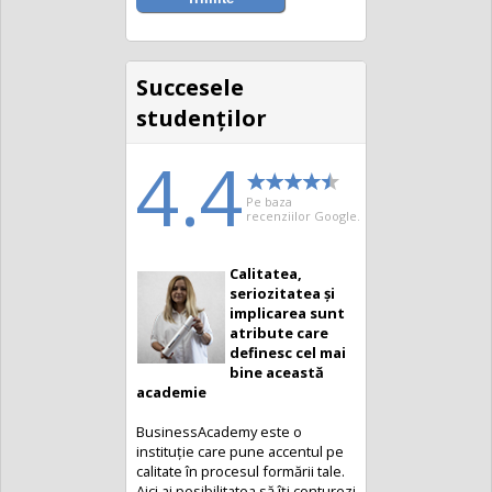
Succesele
studenţilor
4.4
Pe baza
recenziilor Google.
Calitatea,
seriozitatea și
implicarea sunt
atribute care
definesc cel mai
bine această
academie
BusinessAcademy este o
instituție care pune accentul pe
calitate în procesul formării tale.
Aici ai posibilitatea să îți conturezi