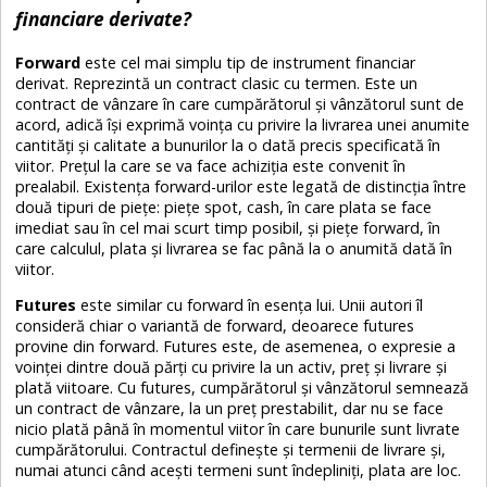
financiare derivate?
Forward
este cel mai simplu tip de instrument financiar
derivat. Reprezintă un contract clasic cu termen. Este un
contract de vânzare în care cumpărătorul și vânzătorul sunt de
acord, adică își exprimă voința cu privire la livrarea unei anumite
cantități și calitate a bunurilor la o dată precis specificată în
viitor. Prețul la care se va face achiziția este convenit în
prealabil. Existența forward-urilor este legată de distincția între
două tipuri de piețe: piețe spot, cash, în care plata se face
imediat sau în cel mai scurt timp posibil, și piețe forward, în
care calculul, plata și livrarea se fac până la o anumită dată în
viitor.
Futures
este similar cu forward în esența lui. Unii autori îl
consideră chiar o variantă de forward, deoarece futures
provine din forward. Futures este, de asemenea, o expresie a
voinței dintre două părți cu privire la un activ, preț și livrare și
plată viitoare. Cu futures, cumpărătorul și vânzătorul semnează
un contract de vânzare, la un preț prestabilit, dar nu se face
nicio plată până în momentul viitor în care bunurile sunt livrate
cumpărătorului. Contractul definește și termenii de livrare și,
numai atunci când acești termeni sunt îndepliniți, plata are loc.