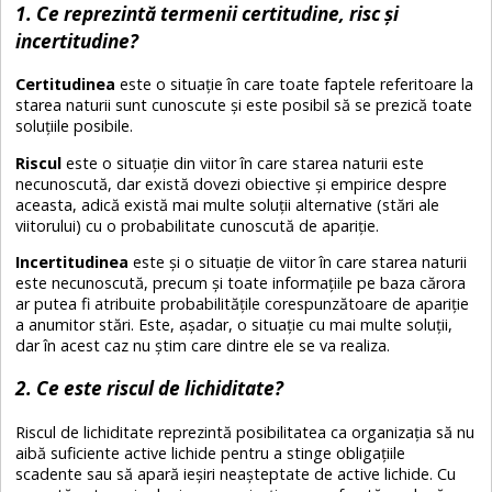
1. Ce reprezintă termenii certitudine, risc și
incertitudine?
Certitudinea
este o situație în care toate faptele referitoare la
starea naturii sunt cunoscute și este posibil să se prezică toate
soluțiile posibile.
Riscul
este o situație din viitor în care starea naturii este
necunoscută, dar există dovezi obiective și empirice despre
aceasta, adică există mai multe soluții alternative (stări ale
viitorului) cu o probabilitate cunoscută de apariție.
Incertitudinea
este și o situație de viitor în care starea naturii
este necunoscută, precum și toate informațiile pe baza cărora
ar putea fi atribuite probabilitățile corespunzătoare de apariție
a anumitor stări. Este, așadar, o situație cu mai multe soluții,
dar în acest caz nu știm care dintre ele se va realiza.
2. Ce este riscul de lichiditate?
Riscul de lichiditate reprezintă posibilitatea ca organizația să nu
aibă suficiente active lichide pentru a stinge obligațiile
scadente sau să apară ieșiri neașteptate de active lichide. Cu