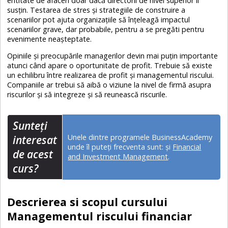
entitate de afaceri doar dacă directorii de nivel superior îl
susțin. Testarea de stres și strategiile de construire a
scenariilor pot ajuta organizațiile să înțeleagă impactul
scenariilor grave, dar probabile, pentru a se pregăti pentru
evenimente neașteptate.
Opiniile și preocupările managerilor devin mai puțin importante
atunci când apare o oportunitate de profit. Trebuie să existe
un echilibru între realizarea de profit și managementul riscului.
Companiile ar trebui să aibă o viziune la nivel de firmă asupra
riscurilor și să integreze și să reunească riscurile.
Sunteţi
Unele dintre programele BusinessAcademy
interesat
unde îl puteți frecventa sunt:
și
Financial
de acest
and Investment Management
.
curs?
Descrierea si scopul cursului
Managementul riscului financiar