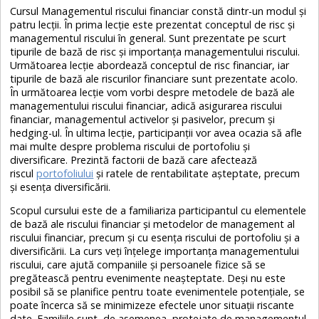
Cursul Managementul riscului financiar constă dintr-un modul și
patru lecții. În prima lecție este prezentat conceptul de risc și
managementul riscului în general. Sunt prezentate pe scurt
tipurile de bază de risc și importanța managementului riscului.
Următoarea lecție abordează conceptul de risc financiar, iar
tipurile de bază ale riscurilor financiare sunt prezentate acolo.
În următoarea lecție vom vorbi despre metodele de bază ale
managementului riscului financiar, adică asigurarea riscului
financiar, managementul activelor și pasivelor, precum și
hedging-ul. În ultima lecție, participanții vor avea ocazia să afle
mai multe despre problema riscului de portofoliu și
diversificare. Prezintă factorii de bază care afectează
riscul
portofoliului
și ratele de rentabilitate așteptate, precum
și esența diversificării.
Scopul cursului este de a familiariza participantul cu elementele
de bază ale riscului financiar și metodelor de management al
riscului financiar, precum și cu esența riscului de portofoliu și a
diversificării. La curs veți înțelege importanța managementului
riscului, care ajută companiile și persoanele fizice să se
pregătească pentru evenimente neașteptate. Deși nu este
posibil să se planifice pentru toate evenimentele potențiale, se
poate încerca să se minimizeze efectele unor situații riscante
date. Familiile sunt, de asemenea, protejate de managementul