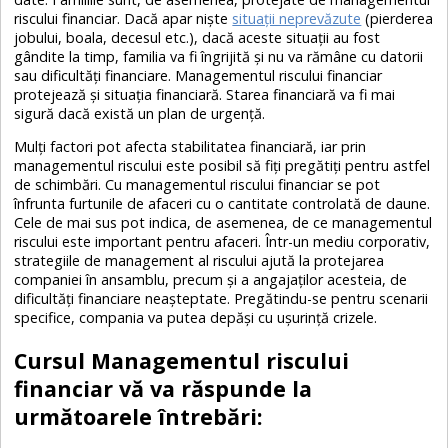
riscului financiar. Dacă apar niște
situații neprevăzute
(pierderea
jobului, boala, decesul etc.), dacă aceste situații au fost
gândite la timp, familia va fi îngrijită și nu va rămâne cu datorii
sau dificultăți financiare. Managementul riscului financiar
protejează și situația financiară. Starea financiară va fi mai
sigură dacă există un plan de urgență.
Mulți factori pot afecta stabilitatea financiară, iar prin
managementul riscului este posibil să fiți pregătiți pentru astfel
de schimbări. Cu managementul riscului financiar se pot
înfrunta furtunile de afaceri cu o cantitate controlată de daune.
Cele de mai sus pot indica, de asemenea, de ce managementul
riscului este important pentru afaceri. Într-un mediu corporativ,
strategiile de management al riscului ajută la protejarea
companiei în ansamblu, precum și a angajaților acesteia, de
dificultăți financiare neașteptate. Pregătindu-se pentru scenarii
specifice, compania va putea depăși cu ușurință crizele.
Cursul Managementul riscului
financiar vă va răspunde la
următoarele întrebări: