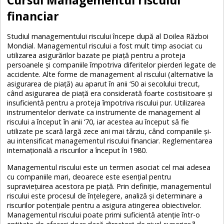
financiar
Studiul managementului riscului începe după al Doilea Război
Mondial. Managementul riscului a fost mult timp asociat cu
utilizarea asigurărilor bazate pe piață pentru a proteja
persoanele și companiile împotriva diferitelor pierderi legate de
accidente. Alte forme de management al riscului (alternative la
asigurarea de piață) au aparut în anii ‘50 ai secolului trecut,
când asigurarea de piață era considerată foarte costisitoare și
insuficientă pentru a proteja împotriva riscului pur. Utilizarea
instrumentelor derivate ca instrumente de management al
riscului a început în anii ‘70, iar acestea au început să fie
utilizate pe scară largă zece ani mai târziu, când companiile și-
au intensificat managementul riscului financiar. Reglementarea
internațională a riscurilor a început în 1980.
Managementul riscului este un termen asociat cel mai adesea
cu companiile mari, deoarece este esențial pentru
supraviețuirea acestora pe piață. Prin definiție, managementul
riscului este procesul de înțelegere, analiză și determinare a
riscurilor potențiale pentru a asigura atingerea obiectivelor.
Managementul riscului poate primi suficientă atenție într-o