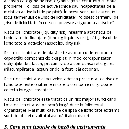
această categorie de risc, organizația se confruntă cu două
probleme – o lipsă de active lichide sau incapacitatea de a
mobiliza active lichide pe piață. În acest sens, unii autori, în
locul termenului de „risc de lichiditate”, folosesc termenul de
„risc de lichiditate în ceea ce privește asigurarea activelor”.
Riscul de lichiditate (liquidity risk) înseamnă atât riscul de
lichiditate de finanțare (funding liquidity risk), cât și riscul de
lichiditate al activelor (asset liquidity risk).
Riscul de lichiditate de plată este asociat cu deteriorarea
capacității companiei de a-și plăti în mod corespunzător
obligațiile de afaceri, precum și de a compensa retragerea
(răscumpărarea) acțiunilor de la foștii săi acționari.
Riscul de lichiditate al activelor, adesea prescurtat ca risc de
lichiditate, este o situație în care o companie nu își poate
colecta integral creanțele.
Riscul de lichiditate este tratat ca un risc major atunci când
lipsa de lichiditatea pe scară largă duce la falimentul
organizației. Mai mult, cazurile de lipsă de lichiditate extremă
sunt de obicei rezultatul asumării altor riscuri.
3. Care sunt tipurile de bază de instrumente