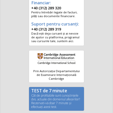
Financiar:
+40 (312) 289 320
Pentru întrebări legate de facturi,
plăți sau documente financiare.
Suport pentru cursanți:
+40 (312) 289 319
Dacă ești deja cursant și ai nevoie
de ajutor cu platforma, programul
sau cursurile tale, suntem aici.
Prin Autorizația Departamentului
de Examinare Internațională
Cambridge
TEST de 7 minute
Cât de profitabile sunt cunoştinţele
dvs. actuale din domeniul afecerilor?
Rezervati-vă doar 7 minute şi
efectuaţi acest test.