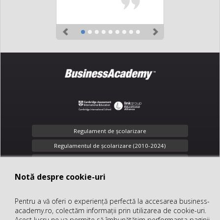
Previous
Next
Regulament de şcolarizare
Regulamentul de școlarizare (2010-2024)
Toate drepturile rezervate
Notă despre cookie-uri
Notă despre cookie-uri
Confidenţialitate
Pentru a vă oferi o experiență perfectă la accesarea business-
Pentru a vă oferi o experiență perfectă la accesarea business-
office@business-academy.ro
academy.ro, colectăm informații prin utilizarea de cookie-uri.
academy.ro, colectăm informații prin utilizarea de cookie-uri.
+40 (312) 289 318
Acest lucru ne va permite să îmbunătățim performanța paginii
Acest lucru ne va permite să îmbunătățim performanța paginii