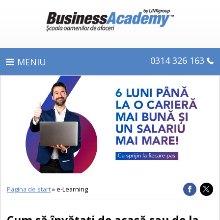
0314 326 163
PROGRAME
ÎNSCRIERE
CE OBŢINEŢI
E-LEARNING
DIPLOME ŞI CERTIFICATE
Pagina de start
» e-Learning
DESPRE BUSINESS ACADEMY
Cum să învăţaţi de acasă sau de la