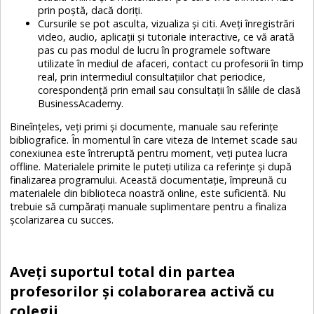
prin poştă, dacă doriţi.
Cursurile se pot asculta, vizualiza şi citi. Aveţi înregistrări
video, audio, aplicaţii şi tutoriale interactive, ce vă arată
pas cu pas modul de lucru în programele software
utilizate în mediul de afaceri, contact cu profesorii în timp
real, prin intermediul consultaţiilor chat periodice,
corespondenţă prin email sau consultaţii în sălile de clasă
BusinessAcademy.
Bineînţeles, veţi primi şi documente, manuale sau referinţe
bibliografice. În momentul în care viteza de Internet scade
sau
conexiunea este întreruptă pentru moment, veţi putea lucra
offline. Materialele primite le puteţi utiliza ca referinţe şi după
finalizarea programului. Această documentaţie, împreună cu
materialele din biblioteca noastră online, este suficientă. Nu
trebuie să cumpăraţi manuale suplimentare pentru a finaliza
şcolarizarea cu succes.
Aveţi suportul total din partea
profesorilor şi colaborarea activă cu
colegii