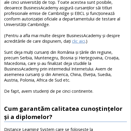
ale cinci universităţi de top. Toate acestea sunt posibile,
deoarece BusinessAcademy asigură cursanţilor săi titluri
profesionale emise de Cambridge şi EBCL şi funcţionează
conform autorizaţiei oficiale a departamentului de testare al
Universităţii Cambridge.
(Pentru a afla mai multe despre BusinessAcademy şi despre
acreditările de care dispunem, daţi
clic aici
.)
Sunt deja mulţi cursanţi din România şi ţările din regiune,
precum Serbia, Muntenegru, Bosnia şi Herţegovina, Croaţia,
Macedonia, care şi-au finalizat deja
studiile la
BusinessAcademy prin intermediul Internetului. Avem de
asemenea cursanţi şi din America, China, Elveţia, Suedia,
Austria, Polonia, Africa de Sud etc.
De fapt, avem studenţi de pe cinci continente.
Cum garantăm calitatea cunoştinţelor
şi a diplomelor?
Distance Learning System care se foloseşte la