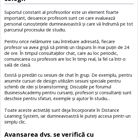
Suportul constant al profesorilor este un element foarte
important, deoarece profesorii sunt cei care evaluează
personal cunoştinţele dumneavoastră şi care vă îndrumă pe tot
parcursul procesului de studiu.
Pentru orice nelămurire sau întrebare adresată,
fiecare
profesor va avea grijă să primiţi un răspuns în mai puţin de 24
de ore
. În timpul consultaţiilor chat, care au loc periodic,
comunicarea cu profesorii are loc în timp real, la fel ca într-o
sală de clasă.
Există şi predări cu sesiuni de chat în grup. De exemplu, pentru
anumite cursuri de design utilizăm sesiuni speciale pentru
schimb de idei şi brainstorming. Discuţiile pe forumul
BusinessAcademy pentru cursanţi, profesori şi consultanţi sunt
deschise pentru sfaturi, exemple şi ajutor în studiu...
Toate aceste activităţi sunt deja încorporate în Distance
Learning System, iar dumneavoastră le puteţi accesa printr-un
simplu clic.
Avansarea dvs. se verifică cu