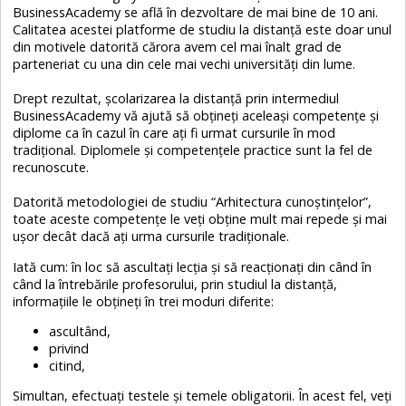
BusinessAcademy se află în dezvoltare de mai bine de 10 ani.
Calitatea acestei platforme de studiu la distanţă este doar unul
din motivele datorită cărora avem cel mai înalt grad de
parteneriat cu una din cele mai vechi universităţi din lume.
Drept rezultat, şcolarizarea la distanţă prin intermediul
BusinessAcademy vă ajută să obţineţi aceleaşi competenţe şi
diplome ca în cazul în care aţi fi urmat cursurile în mod
tradiţional. Diplomele şi competenţele practice sunt la fel de
recunoscute.
Datorită metodologiei de studiu “Arhitectura cunoştinţelor”,
toate aceste competenţe le veţi obţine mult mai repede şi mai
uşor decât dacă aţi urma cursurile tradiţionale.
Iată cum: în loc să ascultaţi lecţia şi să reacţionaţi din când în
când la întrebările profesorului, prin studiul la distanţă,
informaţiile le obţineţi în trei moduri diferite:
ascultând,
privind
citind,
Simultan, efectuaţi testele şi temele obligatorii. În acest fel, veţi