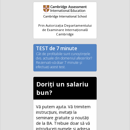
Prin Autorizația Departamentului
de Examinare Internațională
Cambridge
TEST de 7 minute
Cât de profitabile sunt cunoştinţele
dvs. actuale din domeniul afecerilor?
Rezervati-vă doar 7 minute şi
efectuaţi acest test.
Doriți un salariu
bun?
Vă putem ajuta. Vă trimitem
instrucțiuni, invitaţii la
seminare gratuite şi noutăţi
de la BA. Trebuie doar să vă
introduceţi numele și adresa