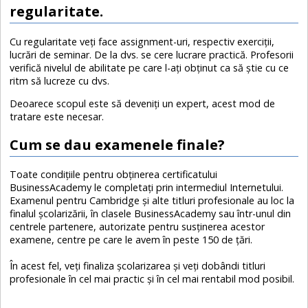
regularitate.
Cu regularitate veţi face assignment-uri, respectiv exerciţii,
lucrări de seminar. De la dvs. se cere lucrare practică. Profesorii
verifică nivelul de abilitate pe care l-aţi obţinut ca să ştie cu ce
ritm să lucreze cu dvs.
Deoarece scopul este să deveniţi un expert, acest mod de
tratare este necesar.
Cum se dau examenele finale?
Toate condiţiile pentru obţinerea certificatului
BusinessAcademy le completaţi prin intermediul Internetului.
Examenul pentru Cambridge şi alte titluri profesionale au loc la
finalul şcolarizării, în clasele BusinessAcademy sau într-unul din
centrele partenere, autorizate pentru susţinerea acestor
examene, centre pe care le avem în peste 150 de ţări.
În acest fel, veţi finaliza şcolarizarea şi veţi dobândi titluri
profesionale în cel mai practic şi în cel mai rentabil mod posibil.