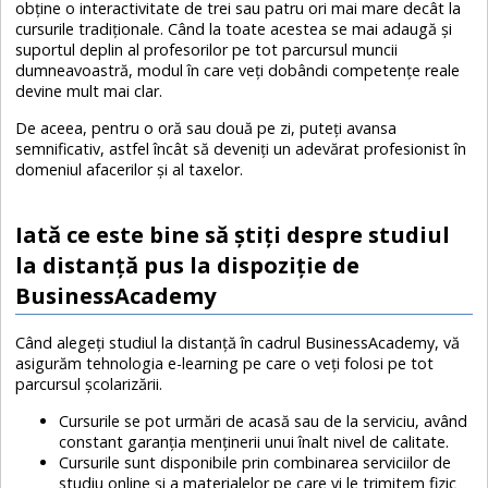
obţine o interactivitate de trei sau patru ori mai mare decât la
cursurile tradiţionale. Când la toate acestea se mai adaugă şi
suportul deplin al profesorilor pe tot parcursul muncii
dumneavoastră, modul în care veţi dobândi competenţe reale
devine mult mai clar.
De aceea, pentru o oră sau două pe zi, puteţi avansa
semnificativ, astfel încât să deveniţi un adevărat profesionist în
domeniul afacerilor şi al taxelor.
Iată ce este bine să ştiţi despre studiul
la distanţă pus la dispoziţie de
BusinessAcademy
Când alegeţi studiul la distanţă în cadrul BusinessAcademy, vă
asigurăm tehnologia e-learning pe care o veţi folosi pe tot
parcursul şcolarizării.
Cursurile se pot urmări de acasă sau de la serviciu, având
constant garanţia menţinerii unui înalt nivel de calitate.
Cursurile sunt disponibile prin combinarea serviciilor de
studiu online şi a materialelor pe care vi le trimitem fizic