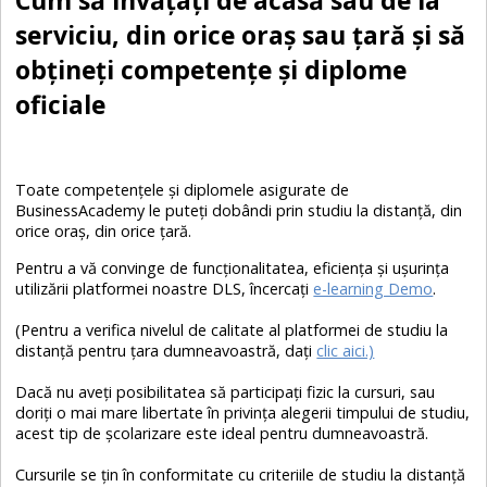
serviciu, din orice oraş sau ţară şi să
obţineţi competenţe şi diplome
oficiale
Toate competenţele şi diplomele asigurate de
BusinessAcademy le puteţi dobândi prin studiu la distanţă, din
orice oraş, din orice ţară.
Pentru a vă convinge de funcţionalitatea, eficienţa şi uşurinţa
utilizării platformei noastre DLS, încercaţi
e-learning Demo
.
(Pentru a verifica nivelul de calitate al platformei de studiu la
distanţă pentru ţara dumneavoastră, daţi
clic aici.)
Dacă nu aveţi posibilitatea să participaţi fizic la cursuri, sau
doriţi o mai mare libertate în privinţa alegerii timpului de studiu,
acest tip de şcolarizare este ideal pentru dumneavoastră.
Cursurile se ţin în conformitate cu criteriile de studiu la distanţă