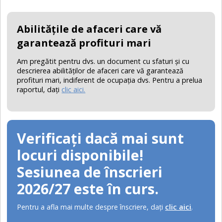
Abilităţile de afaceri care vă
garantează profituri mari
Am pregătit pentru dvs. un document cu sfaturi şi cu
descrierea abilităţilor de afaceri care vă garantează
profituri mari, indiferent de ocupaţia dvs. Pentru a prelua
raportul, daţi
clic aici.
Verificați dacă mai sunt
locuri disponibile!
Sesiunea de înscrieri
2026/27 este în curs.
Pentru a afla mai multe despre înscriere, daţi
clic aici
.