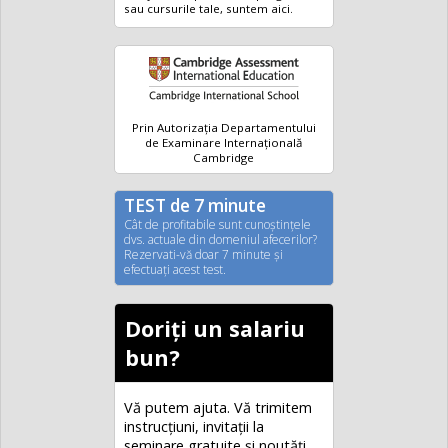
sau cursurile tale, suntem aici.
Prin Autorizația Departamentului
de Examinare Internațională
Cambridge
TEST de 7 minute
Cât de profitabile sunt cunoştinţele
dvs. actuale din domeniul afecerilor?
Rezervati-vă doar 7 minute şi
efectuaţi acest test.
Doriți un salariu
bun?
Vă putem ajuta. Vă trimitem
instrucțiuni, invitaţii la
seminare gratuite şi noutăţi