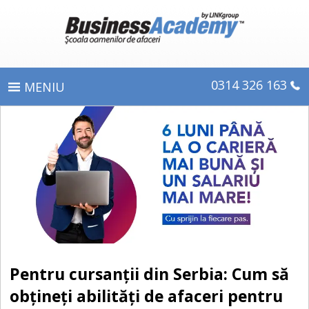
0314 326 163
PROGRAME
ÎNSCRIERE
CE OBŢINEŢI
E-LEARNING
DIPLOME ŞI CERTIFICATE
Pentru cursanţii din Serbia: Cum să
DESPRE BUSINESS ACADEMY
obţineţi abilităţi de afaceri pentru