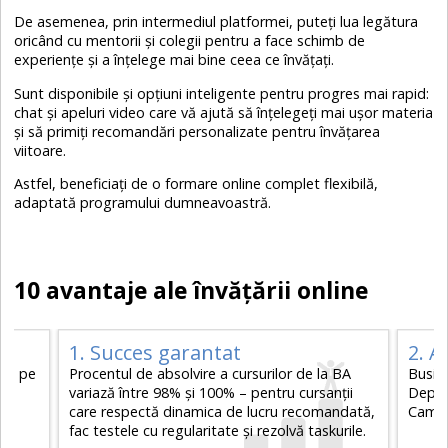
De asemenea, prin intermediul platformei, puteți lua legătura
oricând cu mentorii și colegii pentru a face schimb de
experiențe și a înțelege mai bine ceea ce învățați.
Sunt disponibile și opțiuni inteligente pentru progres mai rapid:
chat și apeluri video care vă ajută să înțelegeți mai ușor materia
și să primiți recomandări personalizate pentru învățarea
viitoare.
Astfel, beneficiați de o formare online complet flexibilă,
adaptată programului dumneavoastră.
10 avantaje ale învățării online
1. Succes garantat
2. A
 de pe
Procentul de absolvire a cursurilor de la BA
Busin
variază între 98% și 100% – pentru cursanții
Depar
care respectă dinamica de lucru recomandată,
Cambr
fac testele cu regularitate și rezolvă taskurile.