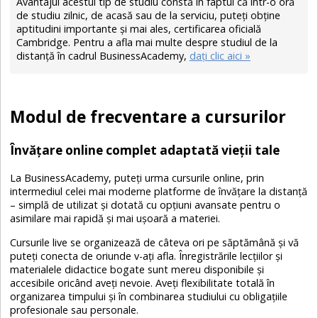
Avantajul acestui tip de studiu constă în faptul că într-o oră
de studiu zilnic, de acasă sau de la serviciu, puteţi obţine
aptitudini importante şi mai ales, certificarea oficială
Cambridge. Pentru a afla mai multe despre studiul de la
distanţă în cadrul BusinessAcademy,
daţi clic aici »
Modul de frecventare a cursurilor
Învățare online complet adaptată vieții tale
La BusinessAcademy, puteți urma cursurile online, prin
intermediul celei mai moderne platforme de învățare la distanță
– simplă de utilizat și dotată cu opțiuni avansate pentru o
asimilare mai rapidă și mai ușoară a materiei.
Cursurile live se organizează de câteva ori pe săptămână și vă
puteți conecta de oriunde v-ați afla. Înregistrările lecțiilor și
materialele didactice bogate sunt mereu disponibile și
accesibile oricând aveți nevoie. Aveți flexibilitate totală în
organizarea timpului și în combinarea studiului cu obligațiile
profesionale sau personale.