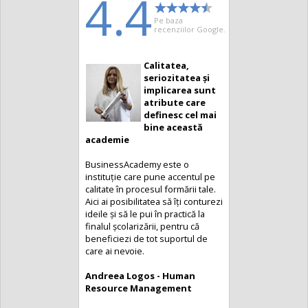
4.4
Pe baza
recenziilor Google.
Calitatea,
seriozitatea și
implicarea sunt
atribute care
definesc cel mai
bine această
academie
BusinessAcademy este o
instituție care pune accentul pe
calitate în procesul formării tale.
Aici ai posibilitatea să îți conturezi
ideile și să le pui în practică la
finalul școlarizării, pentru că
beneficiezi de tot suportul de
care ai nevoie.
Andreea Logos - Human
Resource Management