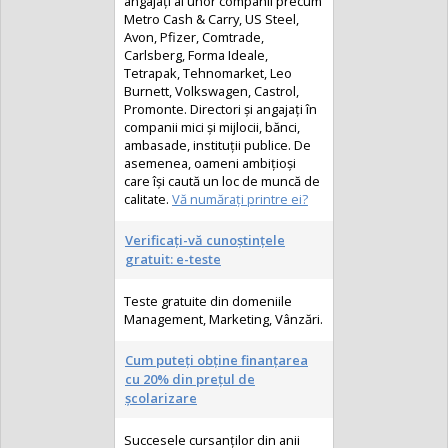
angajaţi ai unor companii precum
Metro Cash & Carry, US Steel,
Avon, Pfizer, Comtrade,
Carlsberg, Forma Ideale,
Tetrapak, Tehnomarket, Leo
Burnett, Volkswagen, Castrol,
Promonte. Directori şi angajaţi în
companii mici şi mijlocii, bănci,
ambasade, instituţii publice. De
asemenea, oameni ambiţioşi
care își caută un loc de muncă de
calitate.
Vă numărați printre ei?
Verificaţi-vă cunoştinţele
gratuit: e-teste
Teste gratuite din domeniile
Management, Marketing, Vânzări.
Cum puteți obține finanţarea
cu 20% din preţul de
şcolarizare
Succesele cursanţilor din anii