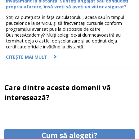
Învăţământ la distanţă: Sunteţi angajat sau conduceţi
propria afacere, însă vreţi să aveţi un viitor asigurat?
Ştiţi că puteţi sta în faţa calculatorului, acasă sau în timpul
pauzelor de la serviciu, şi să frecventaţi cursurile conform
programului avansat pus la dispoziţie de către
BusinessAcademy? Mulţi colegi de-ai dumneavoastră au
terminat deja o astfel de şcolarizare şi au obţinut deja
certificate oficiale învăţând la distanţă.
CITEȘTE MAI MULT
Care dintre aceste domenii vă
interesează?
Cum să alegeți?