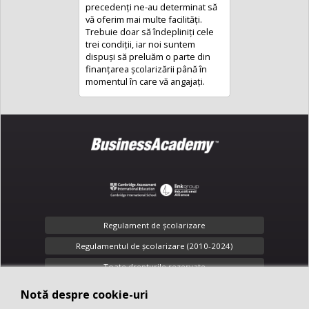
precedenţi ne-au determinat să
vă oferim mai multe facilităţi.
Trebuie doar să îndepliniţi cele
trei condiţii, iar noi suntem
dispuși să preluăm o parte din
finanţarea şcolarizării până în
momentul în care vă angajaţi.
Regulament de şcolarizare
Regulamentul de școlarizare (2010-2024)
Toate drepturile rezervate
Confidenţialitate
Notă despre cookie-uri
Notă despre cookie-uri