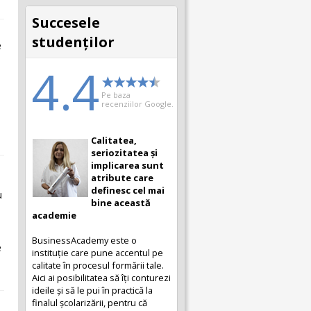
Succesele
studenţilor
e
u
4.4
Pe baza
recenziilor Google.
Calitatea,
seriozitatea și
implicarea sunt
atribute care
definesc cel mai
u
bine această
academie
BusinessAcademy este o
e
instituție care pune accentul pe
calitate în procesul formării tale.
Aici ai posibilitatea să îți conturezi
ideile și să le pui în practică la
finalul școlarizării, pentru că