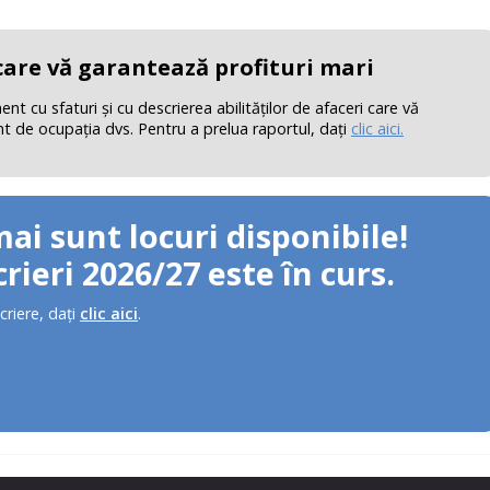
 care vă garantează profituri mari
 cu sfaturi şi cu descrierea abilităţilor de afaceri care vă
nt de ocupaţia dvs. Pentru a prelua raportul, daţi
clic aici.
mai sunt locuri disponibile!
rieri 2026/27 este în curs.
criere, daţi
clic aici
.