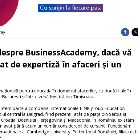
emy
i despre BusinessAcademy, dacă vă
cat de expertiză în afaceri şi un
ţională pentru educaţia în domeniul afacerilor, cu două filiale în
Bucureşti şi într-o zonă liniştită din Timişoara.
suntem parte a companiei internaţionale LINK group Education
diul central la Belgrad, fiind prezenţi atât pe piaţa din Serbia şi
, Croaţia, Bosnia şi Herţegovina şi Macedonia. În România, existăm
am avut până acum un număr considerabil de cursanţi. Funcţionăm
aţionale al Cambridge University. Pe teritoriul României, filiala est
.