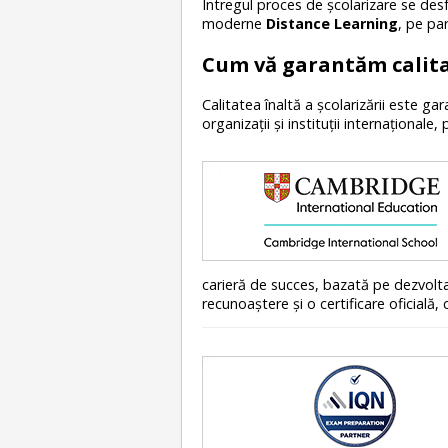
Întregul proces de școlarizare se de
moderne
Distance Learning
, pe pa
Cum vă garantăm calitat
Calitatea înaltă a şcolarizării este g
organizaţii şi instituţii internaţional
carieră de succes, bazată pe dezvolta
recunoaştere şi o certificare oficial