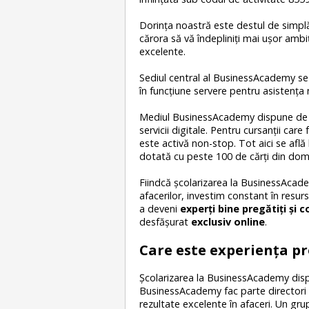
Dorinţa noastră este destul de simplă
cărora să vă îndepliniţi mai uşor ambiţ
excelente.
Sediul central al BusinessAcademy se 
în funcțiune servere pentru asistența n
Mediul BusinessAcademy dispune de să
servicii digitale. Pentru cursanţii ca
este activă non-stop. Tot aici se afl
dotată cu peste 100 de cărți din dom
Fiindcă școlarizarea la BusinessAcade
afacerilor, investim constant în resurs
a deveni
experți bine pregătiți și 
desfășurat
exclusiv online
.
Care este experienţa pr
Şcolarizarea la BusinessAcademy dispu
BusinessAcademy fac parte directori de
rezultate excelente în afaceri. Un g