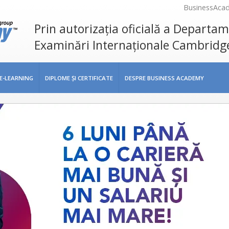
BusinessAca
Prin autorizația oficială a Departa
Examinări Internaționale Cambridg
E-LEARNING
DIPLOME ŞI CERTIFICATE
DESPRE BUSINESS ACADEMY