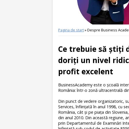
Pagina de start
» Despre Business Acad
Ce trebuie să ştiţ
doriţi un nivel ridi
profit excelent
BusinessAcademy este o şcoală interna
România: într-o zonă ultracentrală din 
Din punct de vedere organizatoric, 
Services, înfiinţată în anul 1998, cu se
România, cât şi pe piaţa din Slovenia
din anul 2010. Din această regiune, 
prin Departamentul de Examinări Intern
înființată sub codul de activitate 8559