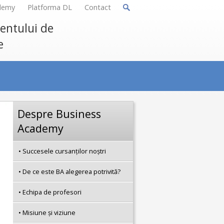
demy
Platforma DL
Contact
mentului de
e
Despre Business
Academy
Succesele cursanţilor noştri
De ce este BA alegerea potrivită?
Echipa de profesori
Misiune şi viziune