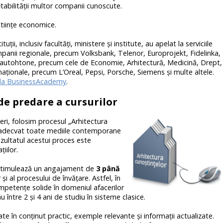
tabilității multor companii cunoscute.
 ştiinţe economice.
ţii, inclusiv facultăţi, ministere şi institute, au apelat la serviciile
panii regionale, precum Volksbank, Telenor, Europrojekt, Fidelinka,
ți autohtone, precum cele de Economie, Arhitectură, Medicină, Drept,
naţionale, precum L’Оreal, Pepsi, Porsche, Siemens și multe altele.
e la BusinessAcademy
.
de predare a cursurilor
eri, folosim procesul „Arhitectura
d adecvat toate mediile contemporane
zultatul acestui proces este
iilor.
stimulează un angajament de
3 până
 și al procesului de învățare. Astfel, în
mpetențe solide în domeniul afacerilor
 între 2 și 4 ani de studiu în sisteme clasice.
 în conținut practic, exemple relevante și informații actualizate.