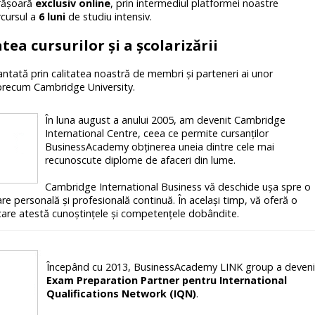
sfășoară
exclusiv online
, prin intermediul platformei noastre
rcursul a
6 luni
de studiu intensiv.
ea cursurilor şi a şcolarizării
arantată prin calitatea noastră de membri şi parteneri ai unor
e, precum Cambridge University.
În luna august a anului 2005, am devenit Cambridge
International Centre, ceea ce permite cursanţilor
BusinessAcademy obţinerea uneia dintre cele mai
recunoscute diplome de afaceri din lume.
Cambridge International Business vă deschide uşa spre o
re personală şi profesională continuă. În acelaşi timp, vă oferă o
ă, care atestă cunoştinţele şi competenţele dobândite.
Începând cu 2013, BusinessAcademy LINK group a deveni
Exam Preparation Partner pentru International
Qualifications Network (IQN)
.