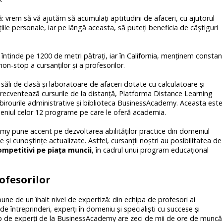
: vrem să vă ajutăm să acumulaţi aptitudini de afaceri, cu ajutorul
iile personale, iar pe lângă aceasta, să puteţi beneficia de câştiguri
întinde pe 1200 de metri pătrați, iar în California, menținem constan
on-stop a cursanților și a profesorilor.
li de clasă şi laboratoare de afaceri dotate cu calculatoare şi
re frecventează cursurile de la distanţă, Platforma Distance Learning
ă birourile administrative și biblioteca BusinessAcademy. Aceasta est
eniul celor 12 programe pe care le oferă academia.
my pune accent pe dezvoltarea abilităților practice din domeniul
e și cunoștințe actualizate. Astfel, cursanții noștri au posibilitatea de
competitivi pe piața muncii
, în cadrul unui program educațional
ofesorilor
ne de un înalt nivel de expertiză: din echipa de profesori ai
 întreprinderi, experţi în domeniu şi specialişti cu succese şi
rup de experți de la BusinessAcademy are zeci de mii de ore de muncă