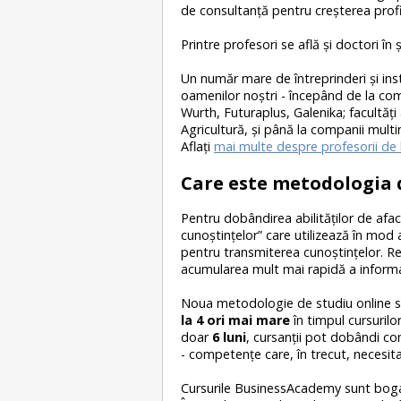
de consultanță pentru creșterea profi
Printre profesori se află şi doctori în
Un număr mare de întreprinderi şi institu
oamenilor noştri - începând de la com
Wurth, Futuraplus, Galenika; facultă
Agricultură, şi până la companii multi
Aflaţi
mai multe despre profesorii d
Care este metodologia 
Pentru dobândirea abilităţilor de afac
cunoştinţelor” care utilizează în mo
pentru transmiterea cunoştinţelor. Re
acumularea mult mai rapidă a informaţ
Noua metodologie de studiu online 
la 4 ori mai mare
în timpul cursurilor
doar
6 luni
, cursanții pot dobândi co
- competențe care, în trecut, necesitau
Cursurile BusinessAcademy sunt bogate