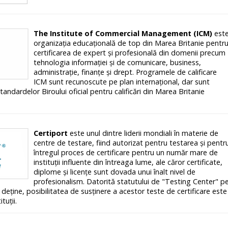
The Institute of Commercial Management (ICM)
est
organizația educațională de top din Marea Britanie pentr
certificarea de expert și profesională din domenii precum
tehnologia informației și de comunicare, business,
administrație, finanțe și drept. Programele de calificare
ICM sunt recunoscute pe plan internațional, dar sunt
andardelor Biroului oficial pentru calificări din Marea Britanie
Certiport
este unul dintre liderii mondiali în materie de
centre de testare, fiind autorizat pentru testarea şi pentr
întregul proces de certificare pentru un număr mare de
instituţii influente din întreaga lume, ale căror certificate,
diplome şi licenţe sunt dovada unui înalt nivel de
profesionalism. Datorită statutului de "Testing Center" p
deţine, posibilitatea de susţinere a acestor teste de certificare este
ituţii.