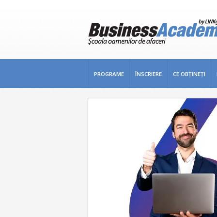
PROGRAME
ÎNSCRIERE
CE OBŢINEŢI