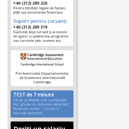
+40 (312) 289 320
Pentru întrebări legate de facturi,
plăți sau documente financiare.
Suport pentru cursanți:
+40 (312) 289 319
Dacă ești deja cursant și ai nevoie
de ajutor cu platforma, programul
sau cursurile tale, suntem aici.
Prin Autorizația Departamentului
de Examinare Internațională
Cambridge
TEST de 7 minute
Cât de profitabile sunt cunoştinţele
dvs. actuale din domeniul afecerilor?
Rezervati-vă doar 7 minute şi
efectuaţi acest test.
Doriți un salariu