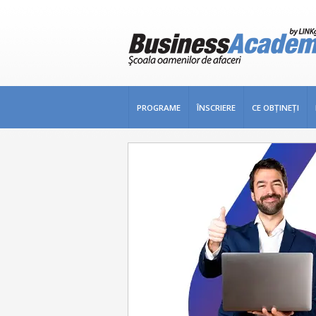
PROGRAME
ÎNSCRIERE
CE OBŢINEŢI