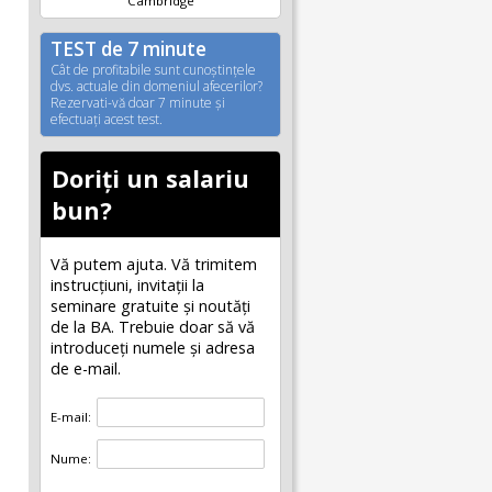
Cambridge
TEST de 7 minute
Cât de profitabile sunt cunoştinţele
dvs. actuale din domeniul afecerilor?
Rezervati-vă doar 7 minute şi
efectuaţi acest test.
Doriți un salariu
bun?
Vă putem ajuta. Vă trimitem
instrucțiuni, invitaţii la
seminare gratuite şi noutăţi
de la BA. Trebuie doar să vă
introduceţi numele și adresa
de e-mail.
E-mail:
Nume: