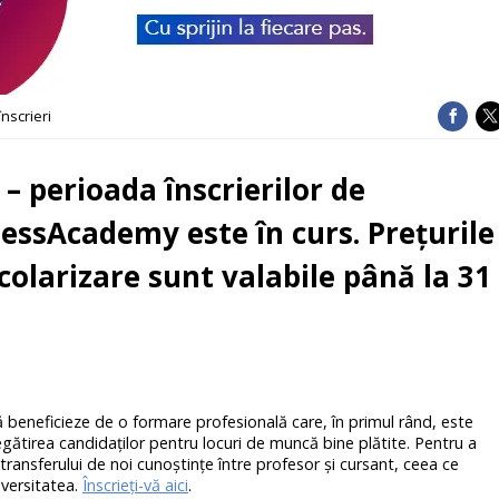
înscrieri
 – perioada înscrierilor de
essAcademy este în curs. Prețurile
colarizare sunt valabile până la 31
ă beneficieze de o formare profesională care, în primul rând, este
egătirea candidaţilor pentru locuri de muncă bine plătite. Pentru a
ransferului de noi cunoştinţe între profesor şi cursant, ceea ce
iversitatea.
Înscrieţi-vă aici
.