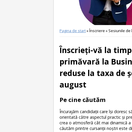
Pagina de start
» Înscriere » Sesiunile de 
Înscrieți-vă la timp
primăvară la Busin
reduse la taxa de ș
august
Pe cine căutăm
Încurajăm candidaţii care îşi doresc s
orientată către aspectul practic şi pr
crea o atmosferă cât mai dinamică a t
căutăm printre cursanţii noştri este d