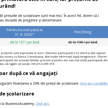
curând!
t preţurile de şcolarizare sunt mai mici. În acest fel, dorim să-i
au dovadă de pregătire şi determinare.
Pentru înscrieri până la
Preţ Întreg
31. 8. 2026.*
de la 137 / pe lună
de la 196 / pe lună
rețurile sunt exprimate în euro. Viitorilor participanți li se oferă și alte opțiuni
tului nostru cu Banca Transilvania. Mai multe informații după înregistrare. Oferim
rticipanți din aceeași familie, precum și pentru doi sau mai mulți participanți din
ții, vă rugăm să sunați
+40 (312) 289 318
.
doar după ce vă angajați
gurăm finanțarea a 20% din prețul de școlarizare.
Vezi aici condițiile
de şcolarizare
ării la BusinessAcademy.
Click aici.