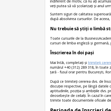
indiferent de motiv, că nu aţi acumu
veţi putea să vă şcolarizaţi şi anul urm
Suntem siguri de calitatea superioară 
după absolvirea cursurilor. De aceea, 
Nu trebuie să știți o limbă s
Toate cursurile de la BusinessAcademy
cursuri de limba engleză și germană, 
Înscrierea în doi paşi
Mai întâi, completaţi şi
trimiteţi cerer
numărul +40 (312) 289 318, în toate zil
ţară - fusul orar pentru Bucureşti, R
După ce trimiteţi cererea dvs. de înscr
discuţiei respective, pe lângă datele 
aptitudinile, poziţia şi ambiţiile dvs
deosebeşte de ceilalţi. În cazul în ca
trimite toate documentele oficiale de
Perioada de înscrieri de