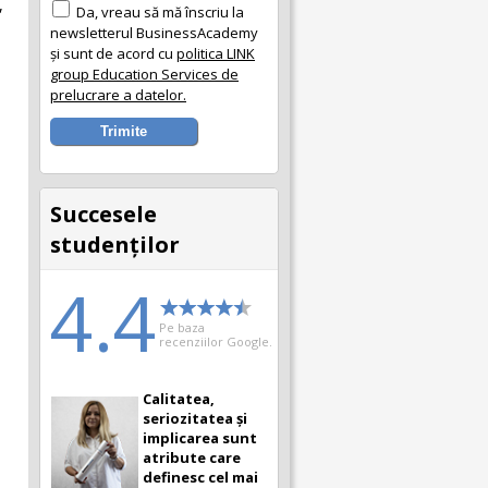
,
Da, vreau să mă înscriu la
newsletterul BusinessAcademy
și sunt de acord cu
politica LINK
group Education Services de
prelucrare a datelor.
Succesele
studenţilor
4.4
Pe baza
recenziilor Google.
Calitatea,
seriozitatea și
implicarea sunt
atribute care
definesc cel mai