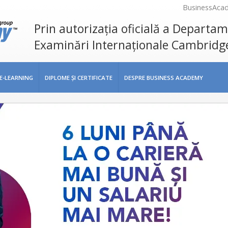
BusinessAca
Prin autorizația oficială a Departa
Examinări Internaționale Cambridg
E-LEARNING
DIPLOME ŞI CERTIFICATE
DESPRE BUSINESS ACADEMY