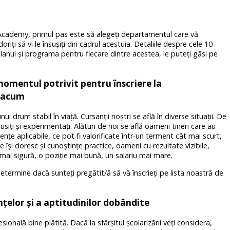
ssAcademy, primul pas este să alegeţi departamentul care vă
iţi să vi le însuşiţi din cadrul acestuia. Detaliile despre cele 10
nul şi programa pentru fiecare dintre acestea, le puteţi găsi pe
omentul potrivit pentru înscriere la
r acum
i drum stabil în viaţă. Cursanţii noştri se află în diverse situaţii. De
scusiţi şi experimentaţi. Alături de noi se află oameni tineri care au
ţe aplicabile, ce pot fi valorificate într-un terment cât mai scurt,
 îşi doresc şi cunoştinţe practice, oameni cu rezultate vizibile,
ă mai sigură, o poziţie mai bună, un salariu mai mare.
etermine dacă sunteţi pregătit/ă să vă înscrieţi pe lista noastră de
ţelor şi a aptitudinilor dobândite
onală bine plătită. Dacă la sfârşitul şcolarizării veţi considera,