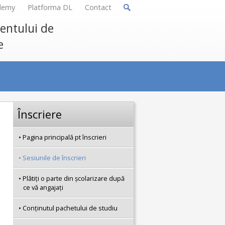
demy
Platforma DL
Contact
mentului de
e
Înscriere
Pagina principală pt înscrieri
Sesiunile de înscrieri
Plătiţi o parte din şcolarizare după
ce vă angajaţi
Conţinutul pachetului de studiu