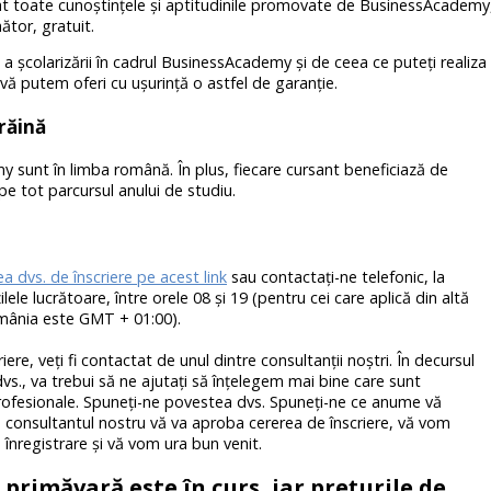
lat toate cunoştinţele şi aptitudinile promovate de BusinessAcademy
ător, gratuit.
a şcolarizării în cadrul BusinessAcademy şi de ceea ce puteţi realiza
vă putem oferi cu uşurinţă o astfel de garanţie.
trăină
 sunt în limba română. În plus, fiecare cursant beneficiază de
pe tot parcursul anului de studiu.
ea dvs. de înscriere pe acest link
sau contactaţi-ne telefonic, la
ele lucrătoare, între orele 08 şi 19 (pentru cei care aplică din altă
omânia este GMT + 01:00).
iere, veţi fi contactat de unul dintre consultanţii noştri. În decursul
dvs., va trebui să ne ajutaţi să înţelegem mai bine care sunt
. profesionale. Spuneţi-ne povestea dvs. Spuneţi-ne ce anume vă
re consultantul nostru vă va aproba cererea de înscriere, vă vom
 înregistrare şi vă vom ura bun venit.
 primăvară este în curs, iar prețurile de