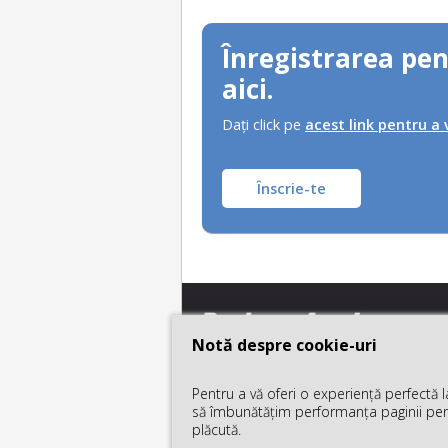
Înregistrarea pen
aici.
Daţi click pe
acest link pentru a
Înscrie-te
Notă despre cookie-uri
Notă despre cookie-uri
Pentru a vă oferi o experiență perfectă 
Pentru a vă oferi o experiență perfectă 
să îmbunătățim performanța paginii pentr
să îmbunătățim performanța paginii pentr
plăcută.
plăcută.