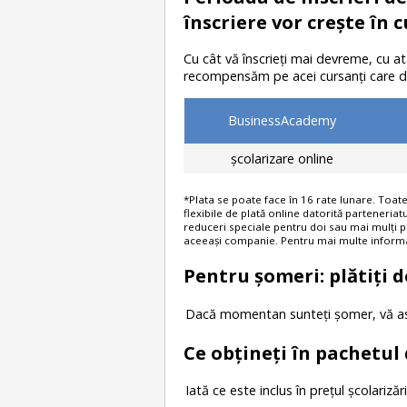
înscriere vor crește în 
Cu cât vă înscrieţi mai devreme, cu atâ
recompensăm pe acei cursanţi care d
BusinessAcademy
școlarizare online
*Plata se poate face în 16 rate lunare. Toate p
flexibile de plată online datorită parteneria
reduceri speciale pentru doi sau mai mulți pa
aceeași companie. Pentru mai multe informa
Pentru șomeri: plătiți 
Dacă momentan sunteți șomer, vă asi
Ce obţineţi în pachetul 
Iată ce este inclus în prețul școlariz