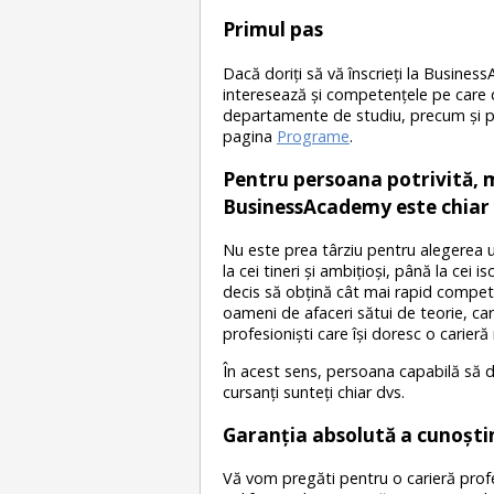
Primul pas
Dacă doriţi să vă înscrieţi la Busine
interesează şi competenţele pe care dor
departamente de studiu, precum şi pla
pagina
Programe
.
Pentru persoana potrivită, m
BusinessAcademy este chia
Nu este prea târziu pentru alegerea unu
la cei tineri şi ambiţioşi, până la cei i
decis să obţină cât mai rapid competen
oameni de afaceri sătui de teorie, care
profesionişti care îşi doresc o carier
În acest sens, persoana capabilă să d
cursanţi sunteţi chiar dvs.
Garanţia absolută a cunoştin
Vă vom pregăti pentru o carieră profesi