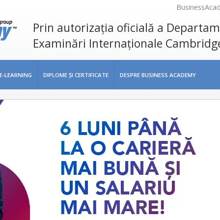
BusinessAca
Prin autorizația oficială a Departa
Examinări Internaționale Cambridg
E-LEARNING
DIPLOME ŞI CERTIFICATE
DESPRE BUSINESS ACADEMY