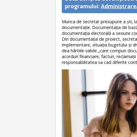
programului:
Administrarea
Munca de secretar presupune a ști, la
documentaţie. Documentaţia de bază e
documentația electorală a sesiunii cons
Din documentaţia de proiect, secretar
implementare, situaţia bugetului şi div
dea hârtiile valide „care compun doc
acorduri financiare, facturi, reclamaţ
responsabilitatea sa cad diferite contr