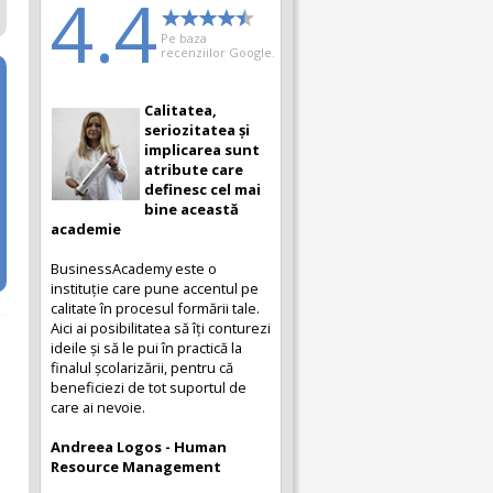
4.4
Pe baza
recenziilor Google.
Calitatea,
seriozitatea și
implicarea sunt
atribute care
definesc cel mai
bine această
academie
BusinessAcademy este o
instituție care pune accentul pe
calitate în procesul formării tale.
Aici ai posibilitatea să îți conturezi
ideile și să le pui în practică la
finalul școlarizării, pentru că
beneficiezi de tot suportul de
care ai nevoie.
Andreea Logos - Human
Resource Management