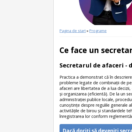
Pagina de start
»
Programe
Ce face un secretar
Secretarul de afaceri - 
Practica a demonstrat că în descrierea 
probleme legate de combinaţii de per
afaceri are libertatea de a lua decizii
şi organizarea (eficientă). De la un 
administrației publice locale, procedu
cunoştinţe despre regulile generale al
activitățile de birou şi standardele t
înregistrarea lor conform reglementărilo
Dacă doriţi să deveniţi secr