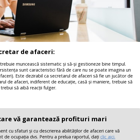
cretar de afaceri:
i trebuie muncească sistematic şi să-și gestioneze bine timpul.
sistenţa sunt caracteristici fără de care nu se poate imagina un
aceri). Este dezirabil ca secretarul de afaceri să fie
un jucător de
ul de afaceri, indiferent de educaţie, casă şi maniere, trebuie să
 trebui să aibă reacţii fulger.
 care vă garantează profituri mari
 cu sfaturi şi cu descrierea abilităţilor de afaceri care vă
nt de ocupaţia dvs. Pentru a prelua raportul, daţi
clic aici.