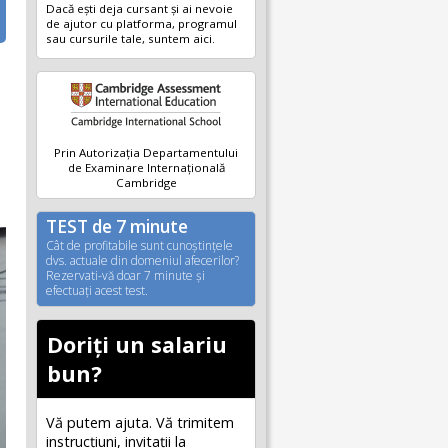
Dacă ești deja cursant și ai nevoie
de ajutor cu platforma, programul
sau cursurile tale, suntem aici.
Prin Autorizația Departamentului
de Examinare Internațională
Cambridge
TEST de 7 minute
Cât de profitabile sunt cunoştinţele
dvs. actuale din domeniul afecerilor?
Rezervati-vă doar 7 minute şi
efectuaţi acest test.
Doriți un salariu
bun?
Vă putem ajuta. Vă trimitem
instrucțiuni, invitaţii la