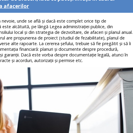
 afacerilor
 nevoie, unde se află şi dacă este complet orice tip de
ste alcătuită, pe lângă Legea administraţiei publice, din
iliului local şi din strategia de dezvoltare, de afaceri şi planul anual.
ul are propunerea de proiect (studiul de fezabilitate), planul de
erse alte rapoarte. La cererea şefului, trebuie să fie pregătit şi să îi
umentaţia financiară: planuri şi documente despre procedură,
ii şi garanţii. Dacă este vorba despre documentaţie legală, atunci în
acte şi acorduri, autorizaţii şi permise etc.