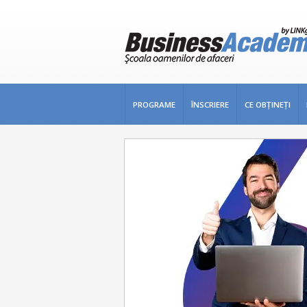
PROGRAME
ÎNSCRIERE
CE OBŢINEŢI