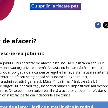
 de afaceri?
descrierea jobului:
jobului unui secretar de afaceri este inclusă și asistarea şefului în
sonal sau organizare internă. Aceasta nu înseamnă că secretarul de
, ci doar obligaţia de a cunoaşte regulile firmei, sistematizarea intern
secretar de afaceri se așteaptă să cunoască Legea muncii, a
ra administrativă generală. Măcar în „linii mari” trebuie să aibă
e bugetului, contabilității, inspecţiei muncii şi impozitelor sau despre
ehnice. De aceea, monitorizarea zilnică a acestor „documente”, dar și
r în uz fac parte din îndatoririle sale zilnice.
etar de afaceri, iată ce puteţi învăţa în cadrul