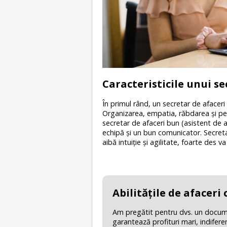
Caracteristicile unui se
În primul rând, un secretar de afacer
Organizarea, empatia, răbdarea şi per
secretar de afaceri bun (asistent de af
echipă
şi un bun comunicator. Secretar
aibă intuiţie şi agilitate, foarte des va
Abilităţile de afaceri
Am pregătit pentru dvs. un document
garantează profituri mari, indifere