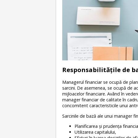
Responsabilităţile de b
Managerul financiar se ocupă de plan
sarcini. De asemenea, se ocupă de adop
mijloacelor financiare. Având în vedere
manager financiar de calitate în cadr
concomitent caracteristicile unui antr
Sarcinile de bază ale unui manager fin
Planificarea şi prudența financia
Utilizarea capitalului,
Sfaturi în luarea deciziilor de af