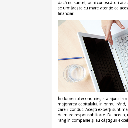
dacă nu sunteţi buni cunoscători ai a
se urmăreşte cu mare atenţie ca aces
financiar.
În domeniul economiei, s-a ajuns la m
majorarea capitalului. În primul rând,
care îl conduc. Aceşti experţi sunt ma
de mare responsabilitate. De aceea, nu
rang în companie şi au câştiguri exce