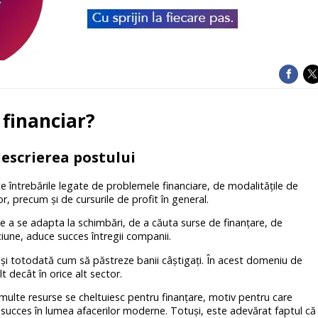
financiar?
escrierea postului
 întrebările legate de problemele financiare, de modalitățile de
lor, precum şi de cursurile de profit în general.
 a se adapta la schimbări, de a căuta surse de finanţare, de
pciune, aduce succes întregii companii.
 şi totodată cum să păstreze banii câştigaţi. În acest domeniu de
 decât în orice alt sector.
e multe resurse se cheltuiesc pentru finanţare, motiv pentru care
 succes în lumea afacerilor moderne. Totuşi, este adevărat faptul că