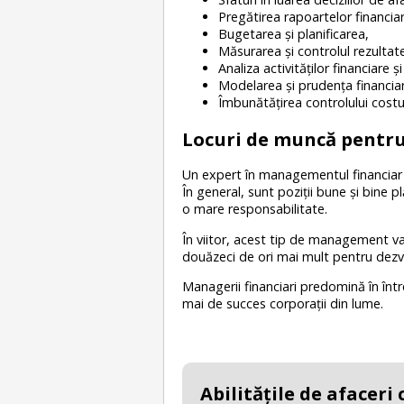
Pregătirea rapoartelor financia
Bugetarea şi planificarea,
Măsurarea şi controlul rezultate
Analiza activităţilor financiare 
Modelarea şi prudența financia
Îmbunătăţirea controlului costur
Locuri de muncă pentr
Un expert în managementul financiar a
În general, sunt poziţii bune şi bine p
o mare responsabilitate.
În viitor, acest tip de management va 
douăzeci de ori mai mult pentru dezvo
Managerii financiari predomină în înt
mai de succes corporaţii din lume.
Abilităţile de afaceri