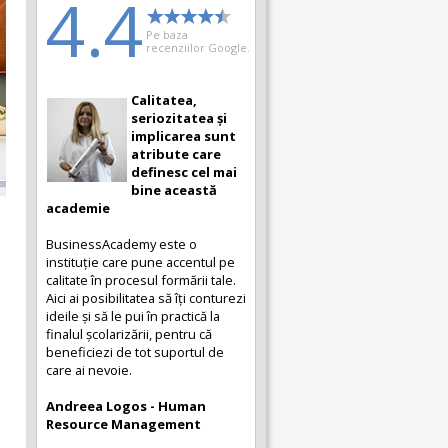
4.4
Pe baza
recenziilor Google.
Calitatea,
seriozitatea și
implicarea sunt
atribute care
definesc cel mai
bine această
academie
BusinessAcademy este o
instituție care pune accentul pe
calitate în procesul formării tale.
Aici ai posibilitatea să îți conturezi
ideile și să le pui în practică la
finalul școlarizării, pentru că
beneficiezi de tot suportul de
care ai nevoie.
Andreea Logos - Human
Resource Management