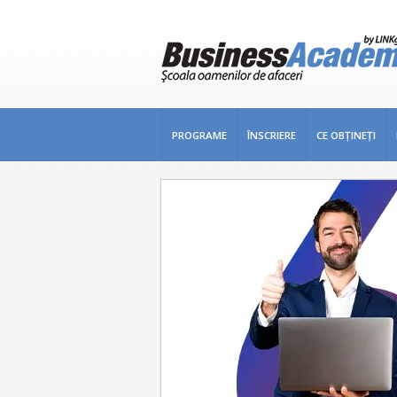
PROGRAME
ÎNSCRIERE
CE OBŢINEŢI