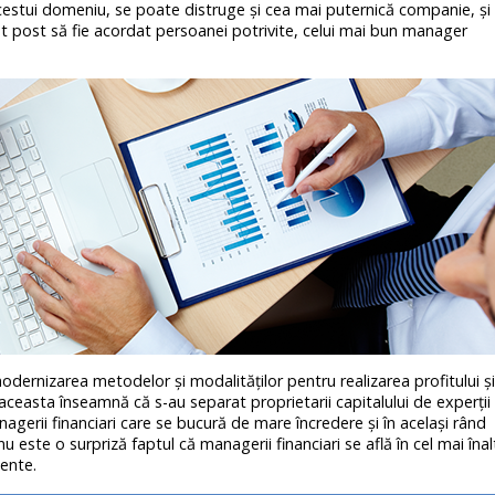
cestui domeniu, se poate distruge şi cea mai puternică companie, şi
t post să fie acordat persoanei potrivite, celui mai bun manager
odernizarea metodelor şi modalităţilor pentru realizarea profitului şi
 aceasta înseamnă că s-au separat proprietarii capitalului de experţii
nagerii financiari care se bucură de mare încredere şi în acelaşi rând
 este o surpriză faptul că managerii financiari se află în cel mai înal
lente.