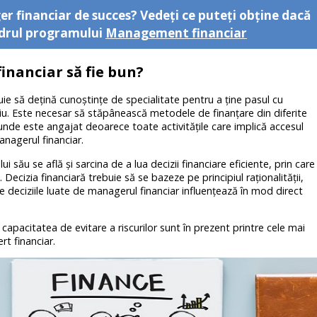
er financiar de succes? Vedeți ce puteţi obţine dacă
cadrul programului
Management financiar
inanciar să fie bun?
ie să dețină cunoştinţe de specialitate pentru a ţine pasul cu
. Este necesar să stăpânească metodele de finanţare din diferite
 unde este angajat deoarece toate activităţile care implică accesul
anagerul financiar.
i său se află şi sarcina de a lua decizii financiare eficiente, prin care
Decizia financiară trebuie să se bazeze pe principiul raţionalităţii,
oate deciziile luate de managerul financiar influenţează în mod direct
 capacitatea de evitare a riscurilor sunt în prezent printre cele mai
rt financiar.