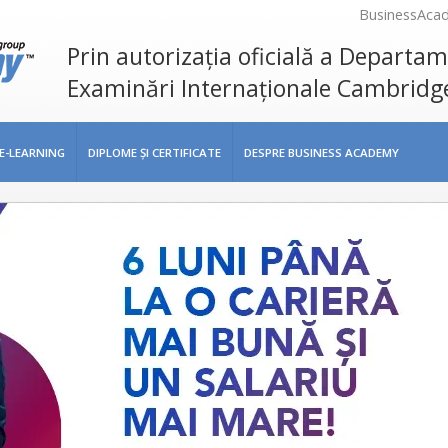
BusinessAca
Prin autorizația oficială a Departa
Examinări Internaționale Cambridg
E-LEARNING
DIPLOME ŞI CERTIFICATE
DESPRE BUSINESS ACADEMY