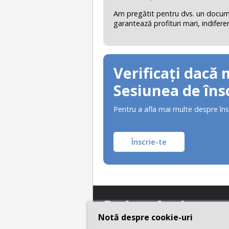
Am pregătit pentru dvs. un document
garantează profituri mari, indifere
Verificați dacă 
Sesiunea de însc
Pentru a afla mai multe despre îns
Înscrie-te
Notă despre cookie-uri
Notă despre cookie-uri