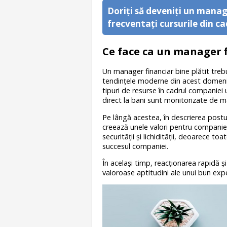
Doriţi să deveniţi un manag
frecventaţi cursurile din 
Ce face ca un manager f
Un manager financiar bine plătit trebu
tendinţele moderne din acest domeniu
tipuri de resurse în cadrul companiei
direct la bani sunt monitorizate de m
Pe lângă acestea, în descrierea postulu
creează unele valori pentru companie. 
securităţii şi lichidităţii, deoarece t
succesul companiei.
În acelaşi timp, reacţionarea rapidă şi
valoroase aptitudini ale unui bun expe