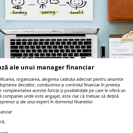
ază ale unui manager financiar
ificarea, organizarea, alegerea cadrului adecvat pentru anumite
tarea deciziilor, conducerea şi controlul financiar în privința
 complexitatea acestei funcţii şi posibilităţile pe care le oferă un
ul companiei unde este angajat, este clar că trebuie să dețină
eprenor şi ale unui expert în domeniul finanţelor.
anciar:
ră,
aceri,