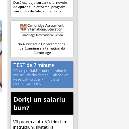
Dacă ești deja cursant și ai nevoie
de ajutor cu platforma, programul
sau cursurile tale, suntem aici.
Prin Autorizația Departamentului
de Examinare Internațională
Cambridge
TEST de 7 minute
Cât de profitabile sunt cunoştinţele
dvs. actuale din domeniul afecerilor?
Rezervati-vă doar 7 minute şi
efectuaţi acest test.
Doriți un salariu
bun?
t
Vă putem ajuta. Vă trimitem
instrucțiuni, invitaţii la