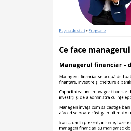
Pagina de start
»
Programe
Ce face managerul 
Managerul financiar – d
Managerul financiar se ocupă de toate
finanțare, investire şi cheltuire a bani
Capacitatea unui manager financiar de
investiții şi de a administra cu înţele
Managerii învaţă cum să câştige bani
afaceri se poate câştiga mult mai mult
Ironic, dar în prezent, în lume, foart
managerii financiari au mari şanse de