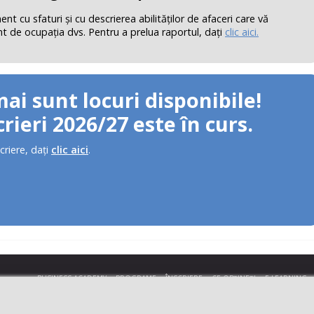
 cu sfaturi şi cu descrierea abilităţilor de afaceri care vă
nt de ocupaţia dvs. Pentru a prelua raportul, daţi
clic aici.
mai sunt locuri disponibile!
rieri 2026/27 este în curs.
criere, daţi
clic aici
.
BUSINESS ACADEMY
PROGRAME
ÎNSCRIERE
CE OBŢINEŢI
E-LEARNING
DESPRE BUSINESS ACADEMY