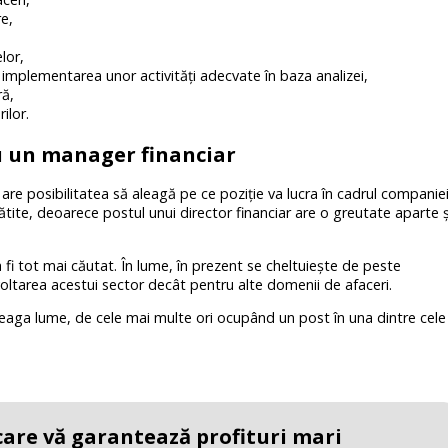
re,
lor,
şi implementarea unor activităţi adecvate în baza analizei,
ră,
ilor.
u un manager financiar
re posibilitatea să aleagă pe ce poziţie va lucra în cadrul companiei
lătite, deoarece postul unui director financiar are o greutate aparte ş
fi tot mai căutat. În lume, în prezent se cheltuieşte de peste
ltarea acestui sector decât pentru alte domenii de afaceri.
reaga lume, de cele mai multe ori ocupând un post în una dintre cele
 care vă garantează profituri mari