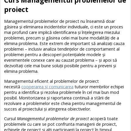
proiect
Managementul problemelor de proiect nu înseamnă doar
găsirea și eliminarea incidentelor individuale, ci este un proces
mai profund care implică identificarea și înțelegerea miezului
problemei, precum și găsirea celei mai bune modalități de a
elimina problema. Este extrem de important să analizați cauza
problemei – inclusiv analiza tendințelor de comportament al
problemei pentru a descoperi potențialele modele și
evenimentele conexe care au cauzat problema – și apoi să
dezvoltați cele mai bune soluții posibile pentru a preveni și
elimina problema.
Managementul eficient al problemelor de proiect
necesită
cooperarea și comunicarea
tuturor membrilor echipei
pentru a identifica și rezolva problemele în cel mai bun mod
posibil. Monitorizarea și raportarea continuă a stării de
rezolvare a problemelor este cheia pentru managementul de
succes al proiectului și atingerea obiectivelor.
Cursul
Managementul problemelor de proiect
acoperă toate
problemele cu care se pot confrunta managerii de proiect,
echipele de proiect și alți participanți la proiect în timpul