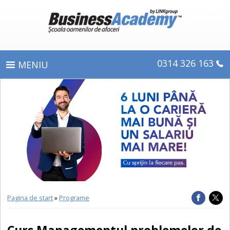
0314 326 163
PROGRAME
ÎNSCRIERE
CE OBŢINEŢI
E-LEARNING
DIPLOME ŞI CERTIFICATE
Pagina de start
»
Programe
DESPRE BUSINESS ACADEMY
Curs Managementul problemelor de