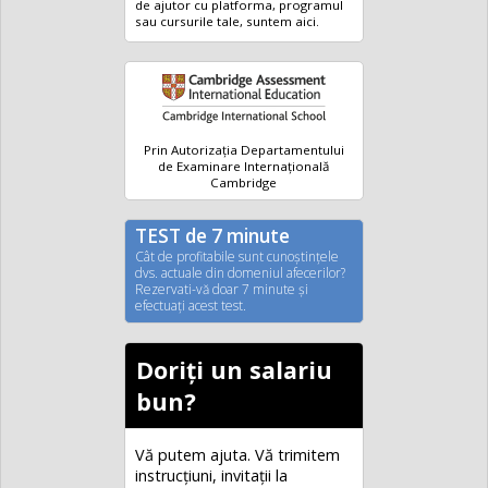
de ajutor cu platforma, programul
sau cursurile tale, suntem aici.
Prin Autorizația Departamentului
de Examinare Internațională
Cambridge
TEST de 7 minute
Cât de profitabile sunt cunoştinţele
dvs. actuale din domeniul afecerilor?
Rezervati-vă doar 7 minute şi
efectuaţi acest test.
Doriți un salariu
bun?
Vă putem ajuta. Vă trimitem
instrucțiuni, invitaţii la