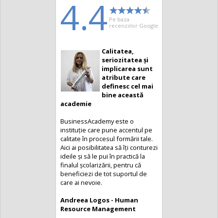
4.4
Pe baza
recenziilor Google.
Calitatea,
seriozitatea și
implicarea sunt
atribute care
definesc cel mai
bine această
academie
BusinessAcademy este o
instituție care pune accentul pe
calitate în procesul formării tale.
Aici ai posibilitatea să îți conturezi
ideile și să le pui în practică la
finalul școlarizării, pentru că
beneficiezi de tot suportul de
care ai nevoie.
Andreea Logos - Human
Resource Management