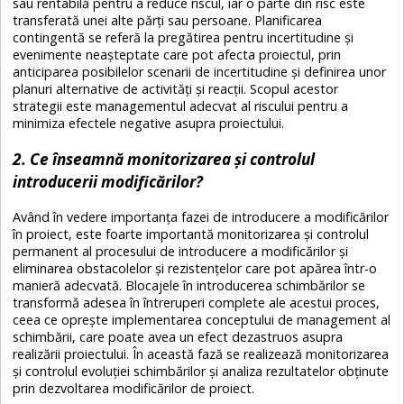
sau rentabilă pentru a reduce riscul, iar o parte din risc este
transferată unei alte părți sau persoane. Planificarea
contingentă se referă la pregătirea pentru incertitudine și
evenimente neașteptate care pot afecta proiectul, prin
anticiparea posibilelor scenarii de incertitudine și definirea unor
planuri alternative de activități și reacții. Scopul acestor
strategii este managementul adecvat al riscului pentru a
minimiza efectele negative asupra proiectului.
2. Ce înseamnă monitorizarea și controlul
introducerii modificărilor?
Având în vedere importanța fazei de introducere a modificărilor
în proiect, este foarte importantă monitorizarea și controlul
permanent al procesului de introducere a modificărilor și
eliminarea obstacolelor și rezistențelor care pot apărea într-o
manieră adecvată. Blocajele în introducerea schimbărilor se
transformă adesea în întreruperi complete ale acestui proces,
ceea ce oprește implementarea conceptului de management al
schimbării, care poate avea un efect dezastruos asupra
realizării proiectului. În această fază se realizează monitorizarea
și controlul evoluției schimbărilor și analiza rezultatelor obținute
prin dezvoltarea modificărilor de proiect.