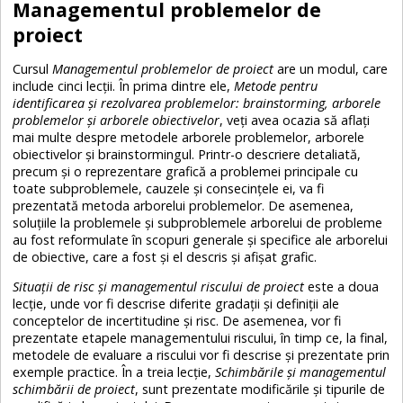
Managementul problemelor de
proiect
Cursul
Managementul problemelor de proiect
are un modul, care
include cinci lecții. În prima dintre ele,
Metode pentru
identificarea și rezolvarea problemelor: brainstorming, arborele
problemelor și arborele obiectivelor
, veți avea ocazia să aflați
mai multe despre metodele arborele problemelor, arborele
obiectivelor și brainstormingul. Printr-o descriere detaliată,
precum și o reprezentare grafică a problemei principale cu
toate subproblemele, cauzele și consecințele ei, va fi
prezentată metoda arborelui problemelor. De asemenea,
soluțiile la problemele și subproblemele arborelui de probleme
au fost reformulate în scopuri generale și specifice ale arborelui
de obiective, care a fost și el descris și afișat grafic.
Situații de risc și managementul riscului de proiect
este a doua
lecție, unde vor fi descrise diferite gradații și definiții ale
conceptelor de incertitudine și risc. De asemenea, vor fi
prezentate etapele managementului riscului, în timp ce, la final,
metodele de evaluare a riscului vor fi descrise și prezentate prin
exemple practice. În a treia lecție,
Schimbările și managementul
schimbării de proiect
, sunt prezentate modificările și tipurile de