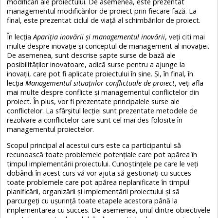
modificări ale proiectului. De asemenea, este prezentat
managementul modificărilor de proiect prin fiecare fază. La
final, este prezentat ciclul de viață al schimbărilor de proiect.
În lecția
Apariția inovării și managementul inovării
, veți citi mai
multe despre inovație și conceptul de management al inovației.
De asemenea, sunt descrise șapte surse de bază ale
posibilităților inovatoare, adică surse pentru a ajunge la
inovații, care pot fi aplicate proiectului în sine. Și, în final, în
lecția
Managementul situațiilor conflictuale de proiect
, veți afla
mai multe despre conflicte și managementul conflictelor din
proiect. În plus, vor fi prezentate principalele surse ale
conflictelor. La sfârșitul lecției sunt prezentate metodele de
rezolvare a conflictelor care sunt cel mai des folosite în
managementul proiectelor.
Scopul principal al acestui curs este ca participantul să
recunoască toate problemele potențiale care pot apărea în
timpul implementării proiectului. Cunoștințele pe care le veți
dobândi în acest curs vă vor ajuta să gestionați cu succes
toate problemele care pot apărea neplanificate în timpul
planificării, organizării și implementării proiectului și să
parcurgeți cu ușurință toate etapele acestora până la
implementarea cu succes. De asemenea, unul dintre obiectivele