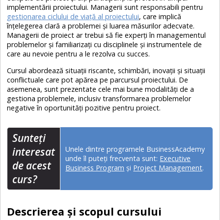
implementării proiectului. Managerii sunt responsabili pentru
gestionarea ciclului de viață al proiectului
, care implică
înțelegerea clară a problemei și luarea măsurilor adecvate.
Managerii de proiect ar trebui să fie experți în managementul
problemelor și familiarizați cu disciplinele și instrumentele de
care au nevoie pentru a le rezolva cu succes.
Cursul abordează situații riscante, schimbări, inovații și situații
conflictuale care pot apărea pe parcursul proiectului. De
asemenea, sunt prezentate cele mai bune modalități de a
gestiona problemele, inclusiv transformarea problemelor
negative în oportunități pozitive pentru proiect.
Sunteţi
Unele dintre programele BusinessAcademy
interesat
unde îl puteți frecventa sunt:
Executive
de acest
Business Program
și
Project Management
.
curs?
Descrierea și scopul cursului