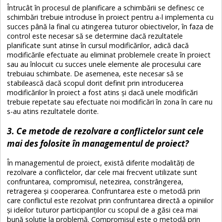
Întrucât în ​​procesul de planificare a schimbării se definesc ce
schimbări trebuie introduse în proiect pentru a-l implementa cu
succes până la final cu atingerea tuturor obiectivelor, în faza de
control este necesar să se determine dacă rezultatele
planificate sunt atinse în cursul modificărilor, adică dacă
modificările efectuate au eliminat problemele create în proiect
sau au înlocuit cu succes unele elemente ale procesului care
trebuiau schimbate. De asemenea, este necesar să se
stabilească dacă scopul dorit definit prin introducerea
modificărilor în proiect a fost atins și dacă unele modificări
trebuie repetate sau efectuate noi modificări în zona în care nu
s-au atins rezultatele dorite.
3. Ce metode de rezolvare a conflictelor sunt cele
mai des folosite în managementul de proiect?
În managementul de proiect, există diferite modalități de
rezolvare a conflictelor, dar cele mai frecvent utilizate sunt
confruntarea, compromisul, netezirea, constrângerea,
retragerea și cooperarea. Confruntarea este o metodă prin
care conflictul este rezolvat prin confruntarea directă a opiniilor
și ideilor tuturor participanților cu scopul de a găsi cea mai
bună soluție la problemă. Compromisul este o metodă prin