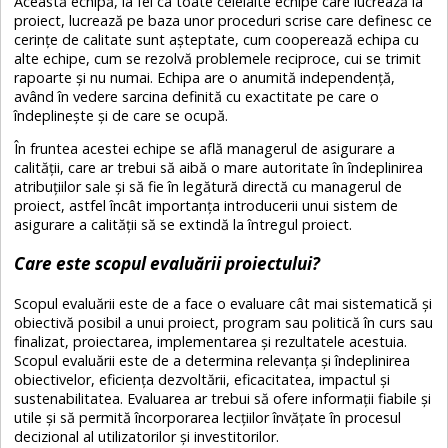
Această echipă, la fel ca toate celelalte echipe care lucrează la
proiect, lucrează pe baza unor proceduri scrise care definesc ce
cerințe de calitate sunt așteptate, cum cooperează echipa cu
alte echipe, cum se rezolvă problemele reciproce, cui se trimit
rapoarte și nu numai. Echipa are o anumită independență,
având în vedere sarcina definită cu exactitate pe care o
îndeplinește și de care se ocupă.
În fruntea acestei echipe se află managerul de asigurare a
calității, care ar trebui să aibă o mare autoritate în îndeplinirea
atribuțiilor sale și să fie în legătură directă cu managerul de
proiect, astfel încât importanța introducerii unui sistem de
asigurare a calității să se extindă la întregul proiect.
Care este scopul evaluării proiectului?
Scopul evaluării este de a face o evaluare cât mai sistematică și
obiectivă posibil a unui proiect, program sau politică în curs sau
finalizat, proiectarea, implementarea și rezultatele acestuia.
Scopul evaluării este de a determina relevanța și îndeplinirea
obiectivelor, eficiența dezvoltării, eficacitatea, impactul și
sustenabilitatea. Evaluarea ar trebui să ofere informații fiabile și
utile și să permită încorporarea lecțiilor învățate în procesul
decizional al utilizatorilor și investitorilor.