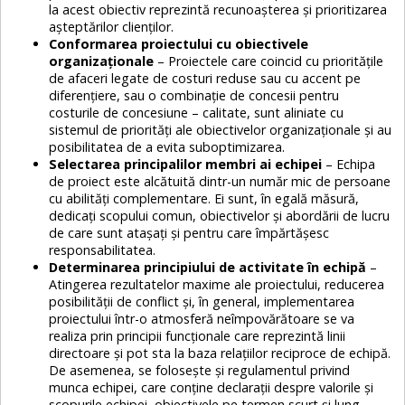
la acest obiectiv reprezintă recunoașterea și prioritizarea
așteptărilor clienților.
Conformarea proiectului cu obiectivele
organizaționale
– Proiectele care coincid cu prioritățile
de afaceri legate de costuri reduse sau cu accent pe
diferențiere, sau o combinație de concesii pentru
costurile de concesiune – calitate, sunt aliniate cu
sistemul de priorități ale obiectivelor organizaționale și au
posibilitatea de a evita suboptimizarea.
Selectarea principalilor membri ai echipei
– Echipa
de proiect este alcătuită dintr-un număr mic de persoane
cu abilități complementare. Ei sunt, în egală măsură,
dedicați scopului comun, obiectivelor și abordării de lucru
de care sunt atașați și pentru care împărtășesc
responsabilitatea.
Determinarea principiului de activitate în echipă
–
Atingerea rezultatelor maxime ale proiectului, reducerea
posibilității de conflict și, în general, implementarea
proiectului într-o atmosferă neîmpovărătoare se va
realiza prin principii funcționale care reprezintă linii
directoare și pot sta la baza relațiilor reciproce de echipă.
De asemenea, se folosește și regulamentul privind
munca echipei, care conține declarații despre valorile și
scopurile echipei, obiectivele pe termen scurt și lung