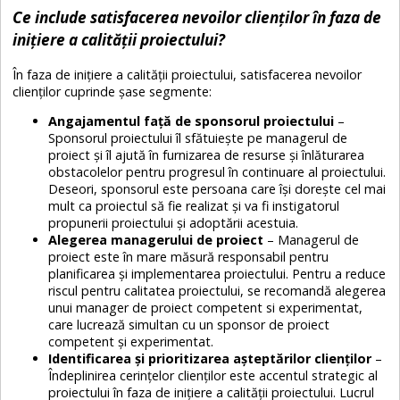
Ce include satisfacerea nevoilor clienților în faza de
inițiere a calității proiectului?
În faza de inițiere a calității proiectului, satisfacerea nevoilor
clienților cuprinde șase segmente:
Angajamentul față de sponsorul proiectului
–
Sponsorul proiectului îl sfătuiește pe managerul de
proiect și îl ajută în furnizarea de resurse și înlăturarea
obstacolelor pentru progresul în continuare al proiectului.
Deseori, sponsorul este persoana care își dorește cel mai
mult ca proiectul să fie realizat și va fi instigatorul
propunerii proiectului și adoptării acestuia.
Alegerea managerului de proiect
– Managerul de
proiect este în mare măsură responsabil pentru
planificarea și implementarea proiectului. Pentru a reduce
riscul pentru calitatea proiectului, se recomandă alegerea
unui manager de proiect competent si experimentat,
care lucrează simultan cu un sponsor de proiect
competent și experimentat.
Identificarea și prioritizarea așteptărilor clienților
–
Îndeplinirea cerințelor clienților este accentul strategic al
proiectului în faza de inițiere a calității proiectului. Lucrul