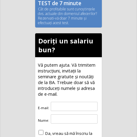
TEST de 7 minute
Cât de profitabile sunt cunoştinţele
dvs. actuale din domeniul afecerilor?
Rezervati-vă doar 7 minute şi
efectuaţi acest test.
Doriți un salariu
bun?
Vă putem ajuta. Vă trimitem
instrucțiuni, invitaţii la
seminare gratuite şi noutăţi
de la BA. Trebuie doar să vă
introduceţi numele și adresa
de e-mail.
E-mail:
Nume:
Da, vreau să mă înscriu la