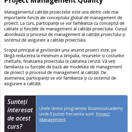
Managementul calității proiectelor este una dintre cele mai
importante funcții ale conceptului global de management de
proiect. La curs, participanții se vor familiariza cu conceptul de
calitate și funcțiile de management al calității proiectului. Cursul
abordează și procesul de management al calității proiectului și
sistemul de asigurare a calității proiectului.
Scopul principal al gestionării unui anumit proiect este, pe
lângă reducerea la minimum a timpului, resurselor si costurilor
cheltuite, finalizarea proiectului la calitatea cerută. Vă veți
familiariza cu funcțiile de bază ale modelului de management
de proiect și procesul de management al calității. De
asemenea, participanții se vor familiariza și cu sistemul de
asigurare a calității.
Sunteţi
Unele dintre programele BusinessAcademy
interesat
unde îl puteți frecventa sunt:
Project
de acest
Management
.
curs?