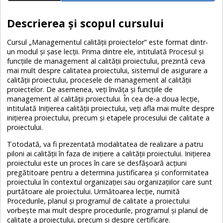
Descrierea și scopul cursului
Cursul „Managementul calității proiectelor” este format dintr-
un modul și șase lecții. Prima dintre ele, intitulată Procesul și
funcțiile de management al calității proiectului, prezintă ceva
mai mult despre calitatea proiectului, sistemul de asigurare a
calității proiectului, procesele de management al calității
proiectelor. De asemenea, veți învăța și funcțiile de
management al calității proiectului. În cea de-a doua lecție,
intitulată Inițierea calității proiectului, veți afla mai multe despre
inițierea proiectului, precum și etapele procesului de calitate a
proiectului.
Totodată, va fi prezentată modalitatea de realizare a patru
piloni ai calității în faza de inițiere a calității proiectului. Inițierea
proiectului este un proces în care se desfășoară acțiuni
pregătitoare pentru a determina justificarea și conformitatea
proiectului în contextul organizației sau organizațiilor care sunt
purtătoare ale proiectului. Următoarea lecție, numită
Procedurile, planul și programul de calitate a proiectului
vorbește mai mult despre procedurile, programul și planul de
calitate a proiectului, precum și despre certificare.