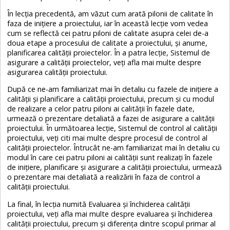
În lecția precedentă, am văzut cum arată pilonii de calitate în
faza de inițiere a proiectului, iar în această lecție vom vedea
cum se reflectă cei patru piloni de calitate asupra celei de-a
doua etape a procesului de calitate a proiectului, și anume,
planificarea calității proiectelor. În a patra lecție, Sistemul de
asigurare a calității proiectelor, veți afla mai multe despre
asigurarea calității proiectului.
După ce ne-am familiarizat mai în detaliu cu fazele de inițiere a
calității și planificare a calității proiectului, precum și cu modul
de realizare a celor patru piloni ai calității în fazele date,
urmează o prezentare detaliată a fazei de asigurare a calității
proiectului. În următoarea lecție, Sistemul de control al calității
proiectului, veți citi mai multe despre procesul de control al
calității proiectelor. Întrucât ne-am familiarizat mai în detaliu cu
modul în care cei patru piloni ai calității sunt realizați în fazele
de inițiere, planificare și asigurare a calității proiectului, urmează
o prezentare mai detaliată a realizării în faza de control a
calității proiectului.
La final, în lecția numită Evaluarea și închiderea calității
proiectului, veți afla mai multe despre evaluarea și închiderea
calității proiectului, precum și diferența dintre scopul primar al