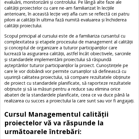
evaluării, monitorizării și controlului. Pe lângă alte faze ale
calității proiectelor cu care ne-am familiarizat în lecțiile
anterioare, în această lecție veți afla cum se reflectă cei patru
piloni ai calității în ultima fază numită evaluarea și închiderea
calității proiectului.
Scopul principal al cursului este de a familiariza cursantul cu
complexitatea și etapele procesului de management al calității
și conceptul de organizare a tuturor participanților care
lucrează la asigurarea calității, astfel încât obiectivele, sarcinile
și standardele implementării proiectului să răspundă
așteptărilor tuturor participanților la proiect. Cunoștințele pe
care le vor dobândi vor permite cursanților să definească cu
ușurință calitatea proiectului, să compare rezultatele obținute
de proiect cu standardele planificate, să raporteze rezultatele
obținute și să ia măsuri pentru a reduce sau elimina orice
abateri de la standardele planificate, ceea ce va duce până la
realizarea cu succes a proiectului la care sunt sau vor fi angajați.
Cursul Managementul calității
proiectelor vă va răspunde la
următoarele întrebări: