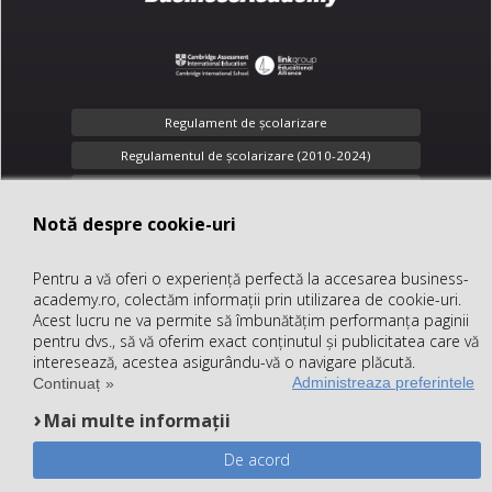
Regulament de şcolarizare
Regulamentul de școlarizare (2010-2024)
Toate drepturile rezervate
Notă despre cookie-uri
Notă despre cookie-uri
Confidenţialitate
Pentru a vă oferi o experiență perfectă la accesarea business-
Pentru a vă oferi o experiență perfectă la accesarea business-
office@business-academy.ro
academy.ro, colectăm informații prin utilizarea de cookie-uri.
academy.ro, colectăm informații prin utilizarea de cookie-uri.
+40 (312) 289 318
Acest lucru ne va permite să îmbunătățim performanța paginii
Acest lucru ne va permite să îmbunătățim performanța paginii
pentru dvs., să vă oferim exact conținutul și publicitatea care vă
pentru dvs., să vă oferim exact conținutul și publicitatea care vă
interesează, acestea asigurându-vă o navigare plăcută.
interesează, acestea asigurându-vă o navigare plăcută.
© 2026 SC
LINK group Education
Administreaza preferintele
Administreaza preferintele
Continuați lectură
Continuaț
Services SRL
, CUI: RO27062641, Reg.
Mai multe informații
Mai multe informații
Com. J35/958/2010.
Powered by
LINK CMS
De acord
De acord
Sitemap