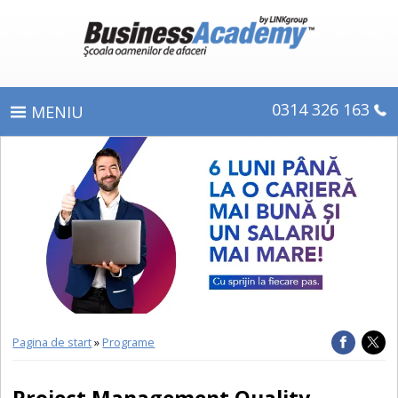
0314 326 163
PROGRAME
ÎNSCRIERE
CE OBŢINEŢI
E-LEARNING
DIPLOME ŞI CERTIFICATE
Pagina de start
»
Programe
DESPRE BUSINESS ACADEMY
Project Management Quality