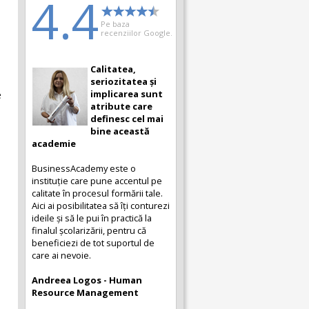
4.4
Pe baza
recenziilor Google.
Calitatea,
seriozitatea și
implicarea sunt
e
atribute care
definesc cel mai
bine această
academie
BusinessAcademy este o
instituție care pune accentul pe
calitate în procesul formării tale.
Aici ai posibilitatea să îți conturezi
ideile și să le pui în practică la
finalul școlarizării, pentru că
beneficiezi de tot suportul de
care ai nevoie.
Andreea Logos - Human
Resource Management