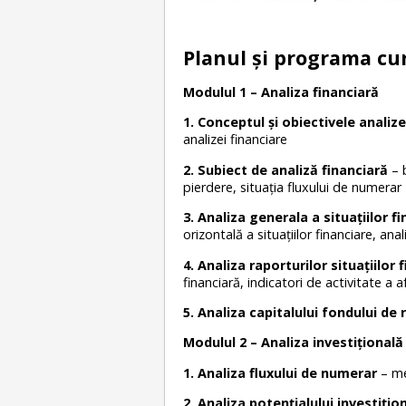
Planul și programa cur
Modulul 1 – Analiza financiară
1. Conceptul și obiectivele analize
analizei financiare
2. Subiect de analiză financiară
– b
pierdere, situaţia fluxului de numerar
3. Analiza generala a situațiilor f
orizontală a situațiilor financiare, anal
4. Analiza raporturilor situațiilor 
financiară, indicatori de activitate a af
5. Analiza capitalului fondului de
Modulul 2 – Analiza investițională
1. Analiza fluxului de numerar
– me
2. Analiza potențialului investițio