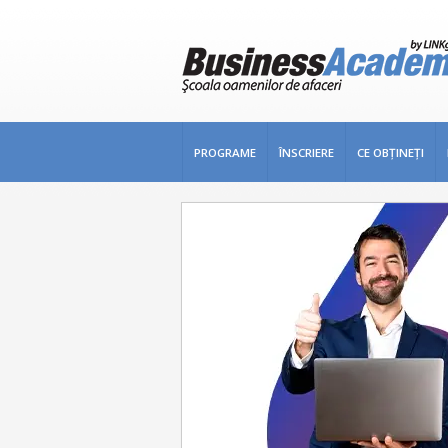
PROGRAME
ÎNSCRIERE
CE OBŢINEŢI