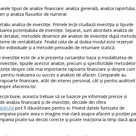
le tipuri de analize financiare: analiza generală, analiza raportului,
m și analiza fluxurilor de numerar.
liu analiza de investiție. Primele lecții studiază investiția și tipurile
aluarea potențialului de investiție. Separat, sunt abordate analiza de
mai detaliat, metodele dinamice ale analizei de investiție după metod
terne de rentabilitate. Finalul celui de-al doilea modul este rezervat
elor individuale și a metodei perioadei de returnare statică.
de investiție este de a le prezenta cursanților baza și modalitatea de
investiție, tipurile acestor analize, precum și specificitățile metodelor
ștințe despre cele mai importante rapoarte financiare și despre cum
 pentru realizarea cu succes a analizei de afaceri. Companiile au
rapoarte financiare, atât din interes personal, cât și pentru auditoril
espre afacerea lor.
izii bune, aceasta trebuie să se bazeze pe informații precise și
de analiza financiară și de investiție, deciziile din sfera
ilității
pot fi dăunătoare pentru ei. Privind datele furnizate de
compania poate avea o imagine mai clară asupra afacerii și poziției p
mpania poate lua decizii corecte și poate reacționa la timp dacă apa