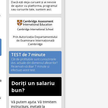
Dacă ești deja cursant și ai nevoie
de ajutor cu platforma, programul
sau cursurile tale, suntem aici.
e
Prin Autorizația Departamentului
de Examinare Internațională
Cambridge
TEST de 7 minute
Cât de profitabile sunt cunoştinţele
dvs. actuale din domeniul afecerilor?
Rezervati-vă doar 7 minute şi
efectuaţi acest test.
a
Doriți un salariu
bun?
s
Vă putem ajuta. Vă trimitem
instrucțiuni, invitaţii la