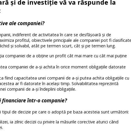
ară și de investiție vă va răspunde la
:
ctive ale companiei?
panii, indiferent de activitatea în care se desfășoară și de
imiza profitul, obiectivele principale ale companiei pot fi clasificat
 lichid și solvabil, atât pe termen scurt, cât și pe termen lung.
ția companiei de a obține un profit cât mai mare cu cât mai puține
atea companiei de a-și achita în orice moment obligațiile datorate
 ca fiind capacitatea unei companii de a-și putea achita obligațiile cu
cestea ar fi datorate în același timp. Solvabilitatea reprezintă
i companii de a-și îndeplini obligațiile.
ei financiare într-o companie?
re și tipul de decizie pe care o adoptă pe baza acesteia sunt următorii:
zei, ia zilnic decizii cu privire la măsurile corective atunci când
i.