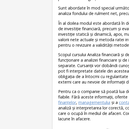
Sunt abordate în mod special următoare
analiza fondului de rulment net, precu
În al doilea modul este abordată în deta
de investiție financiară, precum și ev
investiție statică și dinamică, apoi, 
valorii nete actuale și metoda ratei in
pentru o revizuire a validității metod
Scopul cursului Analiza financiară și 
funcționare a analizei financiare și de 
separate. Cursanții vor dobândi cuno
pot fi interpretate datele din acestea
obligația de a întocmi cu regularitate 
externi care au nevoie de informații d
Pentru ca o companie să poată lua dec
fiabile. Fără aceste informații, oferite 
finanțelor
,
managementului
și a
contab
analiză și interpretarea lor corectă, 
care o ocupă în mediul de afaceri. Co
lacune în afacere.