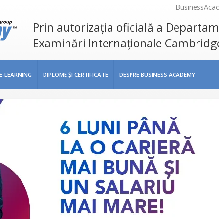
BusinessAca
Prin autorizația oficială a Departa
Examinări Internaționale Cambridg
E-LEARNING
DIPLOME ŞI CERTIFICATE
DESPRE BUSINESS ACADEMY