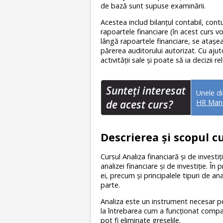
de bază sunt supuse examinării.
Acestea includ bilanțul contabil, contu
rapoartele financiare (în acest curs v
lângă rapoartele financiare, se atașe
părerea auditorului autorizat. Cu aju
activității sale și poate să ia decizii 
Sunteţi interesat
Unele d
de acest curs?
HR Man
Descrierea și scopul cu
Cursul Analiza financiară și de investiț
analizei financiare și de investiție. Î
ei, precum și principalele tipuri de ana
parte.
Analiza este un instrument necesar p
la întrebarea cum a funcționat compan
pot fi eliminate greșelile.