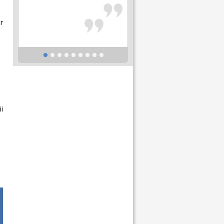
r
n
i
.