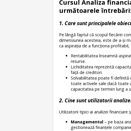
Cursul Analiza financi
următoarele întrebări
1. Care sunt principalele obie
Pe lângă faptul că scopul fiecărei com
dimensiunea acesteia, este de a-și max
ca aspirația de a funcționa profitabil,
Rentabilitatea înseamnă aspira
resurse.
Lichiditatea reprezintă capacit
față de creditori.
Solvabilitatea poate fi definită
toate activele sale dacă toate a
capacitatea pe termen lung a une
2. Cine sunt utilizatorii analiz
Utilizatorii tipici ai analizei financia
Managementul
– pe baza anali
gestionează finanțele companie