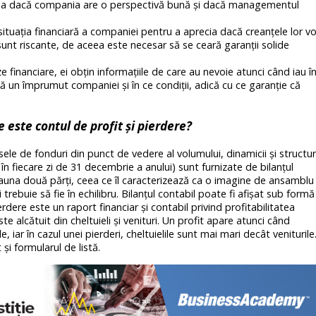
zia dacă compania are o perspectivă bună și dacă managementul
situația financiară a companiei pentru a aprecia dacă creanțele lor vo
sunt riscante, de aceea este necesar să se ceară garanții solide
ze financiare, ei obțin informațiile de care au nevoie atunci când iau î
 un împrumut companiei și în ce condiții, adică cu ce garanție că
ce este contul de profit și pierdere?
sele de fonduri din punct de vedere al volumului, dinamicii și structuri
în fiecare zi de 31 decembrie a anului) sunt furnizate de bilanţul
deauna două părți, ceea ce îl caracterizează ca o imagine de ansamblu
 trebuie să fie în echilibru. Bilanțul contabil poate fi afișat sub formă
ierdere este un raport financiar și contabil privind profitabilitatea
e alcătuit din cheltuieli și venituri. Un profit apare atunci când
, iar în cazul unei pierderi, cheltuielile sunt mai mari decât veniturile
 și formularul de listă.