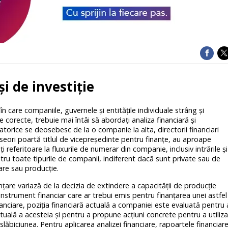
și de investiție
 în care companiile, guvernele și entitățile individuale strâng și
le corecte, trebuie mai întâi să abordați analiza financiară și
zatorice se deosebesc de la o companie la alta, directorii financiari
deseori poartă titlul de vicepreședinte pentru finanțe, au aproape
i referitoare la fluxurile de numerar din companie, inclusiv intrările și
ntru toate tipurile de companii, indiferent dacă sunt private sau de
iare sau producție.
anțare variază de la decizia de extindere a capacității de producție
instrument financiar care ar trebui emis pentru finanțarea unei astfel
financiare, poziția financiară actuală a companiei este evaluată pentru 
uală a acesteia și pentru a propune acțiuni concrete pentru a utiliza
slăbiciunea. Pentru aplicarea analizei financiare, rapoartele financiar