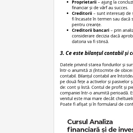
Proprietarii
– ajung la conclu
financiar și de vârf au succes.
Creditorii
– sunt interesați de 
fi încasate în termen sau dacă 
pentru creanțe.
Creditorii bancari
– prin anali
considerare decizia dacă aprobă
datoria va fi stinsă.
3. Ce este bilanțul contabil și 
Datele privind starea fondurilor și sur
într-o anumită zi (întocmite de obicei 
contabil. Bilanțul contabil are întot
pe două fețe a activelor și pasivelor și
de: cont și listă. Contul de profit și p
companiei într-o anumită perioadă. Est
venitul este mai mare decât cheltuielile
Poate fi afișat și în formularul de cont