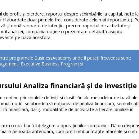
l de profit și pierdere, raportul despre schimbările la capital, note la
or fi abordate doar primele trei, considerate cele mai importante). P
ază și două rapoarte de intenție, precum raportul de activitate și
torul analizei, compania obține o prezentare detaliată asupra
relevante pe baza acestora.
intre programele BusinessAcademy unde îl puteți frecventa sunt:
agement
,
Executive Business Program
și
.
rsului Analiza financiară și de investiție
ie conține principalele definiții și clasificări ale metodelor de bază ale
n primul modul se abordează noțiunea de analiză financiară, semnificați
liză financiară, dar și modalitățile de activitate a fiecărei analize în
entru o mai bună înțelegere a operațiunilor companiei. Dă un răspun
ia în perioada anterioară, cum pot fi îmbunătățite afacerile și cum