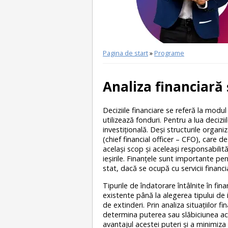
Pagina de start
»
Programe
Analiza financiară 
Deciziile financiare se referă la modul
utilizează fonduri. Pentru a lua decizii
investițională. Deși structurile organi
(chief financial officer – CFO), care 
același scop și aceleași responsabilităț
ieșirile. Finanțele sunt importante pe
stat, dacă se ocupă cu servicii financ
Tipurile de îndatorare întâlnite în fin
existente până la alegerea tipului de 
de extinderi. Prin analiza situațiilor 
determina puterea sau slăbiciunea act
avantajul acestei puteri și a minimiza 