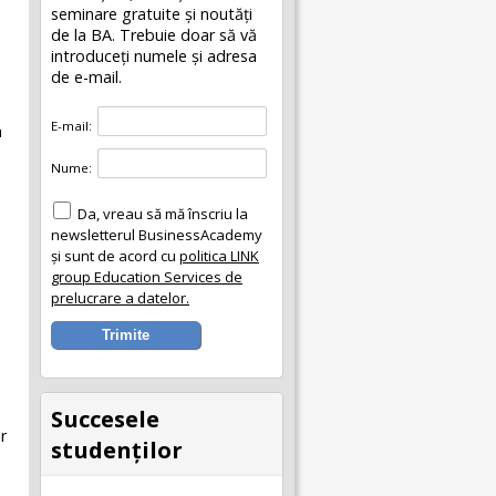
seminare gratuite şi noutăţi
de la BA. Trebuie doar să vă
introduceţi numele și adresa
de e-mail.
E-mail:
a
Nume:
Da, vreau să mă înscriu la
newsletterul BusinessAcademy
și sunt de acord cu
politica LINK
group Education Services de
prelucrare a datelor.
Succesele
e
r
studenţilor