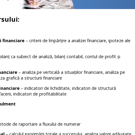
sului:
i financiare
– criterii de împărțire a analizei financiare, ipoteze ale
ilanţ ca subiect de analiză, bilanţ contabil, contul de profit şi
inanciare
– analiza pe verticală a situațiilor financiare, analiza pe
iza grafică a structurii financiare
financiare
– indicatori de lichiditate, indicatori de structură
acerii, indicatori de profitabilitate
 rulment
tode de raportare a fluxului de numerar
nal
– calculul exprimării totale a succesului, analiza valorii adăugate