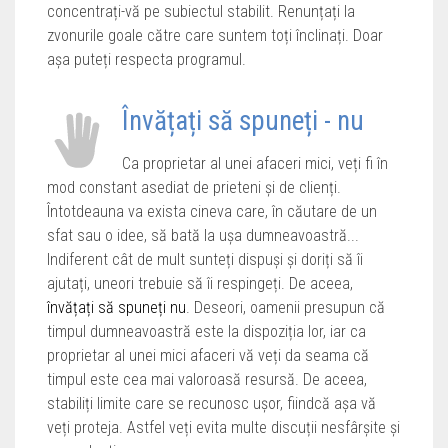
concentrați-vă pe subiectul stabilit. Renunțați la
zvonurile goale către care suntem toți înclinați. Doar
așa puteți respecta programul.
Învățați să spuneți - nu
Ca proprietar al unei afaceri mici, veți fi în
mod constant asediat de prieteni și de clienți.
Întotdeauna va exista cineva care, în căutare de un
sfat sau o idee, să bată la ușa dumneavoastră...
Indiferent cât de mult sunteți dispuși și doriți să îi
ajutați, uneori trebuie să îi respingeți. De aceea,
învățați să spuneți nu
. Deseori, oamenii presupun că
timpul dumneavoastră este la dispoziția lor, iar ca
proprietar al unei mici afaceri vă veți da seama că
timpul este cea mai valoroasă resursă. De aceea,
stabiliți limite care se recunosc ușor, fiindcă așa vă
veți proteja. Astfel veți evita multe discuții nesfârșite și