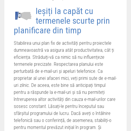
Ieșiți la capăt cu
termenele scurte prin
planificare din timp
Stabilirea unui plan fix de activități pentru proiectele
dumneavoastră va asigura atât productivitatea, cât ți
eficiența. Străduiți-vă ca nimic să nu influențeze
termenele precizate. Respectarea planului este
perturbată de e-mail-uri și apeluri telefonice. Ca
proprietar al unei afaceri mici, veți primi sute de e-mail-
uri zilnic. De aceea, este bine să anticipați timpul
pentru a răspunde la e-mail-uri și să nu permiteți
întreruperea altor activități din cauza e-mail-urilor care
sosesc constant. Lăsați-le pentru începutul sau
sfârșitul programului de lucru. Dacă aveți o întâlnire
telefonică sau o conferință, de asemenea, stabiliți-o
pentru momentul prevăzut inițial în program. Și