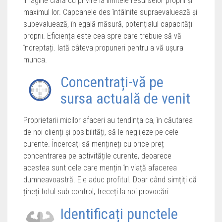
imagine clară cu privire la limitele resurselor proprii și
maximul lor. Capcanele des întâlnite supraevaluează și
subevaluează, în egală măsură, potențialul capacității
proprii. Eficiența este cea spre care trebuie să vă
îndreptați. Iată câteva propuneri pentru a vă ușura
munca.
Concentrați-vă pe
sursa actuală de venit
Proprietarii micilor afaceri au tendința ca, în căutarea
de noi clienți și posibilități, să le neglijeze pe cele
curente. Încercați să mențineți cu orice preț
concentrarea pe activitățile curente, deoarece
acestea sunt cele care mențin în viață afacerea
dumneavoastră. Ele aduc profitul. Doar când simțiți că
țineți totul sub control, treceți la noi provocări.
Identificați punctele