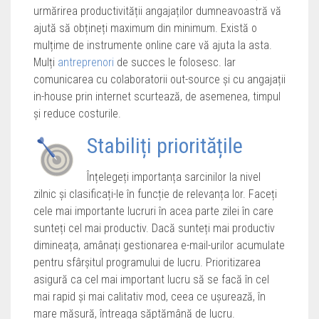
urmărirea productivității angajaților dumneavoastră vă
ajută să obțineți maximum din minimum. Există o
mulțime de instrumente online care vă ajuta la asta.
Mulți
antreprenori
de succes le folosesc. Iar
comunicarea cu colaboratorii out-source și cu angajații
in-house prin internet scurtează, de asemenea, timpul
și reduce costurile.
Stabiliți prioritățile
Înțelegeți importanța sarcinilor la nivel
zilnic și clasificați-le în funcție de relevanța lor. Faceți
cele mai importante lucruri în acea parte zilei în care
sunteți cel mai productiv. Dacă sunteți mai productiv
dimineața, amânați gestionarea e-mail-urilor acumulate
pentru sfârșitul programului de lucru. Prioritizarea
asigură ca cel mai important lucru să se facă în cel
mai rapid și mai calitativ mod, ceea ce ușurează, în
mare măsură, întreaga săptămână de lucru.