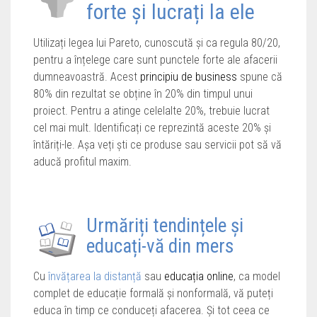
forte și lucrați la ele
Utilizați legea lui Pareto, cunoscută și ca regula 80/20,
pentru a înțelege care sunt punctele forte ale afacerii
dumneavoastră. Acest
principiu de business
spune că
80% din rezultat se obține în 20% din timpul unui
proiect. Pentru a atinge celelalte 20%, trebuie lucrat
cel mai mult. Identificați ce reprezintă aceste 20% și
întăriți-le. Așa veți ști ce produse sau servicii pot să vă
aducă profitul maxim.
Urmăriți tendințele și
educați-vă din mers
Cu
învățarea la distanță
sau
educația online
, ca model
complet de educație formală și nonformală, vă puteți
educa în timp ce conduceți afacerea. Și tot ceea ce