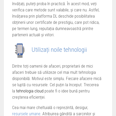
învățați, puteți proba în practică. În acest mod, veți
verifica care metode sunt valabile, și care nu. Astfel,
învățarea prin platforma DL deschide posibilitatea
obținerii unor certificate de prestigiu, care pot ridica,
pe termen lung, reputația dumneavoastră printre
partenerii actuali și viitori.
Utilizați noile tehnologii
Dintre toți oamenii de afaceri, proprietarii de mici
afaceri trebuie să utilizeze cel mai mult tehnologia
disponibilă. Motivul este simplu. Fiecare afacere mică
se luptă cu resursele. Cel puțin la început. Trecerea
la
tehnologia cloud
poate fi o idee bună pentru
creșterea eficienței.
Cea mai mare cheltuială o reprezintă, desigur,
resursele umane
. Atribuirea gândită a sarcinilor și