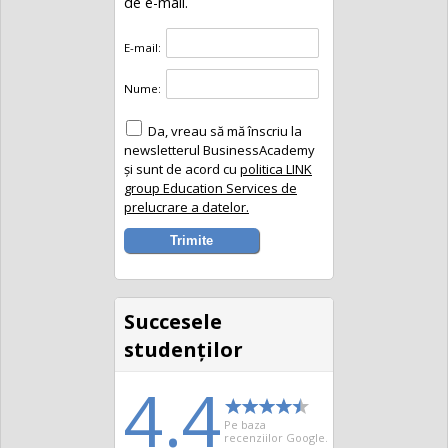
de e-mail.
E-mail:
Nume:
Da, vreau să mă înscriu la
newsletterul BusinessAcademy
și sunt de acord cu
politica LINK
group Education Services de
prelucrare a datelor.
Succesele
studenţilor
4.4
Pe baza
recenziilor Google.