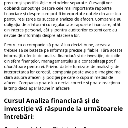
precum și specificitățile metodelor separate. Cursanții vor
dobândi cunoștințe despre cele mai importante rapoarte
financiare și despre cum pot fi interpretate datele din acestea
pentru realizarea cu succes a analizei de afaceri. Companiile au
obligația de a întocmi cu regularitate rapoarte financiare, atât
din interes personal, cât și pentru auditorilor externi care au
nevoie de informații despre afacerea lor.
Pentru ca o companie să poată lua decizii bune, aceasta
trebuie să se bazeze pe informații precise și fiabile. Fără aceste
informații, oferite de analiza financiară și de investiție, deciziile
din sfera finanțelor, managementului și a contabilității pot fi
dăunătoare pentru ei. Privind datele furnizate de analiză și de
interpretarea lor corectă, compania poate avea o imagine mai
clară asupra afacerii și poziției pe care o cupă în mediul de
afaceri. Compania poate lua decizii corecte și poate reacționa
la timp dacă apar lacune în afacere.
Cursul Analiza financiară și de
investiție vă răspunde la următoarele
întrebări: