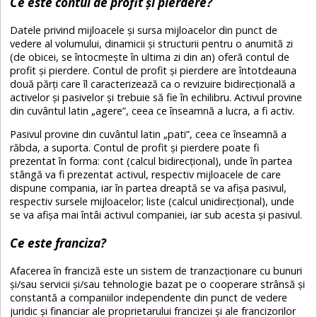
Ce este contul de profit și pierdere?
Datele privind mijloacele și sursa mijloacelor din punct de
vedere al volumului, dinamicii și structurii pentru o anumită zi
(de obicei, se întocmește în ultima zi din an) oferă contul de
profit și pierdere. Contul de profit și pierdere are întotdeauna
două părți care îl caracterizează ca o revizuire bidirecțională a
activelor și pasivelor și trebuie să fie în echilibru. Activul provine
din cuvântul latin „agere”, ceea ce înseamnă a lucra, a fi activ.
Pasivul provine din cuvântul latin „pati”, ceea ce înseamnă a
răbda, a suporta. Contul de profit și pierdere poate fi
prezentat în forma: cont (calcul bidirecțional), unde în partea
stângă va fi prezentat activul, respectiv mijloacele de care
dispune compania, iar în partea dreaptă se va afișa pasivul,
respectiv sursele mijloacelor; liste (calcul unidirecțional), unde
se va afișa mai întâi activul companiei, iar sub acesta și pasivul.
Ce este franciza?
Afacerea în franciză este un sistem de tranzacționare cu bunuri
și/sau servicii și/sau tehnologie bazat pe o cooperare strânsă și
constantă a companiilor independente din punct de vedere
juridic și financiar ale proprietarului francizei și ale francizorilor