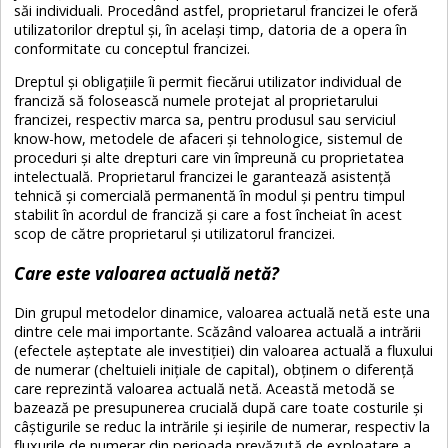
săi individuali. Procedând astfel, proprietarul francizei le oferă
utilizatorilor dreptul și, în același timp, datoria de a opera în
conformitate cu conceptul francizei.
Dreptul și obligațiile îi permit fiecărui utilizator individual de
franciză să folosească numele protejat al proprietarului
francizei, respectiv marca sa, pentru produsul sau serviciul
know-how, metodele de afaceri și tehnologice, sistemul de
proceduri și alte drepturi care vin împreună cu proprietatea
intelectuală. Proprietarul francizei le garantează asistență
tehnică și comercială permanentă în modul și pentru timpul
stabilit în acordul de franciză și care a fost încheiat în acest
scop de către proprietarul și utilizatorul francizei.
Care este valoarea actuală netă?
Din grupul metodelor dinamice, valoarea actuală netă este una
dintre cele mai importante. Scăzând valoarea actuală a intrării
(efectele așteptate ale investiției) din valoarea actuală a fluxului
de numerar (cheltuieli inițiale de capital), obținem o diferență
care reprezintă valoarea actuală netă. Această metodă se
bazează pe presupunerea crucială după care toate costurile și
câștigurile se reduc la intrările și ieșirile de numerar, respectiv la
fluxurile de numerar din perioada prevăzută de exploatare a