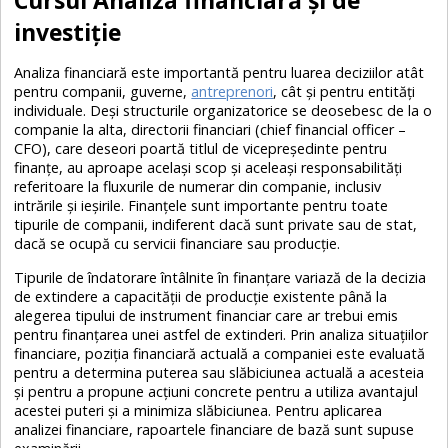
investiție
Analiza financiară este importantă pentru luarea deciziilor atât
pentru companii, guverne,
antreprenori
, cât și pentru entități
individuale. Deși structurile organizatorice se deosebesc de la o
companie la alta, directorii financiari (chief financial officer –
CFO), care deseori poartă titlul de vicepreședinte pentru
finanțe, au aproape același scop și aceleași responsabilități
referitoare la fluxurile de numerar din companie, inclusiv
intrările și ieșirile. Finanțele sunt importante pentru toate
tipurile de companii, indiferent dacă sunt private sau de stat,
dacă se ocupă cu servicii financiare sau producție.
Tipurile de îndatorare întâlnite în finanțare variază de la decizia
de extindere a capacității de producție existente până la
alegerea tipului de instrument financiar care ar trebui emis
pentru finanțarea unei astfel de extinderi. Prin analiza situațiilor
financiare, poziția financiară actuală a companiei este evaluată
pentru a determina puterea sau slăbiciunea actuală a acesteia
și pentru a propune acțiuni concrete pentru a utiliza avantajul
acestei puteri și a minimiza slăbiciunea. Pentru aplicarea
analizei financiare, rapoartele financiare de bază sunt supuse