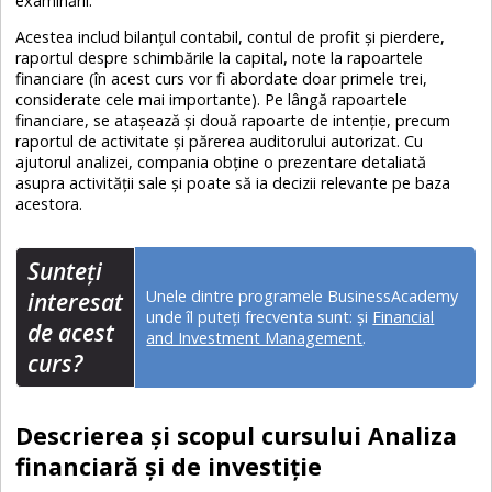
examinării.
Acestea includ bilanțul contabil, contul de profit și pierdere,
raportul despre schimbările la capital, note la rapoartele
financiare (în acest curs vor fi abordate doar primele trei,
considerate cele mai importante). Pe lângă rapoartele
financiare, se atașează și două rapoarte de intenție, precum
raportul de activitate și părerea auditorului autorizat. Cu
ajutorul analizei, compania obține o prezentare detaliată
asupra activității sale și poate să ia decizii relevante pe baza
acestora.
Sunteţi
Unele dintre programele BusinessAcademy
interesat
unde îl puteți frecventa sunt:
și
Financial
de acest
and Investment Management
.
curs?
Descrierea și scopul cursului Analiza
financiară și de investiție