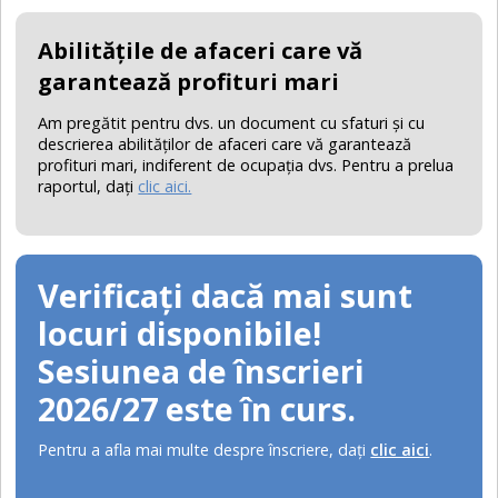
Abilităţile de afaceri care vă
garantează profituri mari
Am pregătit pentru dvs. un document cu sfaturi şi cu
descrierea abilităţilor de afaceri care vă garantează
profituri mari, indiferent de ocupaţia dvs. Pentru a prelua
raportul, daţi
clic aici.
Verificați dacă mai sunt
locuri disponibile!
Sesiunea de înscrieri
2026/27 este în curs.
Pentru a afla mai multe despre înscriere, daţi
clic aici
.