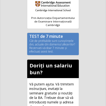
Prin Autorizația Departamentului
de Examinare Internațională
Cambridge
TEST de 7 minute
Cât de profitabile sunt cunoştinţele
dvs. actuale din domeniul afecerilor?
Rezervati-vă doar 7 minute şi
efectuaţi acest test.
Doriți un salariu
bun?
Vă putem ajuta. Vă trimitem
instrucțiuni, invitaţii la
seminare gratuite şi noutăţi
de la BA. Trebuie doar să vă
introduceţi numele și adresa