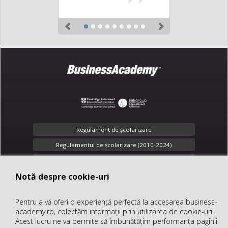
Previous
Next
Regulament de şcolarizare
Regulamentul de școlarizare (2010-2024)
Toate drepturile rezervate
Notă despre cookie-uri
Notă despre cookie-uri
Confidenţialitate
Pentru a vă oferi o experiență perfectă la accesarea business-
Pentru a vă oferi o experiență perfectă la accesarea business-
office@business-academy.ro
academy.ro, colectăm informații prin utilizarea de cookie-uri.
academy.ro, colectăm informații prin utilizarea de cookie-uri.
+40 (312) 289 318
Acest lucru ne va permite să îmbunătățim performanța paginii
Acest lucru ne va permite să îmbunătățim performanța paginii