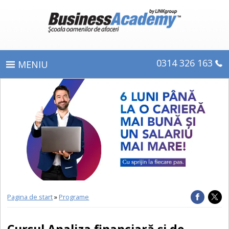
0314 326 163
PROGRAME
ÎNSCRIERE
CE OBŢINEŢI
E-LEARNING
DIPLOME ŞI CERTIFICATE
Pagina de start
»
Programe
DESPRE BUSINESS ACADEMY
Cursul Analiza financiară și de