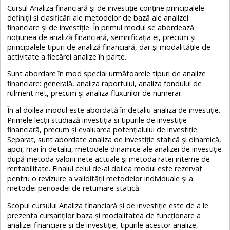
Cursul Analiza financiară și de investiție conține principalele
definiții și clasificări ale metodelor de bază ale analizei
financiare și de investiție. În primul modul se abordează
noțiunea de analiză financiară, semnificația ei, precum și
principalele tipuri de analiză financiară, dar și modalitățile de
activitate a fiecărei analize în parte.
Sunt abordare în mod special următoarele tipuri de analize
financiare: generală, analiza raportului, analiza fondului de
rulment net, precum și analiza fluxurilor de numerar.
În al doilea modul este abordată în detaliu analiza de investiție.
Primele lecții studiază investiția și tipurile de investiție
financiară, precum și evaluarea potențialului de investiție.
Separat, sunt abordate analiza de investiție statică și dinamică,
apoi, mai în detaliu, metodele dinamice ale analizei de investiție
după metoda valorii nete actuale și metoda ratei interne de
rentabilitate. Finalul celui de-al doilea modul este rezervat
pentru o revizuire a validității metodelor individuale și a
metodei perioadei de returnare statică.
Scopul cursului Analiza financiară și de investiție este de a le
prezenta cursanților baza și modalitatea de funcționare a
analizei financiare și de investiție, tipurile acestor analize,