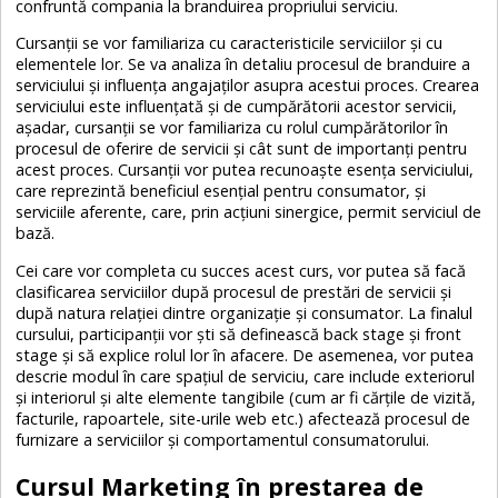
confruntă compania la branduirea propriului serviciu.
Cursanții se vor familiariza cu caracteristicile serviciilor și cu
elementele lor. Se va analiza în detaliu procesul de branduire a
serviciului și influența angajaților asupra acestui proces. Crearea
serviciului este influențată și de cumpărătorii acestor servicii,
așadar, cursanții se vor familiariza cu rolul cumpărătorilor în
procesul de oferire de servicii și cât sunt de importanți pentru
acest proces. Cursanții vor putea recunoaște esența serviciului,
care reprezintă beneficiul esențial pentru consumator, și
serviciile aferente, care, prin acțiuni sinergice, permit serviciul de
bază.
Cei care vor completa cu succes acest curs, vor putea să facă
clasificarea serviciilor după procesul de prestări de servicii și
după natura relației dintre organizație și consumator. La finalul
cursului, participanții vor ști să definească back stage și front
stage și să explice rolul lor în afacere. De asemenea, vor putea
descrie modul în care spațiul de serviciu, care include exteriorul
și interiorul și alte elemente tangibile (cum ar fi cărțile de vizită,
facturile, rapoartele, site-urile web etc.) afectează procesul de
furnizare a serviciilor și comportamentul consumatorului.
Cursul Marketing în prestarea de