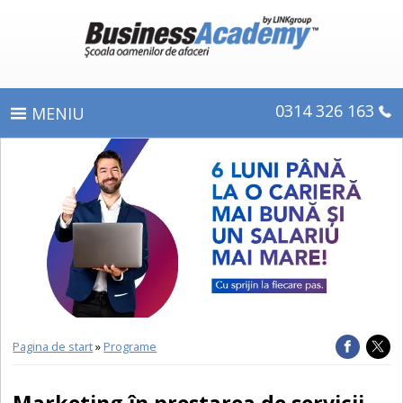
0314 326 163
PROGRAME
ÎNSCRIERE
CE OBŢINEŢI
E-LEARNING
DIPLOME ŞI CERTIFICATE
Pagina de start
»
Programe
DESPRE BUSINESS ACADEMY
Marketing în prestarea de servicii