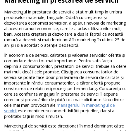
Marketingul în prestarea de servicii a stat mult timp în umbra
produselor materiale, tangibile. Odată cu creșterea și
dezvoltarea economiei serviciilor, a apărut nevoia de marketing
al acestei ramuri economice, care le-a adus utilizatorilor mulți
bani. Această creștere și dezvoltare a dus la faptul că această
ramură a devenit și mai dominantă în marketing în ultimii 25 de
ani și i s-a acordat o atenție deosebită.
În economia de servicii, calitatea și valoarea serviciilor oferite și
comandate devin tot mai importante. Pentru satisfacția
deplină a consumatorilor, prestatorii de servicii trebuie să ofere
mai mult decât cele promise. Câștigarea consumatorilor de
servicii se poate face doar prin livrarea de servicii de calitate și
importante în rândul consumatorilor, a căror ofertă propune
construirea de relații reciproce și pe termen lung. Concurența cu
care se confruntă angajații în prestarea de servicii îi expune
cererilor și provocărilor de piață tot mai solicitante. Una dintre
cele mai mari provocări ale
managerului în marketingul de
servicii
este menținerea competitivității prețurilor, dar și a
profitabilității în mod simultan.
Marketingul de servicii este direcționat în mod dominant către