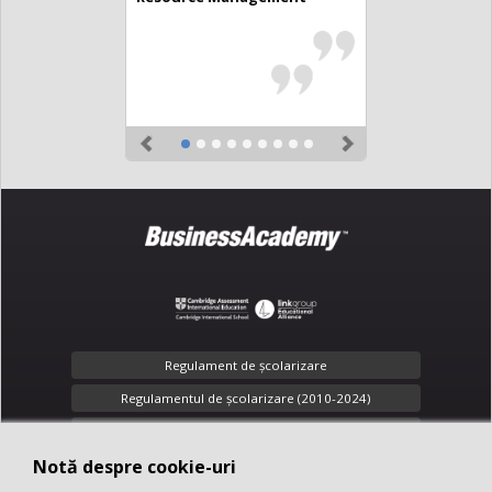
Cambridge Business Program
Previous
Next
Regulament de şcolarizare
Regulamentul de școlarizare (2010-2024)
Toate drepturile rezervate
Notă despre cookie-uri
Notă despre cookie-uri
Confidenţialitate