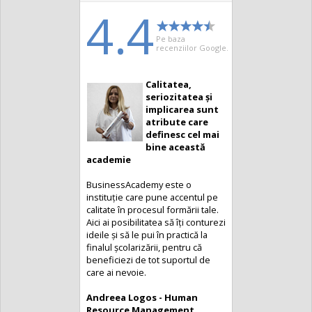
4.4
Pe baza
recenziilor Google.
Calitatea,
Modalitate
seriozitatea și
complexă și
implicarea sunt
completă la
atribute care
cursurile din
definesc cel mai
cadrul
bine această
BusinessAcademy
academie
M-a bucurat mult să văd
BusinessAcademy este o
modalitatea complexă și
instituție care pune accentul pe
completă a cursurilor din cadrul
calitate în procesul formării tale.
BusinessAcademy. Cursurile
Aici ai posibilitatea să îți conturezi
sunt o adevărată provocare, te
ideile și să le pui în practică la
scot din zona ta de confort și te
finalul școlarizării, pentru că
fac să-ți schimbi viziunea asupra
beneficiezi de tot suportul de
lucrurilor care se practică pe
care ai nevoie.
piața din România.
Andreea Logos - Human
Cristiana Ursulean-Martin -
Resource Management