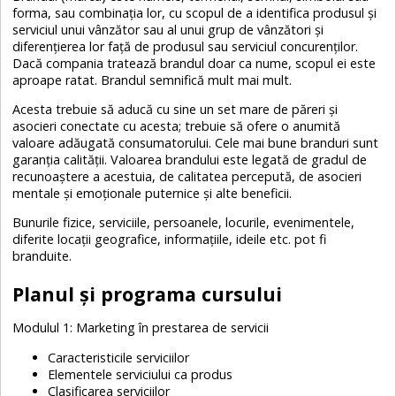
forma, sau combinația lor, cu scopul de a identifica produsul și
serviciul unui vânzător sau al unui grup de vânzători și
diferențierea lor față de produsul sau serviciul concurenților.
Dacă compania tratează brandul doar ca nume, scopul ei este
aproape ratat. Brandul semnifică mult mai mult.
Acesta trebuie să aducă cu sine un set mare de păreri și
asocieri conectate cu acesta; trebuie să ofere o anumită
valoare adăugată consumatorului. Cele mai bune branduri sunt
garanția calității. Valoarea brandului este legată de gradul de
recunoaștere a acestuia, de calitatea percepută, de asocieri
mentale și emoționale puternice și alte beneficii.
Bunurile fizice, serviciile, persoanele, locurile, evenimentele,
diferite locații geografice, informațiile, ideile etc. pot fi
branduite.
Planul și programa cursului
Modulul 1: Marketing în prestarea de servicii
Caracteristicile serviciilor
Elementele serviciului ca produs
Clasificarea serviciilor