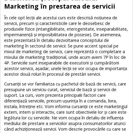
Marketing în prestarea de servicii
În cele opt lecții ale acestui curs este descrisă noțiunea de
servicii, precum și caracteristicile care le deosebesc de
produsele fizice (intangibilitate, eterogenitate, inseparabilitate,
impermanență și imposibilitatea de posesie). De asemenea,
este prezentată în detaliu dezvoltarea conceptului de
marketing în sectorul de servicii. Se pune accent special pe
mixul de marketing de servicii, care reprezintă o completare a
mixului de marketing tradițional, unde acum avem 7P în loc de
4P. Serviciile sunt inseparabile de executorii și cumpărătorii
acestor servicii, așadar, unele lecții se vor ocupa de importanța
acestor două roluri în procesul de prestări servicii.
Cursanții se vor familiariza cu pachetul de bază de servicii, care
presupune un serviciu curat, serviciul de bază și servicii de
suport. La curs, vom prezenta principalii factori care
diferențiază serviciile, precum ușurința în a comanda, livra,
instala, întreține etc. Vom informa cursanții ce este marketingul
extern, intern și interactiv, care sunt obiectivele lor și care este
legătura lor cu serviciile. Ne vom ocupa în detaliu de influența
mediului de prestare a serviciilor asupra consumatorilor atunci
când achiziționează servicii. Vom descrie provocările cu care se