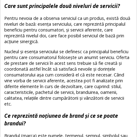
Care sunt principalele două niveluri de servicii?
Pentru nevoia de a observa serviciul ca un produs, există două
niveluri de bază: esența serviciului, care reprezintă principalul
beneficiu pentru consumatori, și servicii aferente, care
reprezintă nivelul doi, care face posibil serviciul de bază prin
acțiune sinergică.
Nucleul și esența serviciului se definesc ca principalul beneficiu
pentru care consumatorul folosește un anumit serviciu. Oferta
de prestare de servicii în acest sens trebuie să fie creată și
coordonată astfel încât să satisfacă nevoile și dorințele
consumatorului așa cum consideră el că este necesar. Când
vine vorba de servicii aferente, acestea pot fi analizate prin
diferite elemente în curs de dezvoltare, care cuprind: stilul,
caracteristicile, pachetul de servicii, branduirea, oamenii,
calitatea, relațiile dintre cumpărătorii și vânzătorii de servicii
etc.
Ce reprezintă noțiunea de brand și ce se poate
brandui?
Brandul (marca) este numele, termenul, semnul, simbolul sau