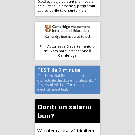
Dacă ești deja cursant și ai nevoie
de ajutor cu platforma, programul
sau cursurile tale, suntem aici.
Prin Autorizația Departamentului
de Examinare Internațională
Cambridge
TEST de 7 minute
Cât de profitabile sunt cunoştinţele
dvs. actuale din domeniul afecerilor?
Rezervati-vă doar 7 minute şi
efectuaţi acest test.
Doriți un salariu
bun?
Vă putem ajuta. Vă trimitem