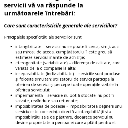
servicii vă va răspunde la
următoarele întrebări:
Care sunt caracteristicile generale ale serviciilor?
Principalele specificități ale serviciilor sunt:
intangibilitate – serviciul nu se poate încerca, simți, auzi
sau mirosi; de aceea, cumpărătorului îi este greu să
estimeze serviciul înainte de achiziție;
eterogenitate (variabilitate) – diferența de calitate, care
variază de la o companie la alta;
inseparabilitate (indivizibilitate) – serviciile sunt produse
și folosite simultan; utilizatorul de servicii participă la
oferirea de servicii și percepe toate operațiile vizibile în
oferirea serviciului;
impermanență – serviciile nu pot fi stocate; nu pot fi
salvate, revândute sau returnate;
imposibilitatea de posesie – imposibilitatea deținerii unui
serviciu este consecința directă a intangibilității și a
imposibilității sale de păstrare, deoarece serviciul nu
devine proprietate a persoanei care a plătit pentru el.