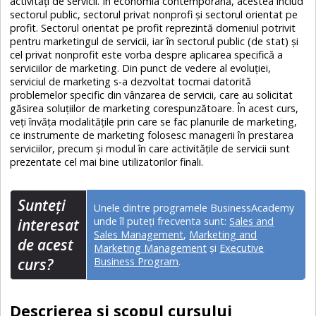
activități de servicii. În economia contemporană, acestea includ
sectorul public, sectorul privat nonprofi și sectorul orientat pe
profit. Sectorul orientat pe profit reprezintă domeniul potrivit
pentru marketingul de servicii, iar în sectorul public (de stat) și
cel privat nonprofit este vorba despre aplicarea specifică a
serviciilor de marketing. Din punct de vedere al evoluției,
serviciul de marketing s-a dezvoltat tocmai datorită
problemelor specific din vânzarea de servicii, care au solicitat
găsirea soluțiilor de marketing corespunzătoare. În acest curs,
veți învăța modalitățile prin care se fac planurile de marketing,
ce instrumente de marketing folosesc managerii în prestarea
serviciilor, precum și modul în care activitățile de servicii sunt
prezentate cel mai bine utilizatorilor finali.
Sunteţi
Unele dintre programele BusinessAcademy
unde îl puteți frecventa sunt:
Sales and
interesat
Sales Management
,
Marketing and
de acest
Marketing Management
și
Executive
curs?
Business Program
.
Descrierea și scopul cursului