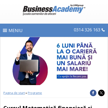
0314 326 163
PROGRAME
ÎNSCRIERE
CE OBŢINEŢI
E-LEARNING
DIPLOME ŞI CERTIFICATE
Pagina de start
»
Programe
DESPRE BUSINESS ACADEMY
Cursul Matematică financiară și