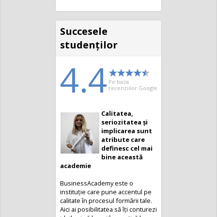
Succesele
studenţilor
4.4
Pe baza
recenziilor Google.
Calitatea,
seriozitatea și
implicarea sunt
atribute care
definesc cel mai
bine această
academie
BusinessAcademy este o
instituție care pune accentul pe
calitate în procesul formării tale.
Aici ai posibilitatea să îți conturezi