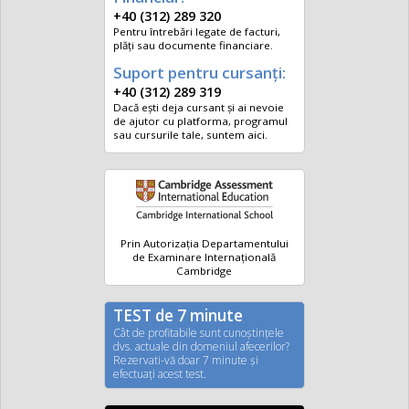
+40 (312) 289 320
Pentru întrebări legate de facturi,
plăți sau documente financiare.
Suport pentru cursanți:
+40 (312) 289 319
Dacă ești deja cursant și ai nevoie
de ajutor cu platforma, programul
sau cursurile tale, suntem aici.
Prin Autorizația Departamentului
de Examinare Internațională
Cambridge
TEST de 7 minute
Cât de profitabile sunt cunoştinţele
dvs. actuale din domeniul afecerilor?
Rezervati-vă doar 7 minute şi
efectuaţi acest test.