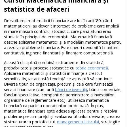
statistica de afaceri
Dezvoltarea matematicii financiare are loc în anii '80, când
matematicienii au devenit interesați de probleme care implică
în mare măsură controlul stocastic, care până atunci erau
studiate în principal de economiști. Matematică financiară
descrie aplicarea matematicii și a modelării matematice pentru
a rezolva probleme financiare. Este uneori denumită finanțare
cantitativă, inginerie financiară și finanțare computațională.
Această disciplină combină instrumente din statistică,
probabilitate și procese stocastice cu
teoria economică
.
Aplicarea matematicii și statisticii în finanțe a crescut
semnificativ, iar această tendință se așteaptă să continue.
Diverse tipuri de organizații, precum și cele care furnizează
servicii financiare (cum ar fi
bănci de investiții
, bănci comerciale,
fonduri speculative, companii de administrare a investițiilor,
organisme de reglementare etc.), utilizează matematica
financiară ca parte a operațiunilor lor de bază. În plus,
matematica financiară este adesea aplicată pentru a rezolva
probleme precum prețul și evaluarea titlurilor derivate, crearea
și structurarea portofoliului,
managementul riscului
, strategiile