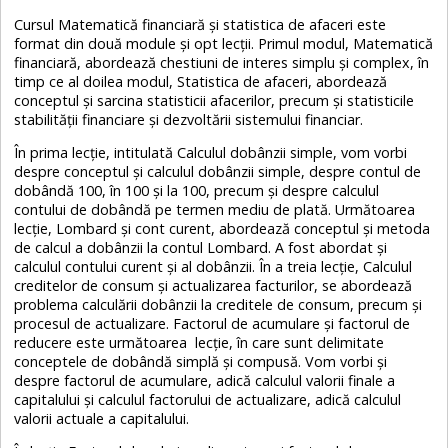
Cursul Matematică financiară și statistica de afaceri este
format din două module și opt lecții. Primul modul, Matematică
financiară, abordează chestiuni de interes simplu și complex, în
timp ce al doilea modul, Statistica de afaceri, abordează
conceptul și sarcina statisticii afacerilor, precum și statisticile
stabilității financiare și dezvoltării sistemului financiar.
În prima lecție, intitulată Calculul dobânzii simple, vom vorbi
despre conceptul și calculul dobânzii simple, despre contul de
dobândă 100, în 100 și la 100, precum și despre calculul
contului de dobândă pe termen mediu de plată. Următoarea
lecție, Lombard și cont curent, abordează conceptul și metoda
de calcul a dobânzii la contul Lombard. A fost abordat și
calculul contului curent și al dobânzii. În a treia lecție, Calculul
creditelor de consum și actualizarea facturilor, se abordează
problema calculării dobânzii la creditele de consum, precum și
procesul de actualizare. Factorul de acumulare și factorul de
reducere este următoarea lecție, în care sunt delimitate
conceptele de dobândă simplă și compusă. Vom vorbi și
despre factorul de acumulare, adică calculul valorii finale a
capitalului și calculul factorului de actualizare, adică calculul
valorii actuale a capitalului.