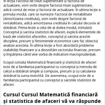
În lecția Factorul de roluri suplimentare și factorul de
actualizare, vom vorbi despre factorul mizei suplimentare,
adică contul de mize și factorul de actualizare. În ultima lecție a
primului modul, care se numește Factorul de rentabilitate
(Amortizarea creditului), vom vorbi despre factorul de
rentabilitate, adică amortizarea creditului în calculul decursiv al
dobânzii. Prima lecție a celui de-al doilea modul, intitulată
Conceptul și sarcina statisticii de afaceri, explică elementele de
bază ale statisticii afacerilor, conceptul și sarcina acestei
discipline, precum și fenomenele economice care fac obiectul
analizei acesteia. În ultima lecție a fost abordată problema
stabilității financiare și a dezvoltării sectorului financiar, precum
și împărțirea când vine vorba de indicatorii macroprudențiali.
Scopul cursului Matematică financiară și statistică de afaceri
este de a familiariza participantul cu conceptul și metoda de
calcul a dobânzii simple și compuse, precum și cu calcularea
dobânzii la suma investită. De asemenea, scopul este de a
familiariza participantul cu conceptul și sarcinile statisticii de
afaceri.
Cursul Cursul Matematică financiară
și statistica de afaceri vă va răspunde