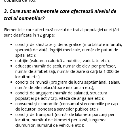
dobândă de 100.
3. Care sunt elementele care afectează nivelul de
trai al oamenilor?
Elementele care afectează nivelul de trai al populației unei țări
sunt clasificate în 12 grupe:
condiții de sănătate și demografice (mortalitate infantilă,
speranță de viață, îngrijiri medicale, număr de paturi de
spital etc.);
nutriție (valoarea calorică a nutriției, varietate etc.);
educație (număr de școli, număr de elevi per profesor,
număr de alfabetizați, număr de ziare și cărți la 1.000 de
locuitori etc.);
condiții de muncă (program de lucru săptămânal, salariu,
număr de zile nelucrătoare într-un an etc.);
condiții de angajare (număr de salariați, structura
populației pe activități, viteza de angajare etc.);
consumul și economiile (consumul și economiile pe cap
de locuitor, ponderea serviciilor publice etc.);
condiții de transport (număr de kilometri parcurși per
locuitor, numărul de kilometri per tonă, lungimea
drumurilor, numărul de vehicule etc.);