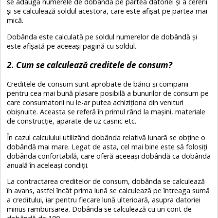
se adaugă numerele de dobândă pe partea datoriei și a cererii
și se calculează soldul acestora, care este afișat pe partea mai
mică.
Dobânda este calculată pe soldul numerelor de dobândă și
este afișată pe aceeași pagină cu soldul.
2. Cum se calculează creditele de consum?
Creditele de consum sunt aprobate de bănci și companii
pentru cea mai bună plasare posibilă a bunurilor de consum pe
care consumatorii nu le-ar putea achiziționa din venituri
obișnuite. Aceasta se referă în primul rând la mașini, materiale
de construcție, aparate de uz casnic etc.
În cazul calculului utilizând dobânda relativă lunară se obține o
dobândă mai mare. Legat de asta, cel mai bine este să folosiți
dobânda confortabilă, care oferă aceeași dobândă ca dobânda
anuală în aceleași condiții.
La contractarea creditelor de consum, dobânda se calculează
în avans, astfel încât prima lună se calculează pe întreaga sumă
a creditului, iar pentru fiecare lună ulterioară, asupra datoriei
minus rambursarea. Dobânda se calculează cu un cont de