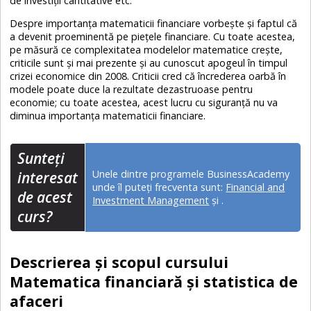
de investiții cantitative etc.
Despre importanța matematicii financiare vorbește și faptul că
a devenit proeminentă pe piețele financiare. Cu toate acestea,
pe măsură ce complexitatea modelelor matematice crește,
criticile sunt și mai prezente și au cunoscut apogeul în timpul
crizei economice din 2008. Criticii cred că încrederea oarbă în
modele poate duce la rezultate dezastruoase pentru
economie; cu toate acestea, acest lucru cu siguranță nu va
diminua importanța matematicii financiare.
Sunteţi
Unele dintre programele BusinessAcademy
interesat
unde îl puteți frecventa sunt:
Financial and
de acest
Investment Management
și
.
curs?
Descrierea și scopul cursului
Matematica financiară și statistica de
afaceri