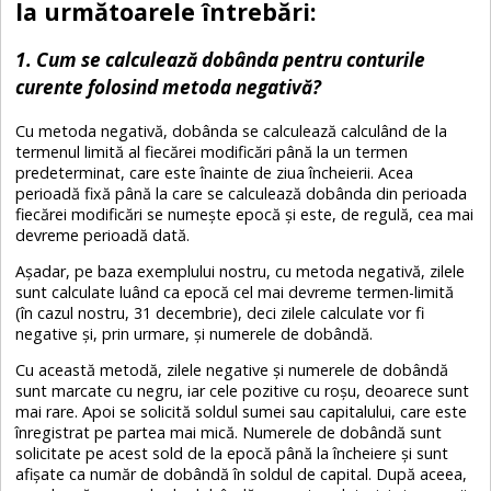
la următoarele întrebări:
1. Cum se calculează dobânda pentru conturile
curente folosind metoda negativă?
Cu metoda negativă, dobânda se calculează calculând de la
termenul limită al fiecărei modificări până la un termen
predeterminat, care este înainte de ziua încheierii. Acea
perioadă fixă ​​până la care se calculează dobânda din perioada
fiecărei modificări se numește epocă și este, de regulă, cea mai
devreme perioadă dată.
Așadar, pe baza exemplului nostru, cu metoda negativă, zilele
sunt calculate luând ca epocă cel mai devreme termen-limită
(în cazul nostru, 31 decembrie), deci zilele calculate vor fi
negative și, prin urmare, și numerele de dobândă.
Cu această metodă, zilele negative și numerele de dobândă
sunt marcate cu negru, iar cele pozitive cu roșu, deoarece sunt
mai rare. Apoi se solicită soldul sumei sau capitalului, care este
înregistrat pe partea mai mică. Numerele de dobândă sunt
solicitate pe acest sold de la epocă până la încheiere și sunt
afișate ca număr de dobândă în soldul de capital. După aceea,