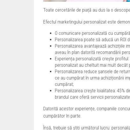
Toate cercetările de piață au dus la o descope
Efectul marketingului personalizat este demons
O comunicare personalizată cu cumpărătoru
Personalizarea poate să aducă un ROI de
Personalizarea avantajează achizițiile 
aveau în plan datorită recomandării per
Experiența personalizată crește profitul
personalizat au cheltuit mai mult decât p
Personalizarea reduce șansele de return
ce au cumpărat în urma achiziționării im
cumpărat;
Personalizarea crește loialitatea: 45% d
brandul care oferă servicii personalizate
Datorită acestor experiențe, companiile concur
cumpărător în parte.
Însă, trebuie să știți următorul lucru: personal