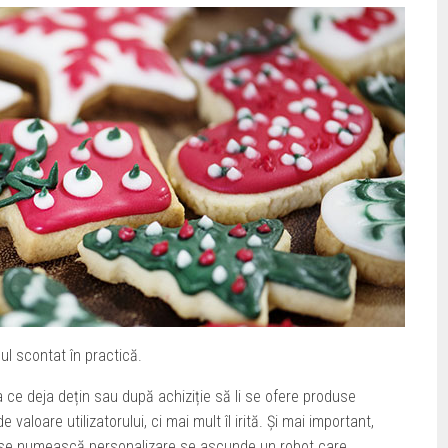
ul scontat în practică.
a ce deja dețin sau după achiziție să li se ofere produse
valoare utilizatorului, ci mai mult îl irită. Și mai important,
să se numească personalizare se ascunde un robot care