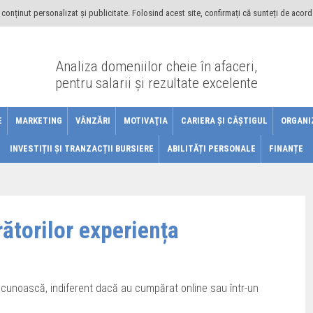
conținut personalizat și publicitate. Folosind acest site, confirmați că sunteți de acord
Analiza domeniilor cheie în afaceri,
pentru salarii şi rezultate excelente
E
MARKETING
VÂNZĂRI
MOTIVAŢIA
CARIERA ŞI CÂŞTIGUL
ORGANI
INVESTIȚII ȘI TRANZACȚII BURSIERE
ABILITĂȚI PERSONALE
FINANȚE
ătorilor experiența
ecunoască, indiferent dacă au cumpărat online sau într-un