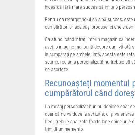
încearcă fără mare succes să imite o persoa
Pentru ca retargeting-ul să aibă succes, este 
cumpărătorilor aceleași produse, ci unele co
Ca atunci când intrați într-un magazin să înce
aveți o imagine mai bună despre cum vă stă sa
le cumpărați pe ambele. Iată, acesta este reta
scump, reclama personalizată nu trebuie să vă
se asorteze.
Recunoașteți momentul po
cumpărătorul când doreș
Un mesaj personalizat bun nu depinde doar de c
doar că nu va duce la achiziție, ci și va enerv
Deci, trebuie analizate foarte bine obiceiurile 
trimită un memento.