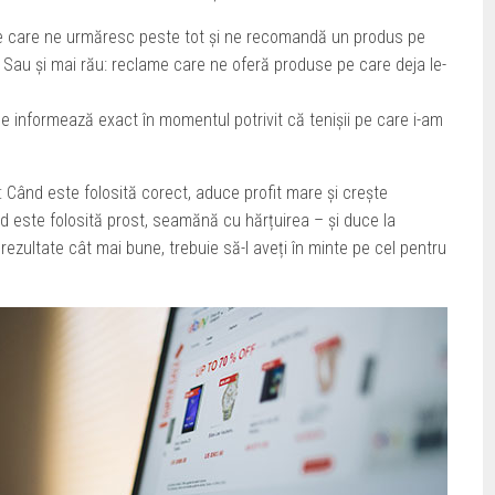
re care ne urmăresc peste tot și ne recomandă un produs pe
. Sau și mai rău: reclame care ne oferă produse pe care deja le-
ne informează exact în momentul potrivit că tenișii pe care i-am
: Când este folosită corect, aduce profit mare și crește
d este folosită prost, seamănă cu hărțuirea – și duce la
 rezultate cât mai bune, trebuie să-l aveți în minte pe cel pentru