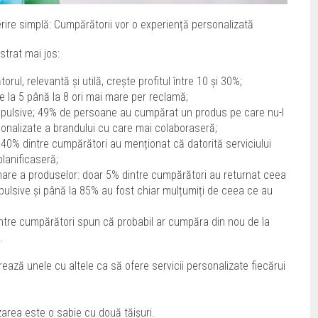
rire simplă: Cumpărătorii vor o experiență personalizată
trat mai jos:
l, relevantă și utilă, crește profitul între 10 și 30%;
 la 5 până la 8 ori mai mare per reclamă;
impulsive; 49% de persoane au cumpărat un produs pe care nu-l
sonalizate a brandului cu care mai colaboraseră;
: 40% dintre cumpărători au menționat că datorită serviciului
lanificaseră;
are a produselor: doar 5% dintre cumpărători au returnat ceea
pulsive și până la 85% au fost chiar mulțumiți de ceea ce au
intre cumpărători spun că probabil ar cumpăra din nou de la
.
ează unele cu altele ca să ofere servicii personalizate fiecărui
izarea este o sabie cu două tăișuri.