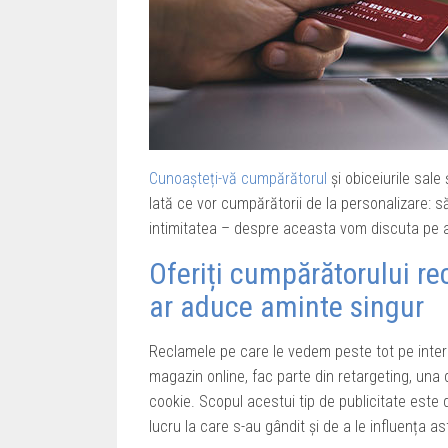
Cunoașteți-vă cumpărătorul
și obiceiurile sale 
Iată ce vor cumpărătorii de la personalizare: să
intimitatea – despre aceasta vom discuta pe 
Oferiți cumpărătorului re
ar aduce aminte singur
Reclamele pe care le vedem peste tot pe inter
magazin online, fac parte din retargeting, una 
cookie. Scopul acestui tip de publicitate est
lucru la care s-au gândit și de a le influența as