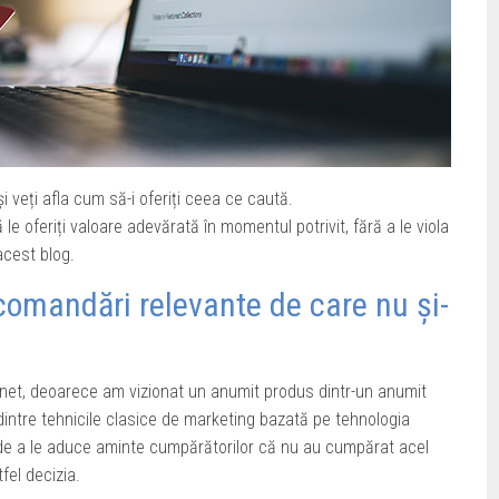
și veți afla cum să-i oferiți ceea ce caută.
 le oferiți valoare adevărată în momentul potrivit, fără a le viola
acest blog.
comandări relevante de care nu și-
net, deoarece am vizionat un anumit produs dintr-un anumit
dintre tehnicile clasice de marketing bazată pe tehnologia
e de a le aduce aminte cumpărătorilor că nu au cumpărat acel
tfel decizia.