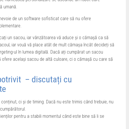
nă umană.
nevoie de un software sofisticat care să nu ofere
mplementare.
rcați un sacou, iar vânzătoarea vă aduce și o cămașă ca să
coul, iar vouă vă place atât de mult cămașa încât decideți să
rgeting-ul în lumea digitală. Dacă ați cumpărat un sacou
 ofere același sacou de altă culoare, ci o cămașă cu care să
trivit – discutați cu
te
onținut, ci și de timing. Dacă nu este trimis când trebuie, nu
a cumpărătorul.
clienților pentru a stabili momentul când este bine să li se