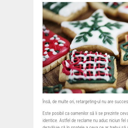
Însă, de multe ori, retargeting-ul nu are succes
Este posibil ca oamenilor să li se prezinte cev
identice. Astfel de reclame nu aduc niciun fel de 
dezvăluie că în spatele a ceva ce ar trebui 