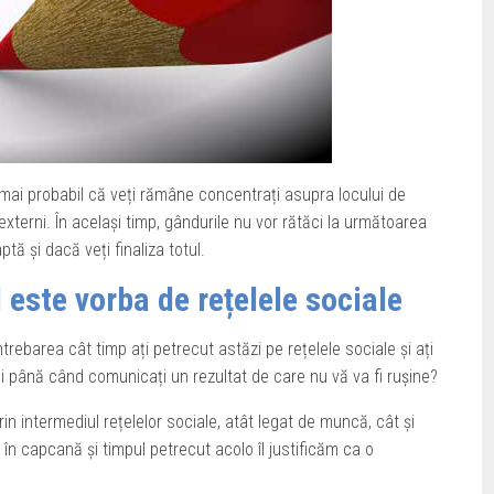
 mai probabil că veți rămâne concentrați asupra locului de
 externi. În același timp, gândurile nu vor rătăci la următoarea
tă și dacă veți finaliza totul.
d este vorba de rețelele sociale
ntrebarea cât timp ați petrecut astăzi pe rețelele sociale și ați
ei până când comunicați un rezultat de care nu vă va fi rușine?
prin intermediul rețelelor sociale, atât legat de muncă, cât și
 în capcană și timpul petrecut acolo îl justificăm ca o