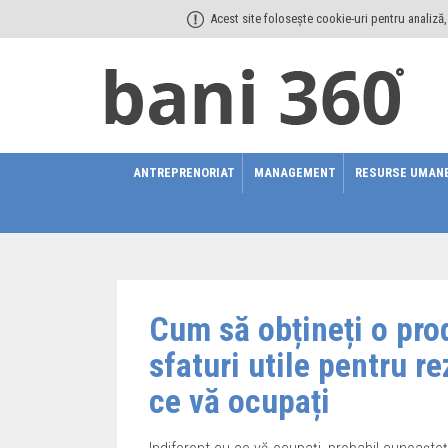
Acest site folosește cookie-uri pentru analiză, 
ANTREPRENORIAT
MANAGEMENT
RESURSE UMAN
Cum să obțineți o pro
sfaturi utile pentru r
ce vă ocupați