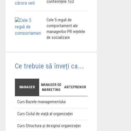
conferințele TED
Cele 5 reguli de
comportament ale
managerilor PR reţelele
de socializare
Ce trebuie să înveți ca...
MANAGER DE
MANAGER
ANTEPRENOR
MARKETING
Curs Bazele managementului
Curs Ciclul de viață al organizației
Curs Structura şi designul organizaţiei