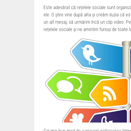
Este adevărat că rețelele sociale sunt organiza
ele. O știre vine după alta și creăm iluzia că
un alt mesaj, să urmărim încă un clip video. P
rețelele sociale și ne amintim furioși de toate l
Cel mai bun mod de a preveni petrecerea timpul