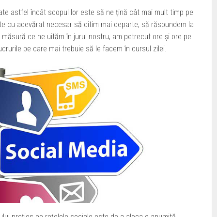
te astfel încât scopul lor este să ne țină cât mai mult timp pe
 este cu adevărat necesar să citim mai departe, să răspundem la
e măsură ce ne uităm în jurul nostru, am petrecut ore și ore pe
ucrurile pe care mai trebuie să le facem în cursul zilei.
ui prețios pe rețelele sociale este de a aloca o anumită