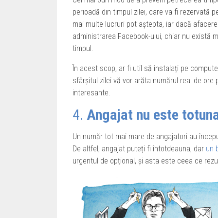
perioadă din timpul zilei, care va fi rezervată 
mai multe lucruri pot aștepta, iar dacă aface
administrarea Facebook-ului, chiar nu există mo
timpul.
În acest scop, ar fi util să instalați pe comput
sfârșitul zilei vă vor arăta numărul real de ore
interesante.
4.
Angajat nu este totuna
Un număr tot mai mare de angajatori au început 
De altfel, angajat puteți fi întotdeauna, dar
un 
urgentul de opțional, și asta este ceea ce rezul