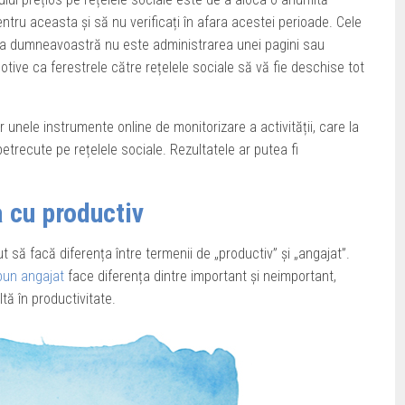
pentru aceasta și să nu verificați în afara acestei perioade. Cele
rea dumneavoastră nu este administrarea unei pagini sau
tive ca ferestrele către rețelele sociale să vă fie deschise tot
er unele instrumente online de monitorizare a activității, care la
 petrecute pe rețelele sociale. Rezultatele ar putea fi
 cu productiv
să facă diferența între termenii de „productiv” și „angajat”.
bun angajat
face diferența dintre important și neimportant,
tă în productivitate.