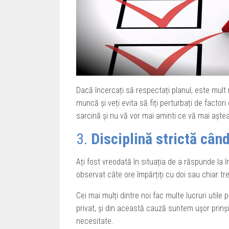
Dacă încercați să respectați planul, este mult
muncă și veți evita să fiți perturbați de factori
sarcină și nu vă vor mai aminti ce vă mai așteap
3.
Disciplină strictă cân
Ați fost vreodată în situația de a răspunde la î
observat câte ore împărțiți cu doi sau chiar tr
Cei mai mulți dintre noi fac multe lucruri utile 
privat, și din această cauză suntem ușor prinși
necesitate.