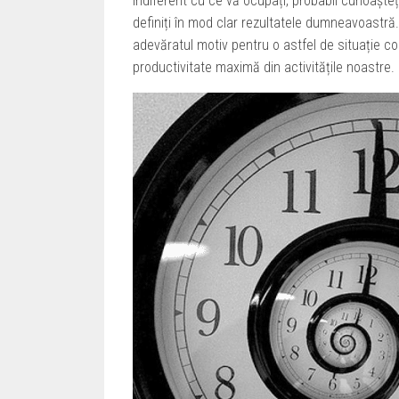
Indiferent cu ce vă ocupați, probabil cunoașteț
definiți în mod clar rezultatele dumneavoastră. M
adevăratul motiv pentru o astfel de situație c
productivitate maximă din activitățile noastre.