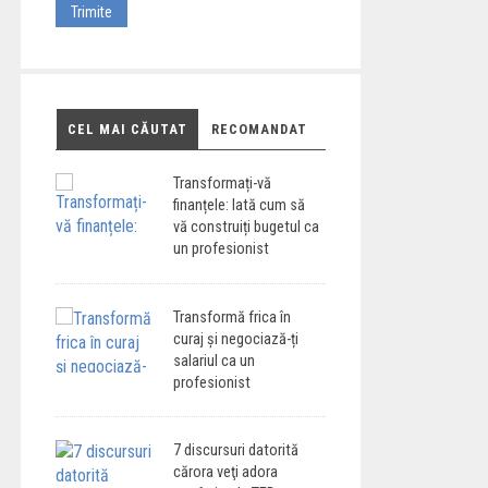
CEL MAI CĂUTAT
RECOMANDAT
Transformați-vă
finanțele: Iată cum să
vă construiți bugetul ca
un profesionist
Transformă frica în
curaj și negociază-ți
salariul ca un
profesionist
7 discursuri datorită
cărora veţi adora