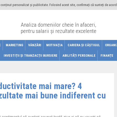
conținut personalizat și publicitate. Folosind acest site, confirmați că sunteți de acord
Analiza domeniilor cheie în afaceri,
pentru salarii şi rezultate excelente
E
MARKETING
VÂNZĂRI
MOTIVAŢIA
CARIERA ŞI CÂŞTIGUL
ORGANI
INVESTIȚII ȘI TRANZACȚII BURSIERE
ABILITĂȚI PERSONALE
FINANȚE
ductivitate mai mare? 4
ezultate mai bune indiferent cu