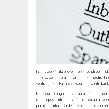
Este o adevărată provocare să reziști obiceiulu
tableta, computerul, smartphone-ul nostru. În 
verificați e-mail-ul și să răspundeți la întrebările
Dacă sunteți îngrijorat de faptul că acest luc
sfatul specialiștilor este să instalați un auto
primiți, cu informații despre perioadele zilei cân