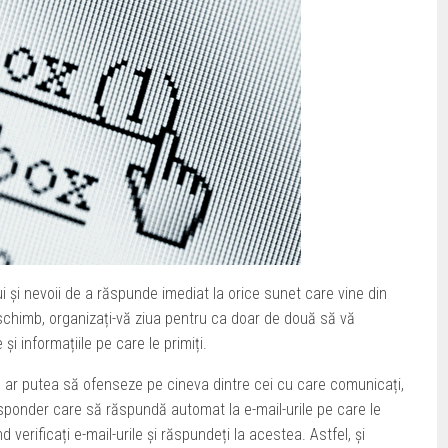
i și nevoii de a răspunde imediat la orice sunet care vine din
schimb, organizați-vă ziua pentru ca doar de două să vă
 și informațiile pe care le primiți.
ru ar putea să ofenseze pe cineva dintre cei cu care comunicați,
responder care să răspundă automat la e-mail-urile pe care le
d verificați e-mail-urile și răspundeți la acestea. Astfel, și