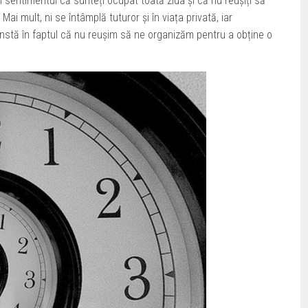
i sentimentul că sunteți ocupat toată ziua și că nu reușiți să
ai mult, ni se întâmplă tuturor și în viața privată, iar
onstă în faptul că nu reușim să ne organizăm pentru a obține o