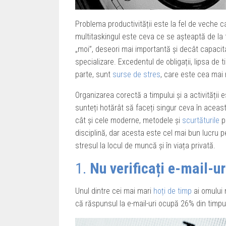
Problema productivității este la fel de veche c
multitaskingul este ceva ce se așteaptă de la t
„moi”, deseori mai importantă și decât capacit
specializare. Excedentul de obligații, lipsa de 
parte, sunt
surse de stres
, care este cea mai
Organizarea corectă a timpului și a activității 
sunteți hotărât să faceți singur ceva în această
cât și cele moderne, metodele și
scurtăturile
pe
disciplină, dar acesta este cel mai bun lucru 
stresul la locul de muncă și în viața privată.
1.
Nu verificați e-mail-u
Unul dintre cei mai mari
hoți de timp
ai omului 
că răspunsul la e-mail-uri ocupă 26% din timpul 