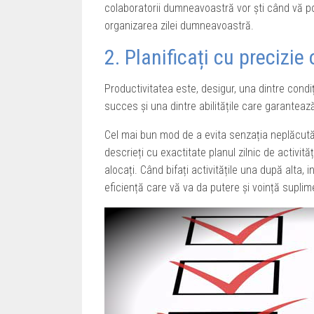
colaboratorii dumneavoastră vor ști când vă p
organizarea zilei dumneavoastră.
2. Planificați cu precizie
Productivitatea este, desigur, una dintre condiț
succes și una dintre abilitățile care garanteaz
Cel mai bun mod de a evita senzația neplăcută d
descrieți cu exactitate planul zilnic de activită
alocați. Când bifați activitățile una după alta,
eficiență care vă va da putere și voință suplim