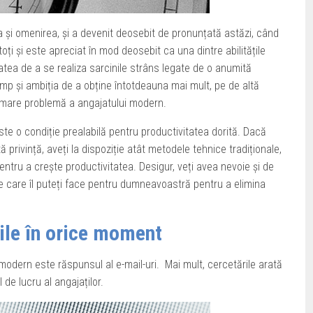
a și omenirea, și a devenit deosebit de pronunțată astăzi, când
oți și este apreciat în mod deosebit ca una dintre abilitățile
atea de a se realiza sarcinile strâns legate de o anumită
timp și ambiția de a obține întotdeauna mai mult, pe de altă
 mare problemă a angajatului modern.
este o condiție prealabilă pentru productivitatea dorită.
Dacă
 privință, aveți la dispoziție atât metodele tehnice tradiționale,
ntru a crește productivitatea.
Desigur, veți avea nevoie și de
pe care îl puteți face pentru dumneavoastră pentru a elimina
rile în orice moment
modern este răspunsul al e-mail-uri. Mai mult, cercetările arată
de lucru al angajaților.