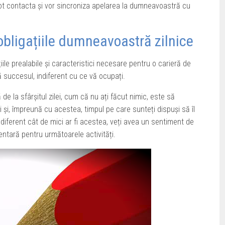
ot contacta și vor sincroniza apelarea la dumneavoastră cu
 obligațiile dumneavoastră zilnice
iile prealabile și caracteristici necesare pentru o carieră de
ă succesul, indiferent cu ce vă ocupați.
e la sfârșitul zilei, cum că nu ați făcut nimic, este să
ți și, împreună cu acestea, timpul pe care sunteți dispuși să îl
 indiferent cât de mici ar fi acestea, veți avea un sentiment de
entară pentru următoarele activități.