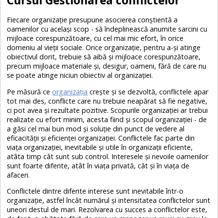
Fiecare organizație presupune asocierea conștientă a
oamenilor cu același scop - să îndeplinească anumite sarcini cu
mijloace corespunzătoare, cu cel mai mic efort, în orice
domeniu al vieții sociale. Orice organizație, pentru a-și atinge
obiectivul dorit, trebuie să aibă și mijloace corespunzătoare,
precum mijloace materiale și, desigur, oameni, fără de care nu
se poate atinge niciun obiectiv al organizației.
Pe măsură ce
organizația
crește și se dezvoltă, conflictele apar
tot mai des, conflicte care nu trebuie neapărat să fie negative,
ci pot avea și rezultate pozitive. Scopurile organizației ar trebui
realizate cu efort minim, acesta fiind și scopul organizației - de
a găsi cel mai bun mod și soluție din punct de vedere al
eficacității și eficienței organizației. Conflictele fac parte din
viața organizației, inevitabile și utile în organizații eficiente,
atâta timp cât sunt sub control. Interesele și nevoile oamenilor
sunt foarte diferite, atât în viața privată, cât și în viața de
afaceri.
Conflictele dintre diferite interese sunt inevitabile într-o
organizație, astfel încât numărul și intensitatea conflictelor sunt
uneori destul de mari. Rezolvarea cu succes a conflictelor este,