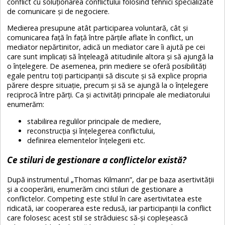
conflict cu soluționarea conflictului folosind tehnici specializate
de comunicare și de negociere.
Medierea presupune atât participarea voluntară, cât și
comunicarea față în față între părțile aflate în conflict, un
mediator nepărtinitor, adică un mediator care îi ajută pe cei
care sunt implicați să înțeleagă atitudinile altora și să ajungă la
o înțelegere. De asemenea, prin mediere se oferă posibilități
egale pentru toți participanții să discute și să explice propria
părere despre situație, precum și să se ajungă la o înțelegere
reciprocă între părți. Ca și activități principale ale mediatorului
enumerăm:
stabilirea regulilor principale de mediere,
reconstrucția și înțelegerea conflictului,
definirea elementelor înțelegerii etc.
Ce stiluri de gestionare a conflictelor există?
După instrumentul „Thomas Kilmann”, dar pe baza asertivității
și a cooperării, enumerăm cinci stiluri de gestionare a
conflictelor. Competing este stilul în care asertivitatea este
ridicată, iar cooperarea este redusă, iar participanții la conflict
care folosesc acest stil se străduiesc să-și copleșească