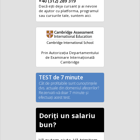
+40 (312) 289 319
Dacă ești deja cursant și ai nevoie
de ajutor cu platforma, programul
sau cursurile tale, suntem aici.
Prin Autorizația Departamentului
de Examinare Internațională
Cambridge
TEST de 7 minute
Cât de profitabile sunt cunoştinţele
dvs. actuale din domeniul afecerilor?
Rezervati-vă doar 7 minute şi
efectuaţi acest test.
Doriți un salariu
bun?