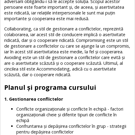
adversarii obligându-i să le accepte soluția. Scopul acestor
persoane este foarte important și, de aceea, și asertivitatea
este ridicată, iar relațiile interpersonale le sunt mai puțin
importante și cooperarea este mai redusă.
Collaborating, ca stil de gestionare a conflictelor, reprezintă
colaborarea, iar acest stil de conducere implică o asertivitate
ridicată, dar și o cooperare ridicată. Compromising este un stil
de gestionare a conflictelor cu care se ajunge la un compromis,
iar în acest stil asertivitatea este medie, la fel și cooperarea.
Avoiding este un stil de gestionare a conflictelor care evită și
are o asertivitate scăzută și o cooperare scăzută. Ultimul, al
cincilea stil este Accommodating, adică cu o asertivitate
scăzută, dar o cooperare ridicată.
Planul și programa cursului
1. Gestionarea conflictelor
Conflicte organizaționale și conflicte în echipă - factori
organizaționali cheie și diferite tipuri de conflicte în
echipă
Confruntarea și depășirea conflictelor în grup - strategii
pentru depășirea conflictelor