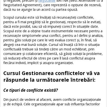
și negative, precum și
negocierile
BATNA (Best Alternative to a
Negotiated Agreement), care reprezintă o opțiune de rezervă,
dacă nu se ajunge la un acord cu partea opusă.
Scopul cursului este să învățați să recunoașteți conflictele,
pentru a fi mai pregătiți să le gestionați, respectiv să le evitați,
dacă este posibil, sau să vă impuneți corect în situațiile date.
Scopul este de a obține toate instrumentele necesare pentru a
recunoaște simptomele unui conflict, pentru a-l defini și analiza,
pentru găsi soluții pe care le veți evalua corect și, în final, să
alegeți cea mai bună soluție. Cursul vă învață că într-o situația
conflictuală trebuie să tindeți către un mod echilibrat, prin
comunicare și colaborare eficientă, să găsiți soluții la probleme,
să reduceți efectul de stres pe care îl lasă conflictul asupra
fiecărui individ, implicit și asupra organizației.
Cursul Gestionarea conflictelor vă va
răspunde la următoarele întrebări:
Ce tipuri de conflicte există?
Din punct de vedere al afacerii, avem conflicte organizaționale
și de echipă. Cele organizaționale apar sub influența factorilor