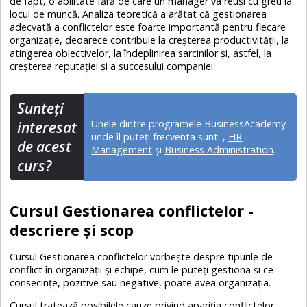
de fapt, o abilitate fără de care un manager va reuși cu greu la
locul de muncă. Analiza teoretică a arătat că gestionarea
adecvată a conflictelor este foarte importantă pentru fiecare
organizație, deoarece contribuie la creșterea productivității, la
atingerea obiectivelor, la îndeplinirea sarcinilor și, astfel, la
creșterea reputației și a succesului companiei.
Sunteţi
Unele dintre programele BusinessAcademy
interesat
unde îl puteți frecventa sunt:
,
HR
de acest
Management
și
Business Administration
.
curs?
Cursul Gestionarea conflictelor -
descriere și scop
Cursul Gestionarea conflictelor vorbește despre tipurile de
conflict în organizații și echipe, cum le puteți gestiona și ce
consecințe, pozitive sau negative, poate avea organizația.
Cursul tratează posibilele cauze privind apariția conflictelor,