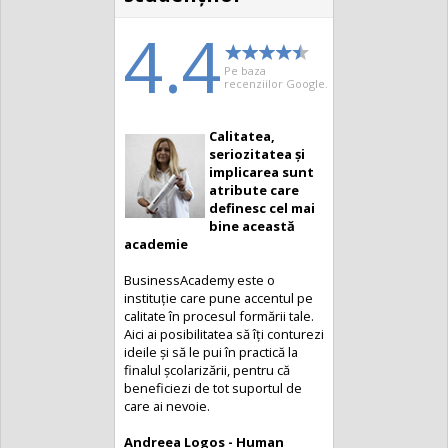
4.4
Pe baza
recenziilor Google.
Calitatea,
seriozitatea și
implicarea sunt
atribute care
definesc cel mai
bine această
academie
BusinessAcademy este o
instituție care pune accentul pe
calitate în procesul formării tale.
Aici ai posibilitatea să îți conturezi
ideile și să le pui în practică la
finalul școlarizării, pentru că
beneficiezi de tot suportul de
care ai nevoie.
Andreea Logos - Human