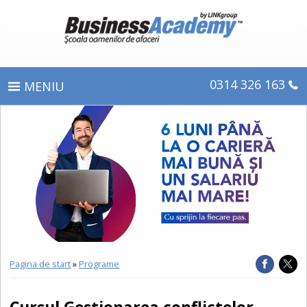
0314 326 163
PROGRAME
ÎNSCRIERE
CE OBŢINEŢI
E-LEARNING
DIPLOME ŞI CERTIFICATE
Pagina de start
»
Programe
DESPRE BUSINESS ACADEMY
Cursul Gestionarea conflictelor