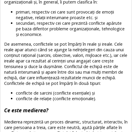
organizaționali și, în general, îi putem clasifica în:
primari, respectiv cei care sunt provocați de emoții
negative, relații interumane proaste etc. și
secundari, respectiv cei care prezintă conflicte apărute
pe baza diferitor probleme organizaționale, tehnologice
și economice.
De asemenea, conflictele se pot împărți în reale și ireale. Cele
reale apar atunci când se ajunge la neînțelegeri din cauza unui
conținut rațional (sarcini, obiective, valori, mijloace etc.), iar cele
ireale apar ca rezultat al cerinței unui angajat care crește
tensiunea și duce la dușmănie. Conflictul de echipă este de
natură interumană și apare între doi sau mai mulți membri de
echipă, dar care influențează rezultatele muncii de echipă.
Conflictele de echipă se pot împărți în două tipuri:
conflicte de sarcini (conflicte esențiale) și
conflicte de relație (conflicte emoționale).
Ce este medierea?
Medierea reprezintă un proces dinamic, structurat, interactiv, în
care persoana a treia, care este neutră, ajută părțile aflate în