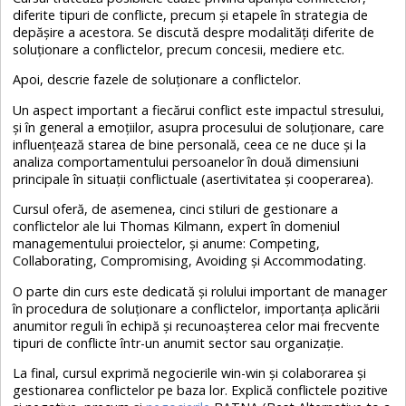
diferite tipuri de conflicte, precum și etapele în strategia de
depășire a acestora. Se discută despre modalități diferite de
soluționare a conflictelor, precum concesii, mediere etc.
Apoi, descrie fazele de soluționare a conflictelor.
Un aspect important a fiecărui conflict este impactul stresului,
și în general a emoțiilor, asupra procesului de soluționare, care
influențează starea de bine personală, ceea ce ne duce și la
analiza comportamentului persoanelor în două dimensiuni
principale în situații conflictuale (asertivitatea și cooperarea).
Cursul oferă, de asemenea, cinci stiluri de gestionare a
conflictelor ale lui Thomas Kilmann, expert în domeniul
managementului proiectelor, și anume: Competing,
Collaborating, Compromising, Avoiding și Accommodating.
O parte din curs este dedicată și rolului important de manager
în procedura de soluționare a conflictelor, importanța aplicării
anumitor reguli în echipă și recunoașterea celor mai frecvente
tipuri de conflicte într-un anumit sector sau organizație.
La final, cursul exprimă negocierile win-win și colaborarea și
gestionarea conflictelor pe baza lor. Explică conflictele pozitive