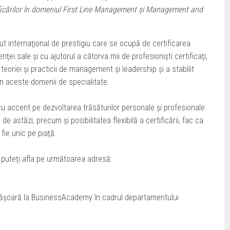
lificărilor în domeniul First Line Management şi Management and
t internaţional de prestigiu care se ocupă de certificarea
ţei sale şi cu ajutorul a câtorva mii de profesionişti certificaţi,
teoriei şi practicii de management şi leadership şi a stabilit
în aceste domenii de specialitate.
cu accent pe dezvoltarea trăsăturilor personale şi profesionale
astăzi, precum şi posibilitatea flexibilă a certificării, fac ca
ie unic pe piaţă.
 puteţi afla pe următoarea adresă:
făşoară la BusinessAcademy în cadrul departamentului