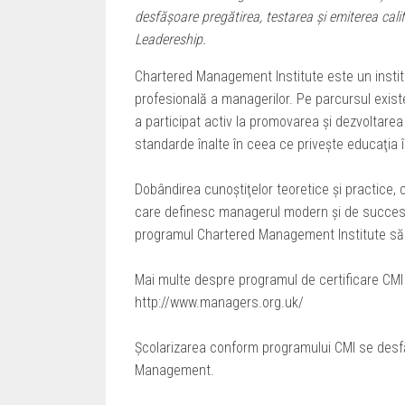
desfăşoare pregătirea, testarea şi emiterea ca
Leadereship.
Chartered Management Institute este un institu
profesională a managerilor. Pe parcursul existen
a participat activ la promovarea şi dezvoltarea 
standarde înalte în ceea ce priveşte educaţia 
Dobândirea cunoştiţelor teoretice şi practice, 
care definesc managerul modern şi de succes de 
programul Chartered Management Institute să f
Mai multe despre programul de certificare CMI
http://www.managers.org.uk/
Şcolarizarea conform programului CMI se des
Management.