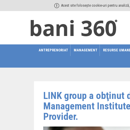
Acest site folosește cookie-uri pentru analiză, 
ANTREPRENORIAT
MANAGEMENT
RESURSE UMAN
LINK group a obţinut 
Management Institute
Provider.