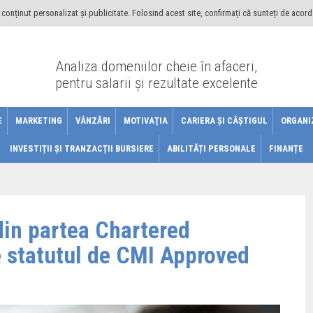
conținut personalizat și publicitate. Folosind acest site, confirmați că sunteți de acord
Analiza domeniilor cheie în afaceri,
pentru salarii şi rezultate excelente
E
MARKETING
VÂNZĂRI
MOTIVAŢIA
CARIERA ŞI CÂŞTIGUL
ORGANI
INVESTIȚII ȘI TRANZACȚII BURSIERE
ABILITĂȚI PERSONALE
FINANȚE
din partea Chartered
 statutul de CMI Approved