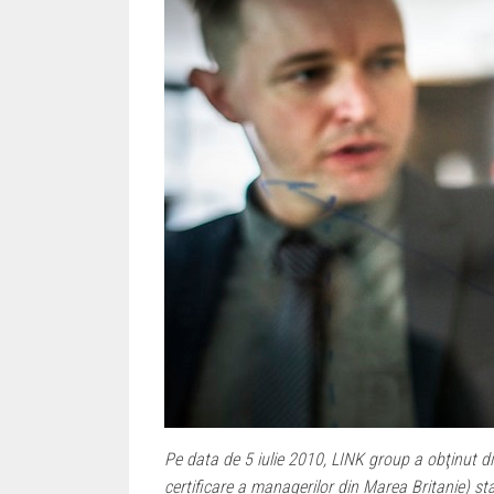
Pe data de 5 iulie 2010, LINK group a obţinut d
certificare a managerilor din Marea Britanie) st