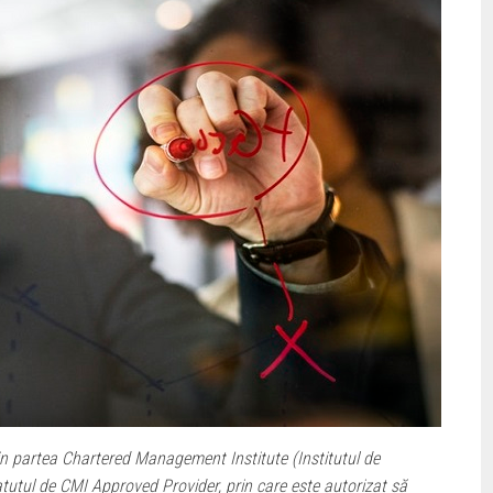
in partea Chartered Management Institute (Institutul de
atutul de CMI Approved Provider, prin care este autorizat să