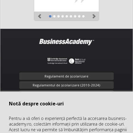
Previous
Next
Regulament de şcolarizare
Regulamentul de școlarizare (2010-2024)
Toate drepturile rezervate
Notă despre cookie-uri
Notă despre cookie-uri
Confidenţialitate
Pentru a vă oferi o experiență perfectă la accesarea business-
Pentru a vă oferi o experiență perfectă la accesarea business-
office@business-academy.ro
academy.ro, colectăm informații prin utilizarea de cookie-uri.
academy.ro, colectăm informații prin utilizarea de cookie-uri.
+40 (312) 289 318
Acest lucru ne va permite să îmbunătățim performanța paginii
Acest lucru ne va permite să îmbunătățim performanța paginii