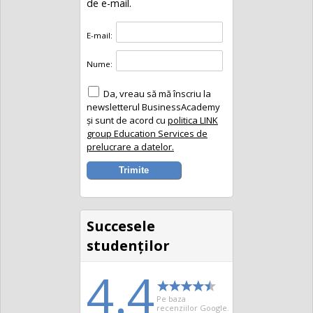
de e-mail.
E-mail:
Nume:
Da, vreau să mă înscriu la
newsletterul BusinessAcademy
și sunt de acord cu
politica LINK
group Education Services de
prelucrare a datelor.
Succesele
studenţilor
4.4
Pe baza
recenziilor Google.