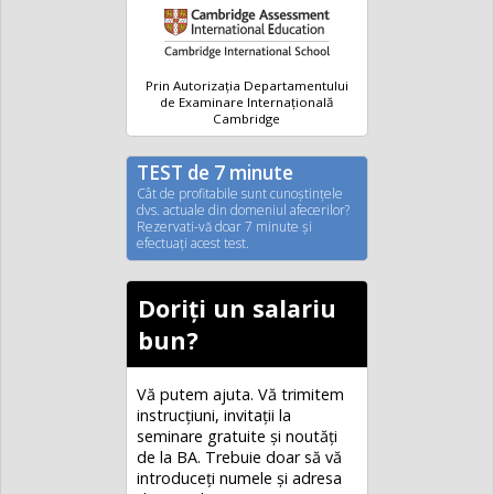
Prin Autorizația Departamentului
de Examinare Internațională
Cambridge
TEST de 7 minute
Cât de profitabile sunt cunoştinţele
dvs. actuale din domeniul afecerilor?
Rezervati-vă doar 7 minute şi
efectuaţi acest test.
Doriți un salariu
bun?
Vă putem ajuta. Vă trimitem
instrucțiuni, invitaţii la
seminare gratuite şi noutăţi
de la BA. Trebuie doar să vă
introduceţi numele și adresa