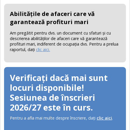
Abilităţile de afaceri care vă
garantează profituri mari
Am pregătit pentru dvs. un document cu sfaturi şi cu
descrierea abilităţilor de afaceri care vă garantează
profituri mari, indiferent de ocupaţia dvs. Pentru a prelua
raportul, daţi
clic aici.
Verificați dacă mai sunt
locuri disponibile!
Sesiunea de înscrieri
2026/27 este în curs.
Pentru a afla mai multe despre înscriere, daţi
clic aici
.