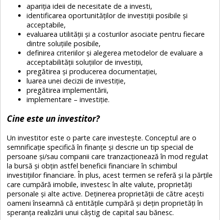
apariția ideii de necesitate de a investi,
identificarea oportunităților de investiții posibile și
acceptabile,
evaluarea utilității și a costurilor asociate pentru fiecare
dintre soluțiile posibile,
definirea criteriilor și alegerea metodelor de evaluare a
acceptabilității soluțiilor de investiții,
pregătirea și producerea documentației,
luarea unei decizii de investiție,
pregătirea implementării,
implementare – investiție.
Cine este un investitor?
Un investitor este o parte care investește. Conceptul are o
semnificație specifică în finanțe și descrie un tip special de
persoane și/sau companii care tranzacționează în mod regulat
la bursă și obțin astfel beneficii financiare în schimbul
investițiilor financiare. În plus, acest termen se referă și la părțile
care cumpără imobile, investesc în alte valute, proprietăți
personale și alte active. Deținerea proprietății de către acești
oameni înseamnă că entitățile cumpără și dețin proprietăți în
speranța realizării unui câștig de capital sau bănesc.