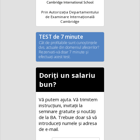
Prin Autorizația Departamentului
de Examinare Internațională
Cambridge
TEST de 7 minute
Cât de profitabile sunt cunoştinţele
dvs. actuale din domeniul afecerilor?
Rezervati-vă doar 7 minute şi
efectuaţi acest test.
Doriți un salariu
bun?
Vă putem ajuta. Vă trimitem
instrucțiuni, invitaţii la
seminare gratuite şi noutăţi
de la BA. Trebuie doar să vă
introduceţi numele și adresa
de e-mail.