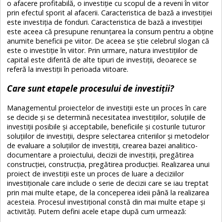
o afacere profitabilă, o investiție cu scopul de a reveni în viitor
prin efectul sporit al afacerii. Caracteristica de bază a investiției
este investiția de fonduri. Caracteristica de bază a investiției
este aceea că presupune renunțarea la consum pentru a obține
anumite beneficii pe viitor. De aceea se știe celebrul slogan că
este o investiție în viitor. Prin urmare, natura investițiilor de
capital este diferită de alte tipuri de investiții, deoarece se
referă la investiții în perioada viitoare.
Care sunt etapele procesului de investiții?
Managementul proiectelor de investiții este un proces în care
se decide și se determină necesitatea investițiilor, soluțiile de
investiții posibile și acceptabile, beneficiile și costurile tuturor
soluțiilor de investiții, despre selectarea criteriilor și metodelor
de evaluare a soluțiilor de investiții, crearea bazei analitico-
documentare a proiectului, decizii de investiții, pregătirea
construcției, construcția, pregătirea producției. Realizarea unui
proiect de investiții este un proces de luare a deciziilor
investiționale care include o serie de decizii care se iau treptat
prin mai multe etape, de la conceperea ideii până la realizarea
acesteia. Procesul investițional constă din mai multe etape și
activități. Putem defini acele etape după cum urmează: