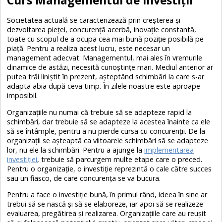
Societatea actuală se caracterizează prin creșterea și
dezvoltarea pieței, concurență acerbă, inovație constantă,
toate cu scopul de a ocupa cea mai bună poziție posibilă pe
piață. Pentru a realiza acest lucru, este necesar un
management adecvat. Managementul, mai ales în vremurile
dinamice de astăzi, necesită cunoștințe mari. Mediul anterior ar
putea trăi liniștit în prezent, așteptând schimbări la care s-ar
adapta abia după ceva timp. În zilele noastre este aproape
imposibil.
Organizațiile nu numai că trebuie să se adapteze rapid la
schimbări, dar trebuie să se adapteze la acestea înainte ca ele
să se întâmple, pentru a nu pierde cursa cu concurenții. De la
organizații se așteaptă ca viitoarele schimbări să se adapteze
lor, nu ele la schimbări. Pentru a ajunge la
implementarea
investiției
, trebuie să parcurgem multe etape care o preced.
Pentru o organizație, o investiție reprezintă o cale către succes
sau un fiasco, de care concurența se va bucura.
Pentru a face o investiție bună, în primul rând, ideea în sine ar
trebui să se nască și să se elaboreze, iar apoi să se realizeze
evaluarea, pregătirea și realizarea. Organizațiile care au reușit