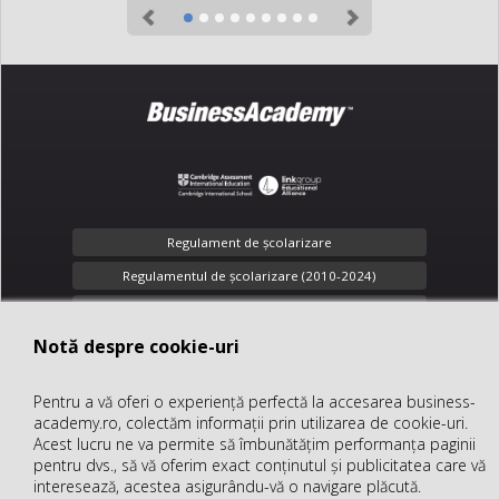
Previous
Next
Regulament de şcolarizare
Regulamentul de școlarizare (2010-2024)
Toate drepturile rezervate
Notă despre cookie-uri
Notă despre cookie-uri
Confidenţialitate
Pentru a vă oferi o experiență perfectă la accesarea business-
Pentru a vă oferi o experiență perfectă la accesarea business-
office@business-academy.ro
academy.ro, colectăm informații prin utilizarea de cookie-uri.
academy.ro, colectăm informații prin utilizarea de cookie-uri.
+40 (312) 289 318
Acest lucru ne va permite să îmbunătățim performanța paginii
Acest lucru ne va permite să îmbunătățim performanța paginii
pentru dvs., să vă oferim exact conținutul și publicitatea care vă
pentru dvs., să vă oferim exact conținutul și publicitatea care vă
interesează, acestea asigurându-vă o navigare plăcută.
interesează, acestea asigurându-vă o navigare plăcută.