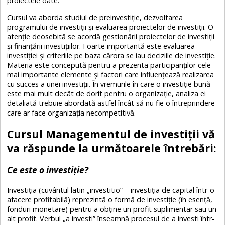
proiectele date.
Cursul va aborda studiul de preinvestiție, dezvoltarea
programului de investiții și evaluarea proiectelor de investiții. O
atenție deosebită se acordă gestionării proiectelor de investiții
și finanțării investițiilor. Foarte importantă este evaluarea
investiției și criteriile pe baza cărora se iau deciziile de investiție.
Materia este concepută pentru a prezenta participanților cele
mai importante elemente și factori care influențează realizarea
cu succes a unei investiții. În vremurile în care o investiție bună
este mai mult decât de dorit pentru o organizație, analiza ei
detaliată trebuie abordată astfel încât să nu fie o întreprindere
care ar face organizația necompetitivă.
Cursul Managementul de investiții vă
va răspunde la următoarele întrebări:
Ce este o investiție?
Investiția (cuvântul latin „investitio” – investiția de capital într-o
afacere profitabilă) reprezintă o formă de investiție (în esență,
fonduri monetare) pentru a obține un profit suplimentar sau un
alt profit. Verbul „a investi” înseamnă procesul de a investi într-