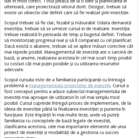
dat în mod corect. Totul pleacă de la o idee și planificarea ei
ulterioară, care proiectează viitorul dorit. Desigur, trebuie să
existe un obiectiv clar definit care să fie realizat prin investiție.
Scopul trebuie să fie clar, fezabil și măsurabil. Odata demarată
investiția, trebuie să se urmeze cursul ei de realizare. Investiția
trebuie realizată în perioada de timp și bugetul definit. Trebuie
să monitorizați progresul real și să îl comparați cu cel planificat.
Dacă există o abatere, trebuie să se aplice măsuri corective cât
mai repede posibil. Managementul de investiții are o sarcină de
bază, și anume, realizarea acesteia în cel mai scurt timp posibil
cu costuri cât mai puțin posibile și cu utilizarea resurselor
adecvate.
Scopul cursului este de a familiariza participanții cu întreaga
problemă a
managementului proiectelor de investiții
. Cursul a
fost conceput pentru a aduce subiectul managementului de
investiții mai aproape de utilizatori în cel mai simplu mod
posibil. Cursul cuprinde întregul proces de implementare, de la
ideea de investiție până la finalizarea investiției și punerea în
funcțiune. Este împărțit în mai multe lecții, unde vă puteți
familiariza cu conceptele de bază legate de investiții,
clasificarea acestora, cele mai importante elemente ale unui
proiect de investiții și modalități de a gestiona cu succes