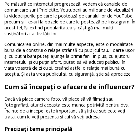
Pe măsură ce internetul progresează, vedem că canalele de
comunicare sunt împletite. Youtuberii au milioane de vizualizări
la videoclipurile pe care le postează pe canalul lor de YouTube,
precum și like-uri la pozele pe care le postează pe Instagram. În
acest fel, își extind popularitatea și câștigă mai mulți
susținători ai activității lor.
Comunicarea online, din mai multe aspecte, este o modalitate
bună de a construi o relație strânsă cu publicul tău. Foarte ușor
și cu puțini bani puteți ajunge la primii fani. În plus, cu ajutorul
internetului și cu puțin efort, puteți să vă aduceți publicul în
viața voastră de zi cu zi, creând astfel o relație mai bună cu
aceștia. Și asta vrea publicul și, cu siguranță, știe să aprecieze.
Cum să începeți o afacere de influencer?
Dacă vă place camera foto, vă place să vă filmați sau
fotografiați, atunci aceasta este munca potrivită pentru dvs.
Înainte de a începe, este important să știți ce subiecte veți
trata, cum le veți prezenta și cui vă veți adresa.
Precizați tema principală