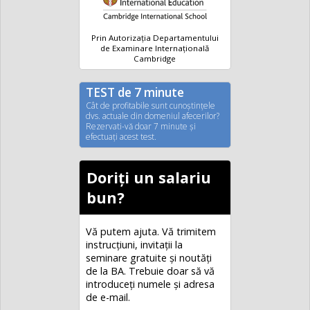
Prin Autorizația Departamentului
de Examinare Internațională
Cambridge
TEST de 7 minute
Cât de profitabile sunt cunoştinţele
dvs. actuale din domeniul afecerilor?
Rezervati-vă doar 7 minute şi
efectuaţi acest test.
Doriți un salariu
bun?
Vă putem ajuta. Vă trimitem
instrucțiuni, invitaţii la
seminare gratuite şi noutăţi
de la BA. Trebuie doar să vă
introduceţi numele și adresa
de e-mail.