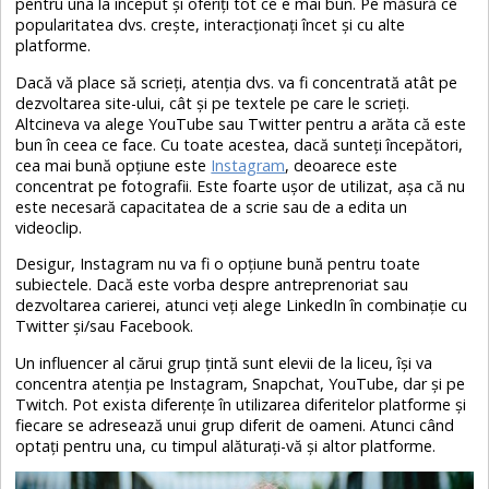
pentru una la început și oferiți tot ce e mai bun. Pe măsură ce
popularitatea dvs. crește, interacționați încet și cu alte
platforme.
Dacă vă place să scrieți, atenția dvs. va fi concentrată atât pe
dezvoltarea site-ului, cât și pe textele pe care le scrieți.
Altcineva va alege YouTube sau Twitter pentru a arăta că este
bun în ceea ce face. Cu toate acestea, dacă sunteți începători,
cea mai bună opțiune este
Instagram
, deoarece este
concentrat pe fotografii. Este foarte ușor de utilizat, așa că nu
este necesară capacitatea de a scrie sau de a edita un
videoclip.
Desigur, Instagram nu va fi o opțiune bună pentru toate
subiectele. Dacă este vorba despre antreprenoriat sau
dezvoltarea carierei, atunci veți alege LinkedIn în combinație cu
Twitter și/sau Facebook.
Un influencer al cărui grup țintă sunt elevii de la liceu, își va
concentra atenția pe Instagram, Snapchat, YouTube, dar și pe
Twitch. Pot exista diferențe în utilizarea diferitelor platforme și
fiecare se adresează unui grup diferit de oameni. Atunci când
optați pentru una, cu timpul alăturați-vă și altor platforme.