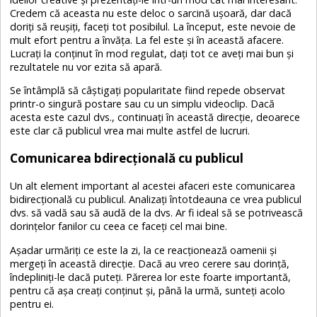
Credem că aceasta nu este deloc o sarcină ușoară, dar dacă
doriți să reușiți, faceți tot posibilul. La început, este nevoie de
mult efort pentru a învăța. La fel este și în această afacere.
Lucrați la conținut în mod regulat, dați tot ce aveți mai bun și
rezultatele nu vor ezita să apară.
Se întâmplă să câștigați popularitate fiind repede observat
printr-o singură postare sau cu un simplu videoclip. Dacă
acesta este cazul dvs., continuați în această direcție, deoarece
este clar că publicul vrea mai multe astfel de lucruri.
Comunicarea bdirecțională cu publicul
Un alt element important al acestei afaceri este comunicarea
bidirecțională cu publicul. Analizați întotdeauna ce vrea publicul
dvs. să vadă sau să audă de la dvs. Ar fi ideal să se potrivească
dorințelor fanilor cu ceea ce faceți cel mai bine.
Așadar urmăriți ce este la zi, la ce reacționează oamenii și
mergeți în această direcție. Dacă au vreo cerere sau dorință,
îndepliniți-le dacă puteți. Părerea lor este foarte importantă,
pentru că așa creați conținut și, până la urmă, sunteți acolo
pentru ei.