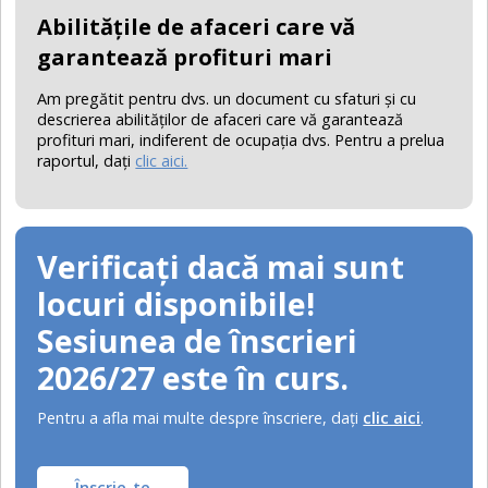
Abilităţile de afaceri care vă
garantează profituri mari
Am pregătit pentru dvs. un document cu sfaturi şi cu
descrierea abilităţilor de afaceri care vă garantează
profituri mari, indiferent de ocupaţia dvs. Pentru a prelua
raportul, daţi
clic aici.
Verificați dacă mai sunt
locuri disponibile!
Sesiunea de înscrieri
2026/27 este în curs.
Pentru a afla mai multe despre înscriere, daţi
clic aici
.
Înscrie-te