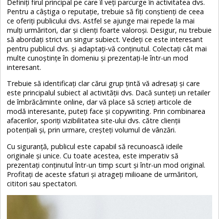
Definiți firul principal pe care îl veți parcurge în activitatea dvs.
Pentru a câștiga o reputație, trebuie să fiți conștienți de ceea
ce oferiți publicului dvs. Astfel se ajunge mai repede la mai
mulți urmăritori, dar și clienți foarte valoroși. Desigur, nu trebuie
să abordați strict un singur subiect. Vedeți ce este interesant
pentru publicul dvs. și adaptați-vă conținutul. Colectați cât mai
multe cunoștințe în domeniu și prezentați-le într-un mod
interesant.
Trebuie să identificați clar cărui grup țintă vă adresați și care
este principalul subiect al activității dvs. Dacă sunteți un retailer
de îmbrăcăminte online, dar vă place să scrieți articole de
modă interesante, puteți face și copywriting. Prin combinarea
afacerilor, sporiți vizibilitatea site-ului dvs. către clienții
potențiali și, prin urmare, creșteți volumul de vânzări.
Cu siguranță, publicul este capabil să recunoască ideile
originale și unice. Cu toate acestea, este imperativ să
prezentați conținutul într-un timp scurt și într-un mod original.
Profitați de aceste sfaturi și atrageți milioane de urmăritori,
cititori sau spectatori.