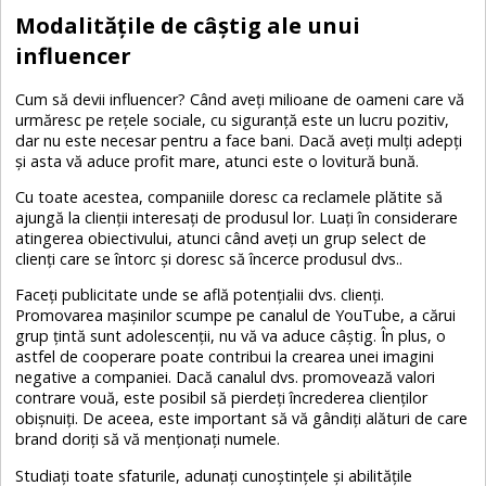
Modalitățile de câștig ale unui
influencer
Cum să devii influencer? Când aveți milioane de oameni care vă
urmăresc pe rețele sociale, cu siguranță este un lucru pozitiv,
dar nu este necesar pentru a face bani. Dacă aveți mulți adepți
și asta vă aduce profit mare, atunci este o lovitură bună.
Cu toate acestea, companiile doresc ca reclamele plătite să
ajungă la clienții interesați de produsul lor. Luați în considerare
atingerea obiectivului, atunci când aveți un grup select de
clienți care se întorc și doresc să încerce produsul dvs..
Faceți publicitate unde se află potențialii dvs. clienți.
Promovarea mașinilor scumpe pe canalul de YouTube, a cărui
grup țintă sunt adolescenții, nu vă va aduce câștig. În plus, o
astfel de cooperare poate contribui la crearea unei imagini
negative a companiei. Dacă canalul dvs. promovează valori
contrare vouă, este posibil să pierdeți încrederea clienților
obișnuiți. De aceea, este important să vă gândiți alături de care
brand doriți să vă menționați numele.
Studiați toate sfaturile, adunați cunoștințele și abilitățile