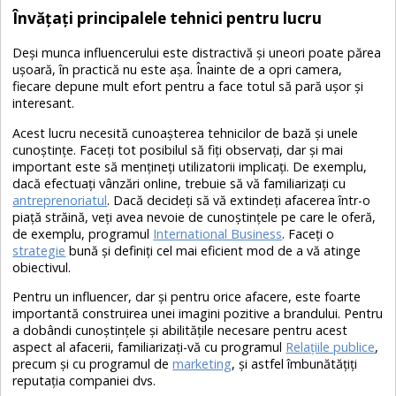
Învățați principalele tehnici pentru lucru
Deși munca influencerului este distractivă și uneori poate părea
ușoară, în practică nu este așa. Înainte de a opri camera,
fiecare depune mult efort pentru a face totul să pară ușor și
interesant.
Acest lucru necesită cunoașterea tehnicilor de bază și unele
cunoștințe. Faceți tot posibilul să fiți observați, dar și mai
important este să mențineți utilizatorii implicați. De exemplu,
dacă efectuați vânzări online, trebuie să vă familiarizați cu
antreprenoriatul
. Dacă decideți să vă extindeți afacerea într-o
piață străină, veți avea nevoie de cunoștințele pe care le oferă,
de exemplu, programul
International Business
. Faceți o
strategie
bună și definiți cel mai eficient mod de a vă atinge
obiectivul.
Pentru un influencer, dar și pentru orice afacere, este foarte
importantă construirea unei imagini pozitive a brandului. Pentru
a dobândi cunoștințele și abilitățile necesare pentru acest
aspect al afacerii, familiarizați-vă cu programul
Relațiile publice
,
precum și cu programul de
marketing
, și astfel îmbunătățiți
reputația companiei dvs.