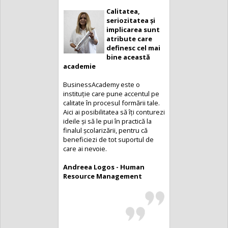
Calitatea,
Modalitate
seriozitatea și
complexă și
implicarea sunt
completă la
atribute care
cursurile din
definesc cel mai
cadrul
bine această
BusinessAcademy
academie
M-a bucurat mult să văd
BusinessAcademy este o
modalitatea complexă și
instituție care pune accentul pe
completă a cursurilor din cadrul
calitate în procesul formării tale.
BusinessAcademy. Cursurile
Aici ai posibilitatea să îți conturezi
sunt o adevărată provocare, te
ideile și să le pui în practică la
scot din zona ta de confort și te
finalul școlarizării, pentru că
fac să-ți schimbi viziunea asupra
beneficiezi de tot suportul de
lucrurilor care se practică pe
care ai nevoie.
piața din România.
Andreea Logos - Human
Cristiana Ursulean-Martin -
Resource Management
Cambridge Business Program