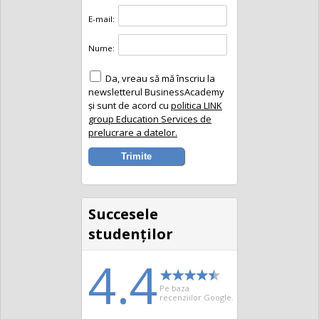
E-mail:
Nume:
Da, vreau să mă înscriu la
newsletterul BusinessAcademy
și sunt de acord cu
politica LINK
group Education Services de
prelucrare a datelor.
Succesele
studenţilor
4.4
Pe baza
recenziilor Google.