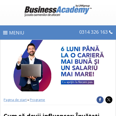
0314 326 163
PROGRAME
ÎNSCRIERE
CE OBŢINEŢI
E-LEARNING
DIPLOME ŞI CERTIFICATE
Pagina de start
»
Programe
DESPRE BUSINESS ACADEMY
Cum să devii influencer: Învățați