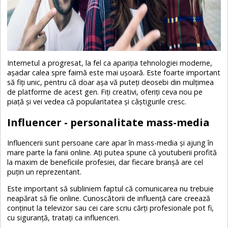
Internetul a progresat, la fel ca apariția tehnologiei moderne,
așadar calea spre faimă este mai ușoară. Este foarte important
să fiți unic, pentru că doar așa vă puteți deosebi din mulțimea
de platforme de acest gen. Fiți creativi, oferiți ceva nou pe
piață și vei vedea că popularitatea și câștigurile cresc.
Influencer - personalitate mass-media
Influencerii sunt persoane care apar în mass-media și ajung în
mare parte la fanii online. Ați putea spune că youtuberii profită
la maxim de beneficiile profesiei, dar fiecare branșă are cel
puțin un reprezentant.
Este important să subliniem faptul că comunicarea nu trebuie
neapărat să fie online. Cunoscătorii de influență care creează
conținut la televizor sau cei care scriu cărți profesionale pot fi,
cu siguranță, tratați ca influenceri.