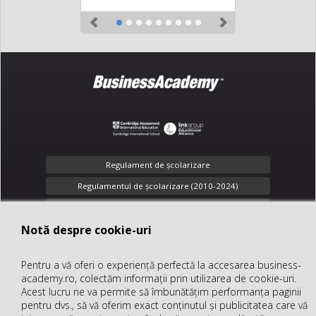
Previous
Next
Regulament de şcolarizare
Regulamentul de școlarizare (2010-2024)
Toate drepturile rezervate
Notă despre cookie-uri
Notă despre cookie-uri
Confidenţialitate
Pentru a vă oferi o experiență perfectă la accesarea business-
Pentru a vă oferi o experiență perfectă la accesarea business-
office@business-academy.ro
academy.ro, colectăm informații prin utilizarea de cookie-uri.
academy.ro, colectăm informații prin utilizarea de cookie-uri.
+40 (312) 289 318
Acest lucru ne va permite să îmbunătățim performanța paginii
Acest lucru ne va permite să îmbunătățim performanța paginii
pentru dvs., să vă oferim exact conținutul și publicitatea care vă
pentru dvs., să vă oferim exact conținutul și publicitatea care vă