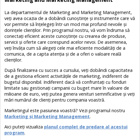
La departamentul de Marketing and Marketing Management,
veți avea ocazia de a dobândi cunoștințe și instrumente care vă
vor permite să înțelegeți într-un mod mai profund nevoile și
dorințele clienților. Prin programul nostru, vă vom îndruma să
conectați eficient aceste cunoștințe cu crearea de produse,
servicii și oferte care corespund acelor nevoi. De asemenea,
veți învăța cum să alegeți cele mai eficiente modalități de a
comunica, de a capta atenția și de a oferi o valoare reală
clienților.
După finalizarea cu succes a cursului, veți dobândi capacitatea
de a gestiona eficient activitățile de marketing, indiferent de
bugetul disponibil. Indiferent dacă vă confruntați cu fonduri
limitate sau gestionați campanii cu buget mare în valoare de
milioane de euro, veți putea genera venituri semnificative și veți
mări numărul de clienți pentru compania voastră.
Marketingul este pasiunea voastră? Vezi programul nostru
Marketing și Marketing Management
.
Aici puteți vizualiza
planul complet de predare al acestui
program
.