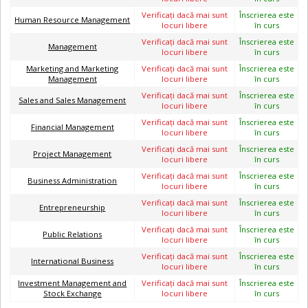
Verificaţi dacă mai sunt
Înscrierea este
Human Resource Management
locuri libere
în curs
Verificaţi dacă mai sunt
Înscrierea este
Management
locuri libere
în curs
Marketing and Marketing
Verificaţi dacă mai sunt
Înscrierea este
Management
locuri libere
în curs
Verificaţi dacă mai sunt
Înscrierea este
Sales and Sales Management
locuri libere
în curs
Verificaţi dacă mai sunt
Înscrierea este
Financial Management
locuri libere
în curs
Verificaţi dacă mai sunt
Înscrierea este
Project Management
locuri libere
în curs
Verificaţi dacă mai sunt
Înscrierea este
Business Administration
locuri libere
în curs
Verificaţi dacă mai sunt
Înscrierea este
Entrepreneurship
locuri libere
în curs
Verificaţi dacă mai sunt
Înscrierea este
Public Relations
locuri libere
în curs
Verificaţi dacă mai sunt
Înscrierea este
International Business
locuri libere
în curs
Investment Management and
Verificaţi dacă mai sunt
Înscrierea este
Stock Exchange
locuri libere
în curs