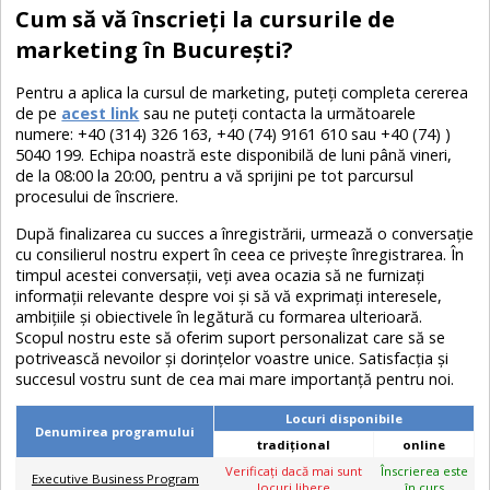
Cum să vă înscrieți la cursurile de
marketing în București?
Pentru a aplica la cursul de marketing, puteți completa cererea
de pe
acest link
sau ne puteți contacta la următoarele
numere: +40 (314) 326 163, +40 (74) 9161 610 sau +40 (74) )
5040 199. Echipa noastră este disponibilă de luni până vineri,
de la 08:00 la 20:00, pentru a vă sprijini pe tot parcursul
procesului de înscriere.
După finalizarea cu succes a înregistrării, urmează o conversație
cu consilierul nostru expert în ceea ce privește înregistrarea. În
timpul acestei conversații, veți avea ocazia să ne furnizați
informații relevante despre voi și să vă exprimați interesele,
ambițiile și obiectivele în legătură cu formarea ulterioară.
Scopul nostru este să oferim suport personalizat care să se
potrivească nevoilor și dorințelor voastre unice. Satisfacția și
succesul vostru sunt de cea mai mare importanță pentru noi.
Locuri disponibile
Denumirea programului
tradiţional
online
Verificaţi dacă mai sunt
Înscrierea este
Executive Business Program
locuri libere
în curs