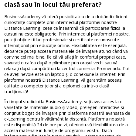
clasă sau în locul tău preferat?
BusinessAcademy vă oferă posibilitatea de a dobândi eficient
cunoștințe complete prin intermediul platformei noastre
Distance Learning, ceea ce înseamnă că participarea fizică la
cursuri nu este obligatorie. Prin intermediul platformei noastre,
puteți obține titluri profesionale și certificate recunoscute
internațional prin educație online. Flexibilitatea este esențială,
deoarece puteți accesa materialele de învățare atunci când vă
convine cel mai bine, fie că vă aflați în confortul propriei case,
savurați o cafea după o plimbare prin orașul vechi sau vă
relaxați după cumpărături la centrul comercial Promenada. Tot
ce aveți nevoie este un laptop și o conexiune la internet! Prin
platforma noastră Distance Learning, vă garantăm aceeași
calitate a competențelor și a diplomei ca într-o clasă
tradițională!
În timpul studiului la BusinessAcademy, veți avea acces la o
varietate de materiale audio și video, prelegeri interactive și
conținut bogat de învățare prin platforma noastră avansată de
e-Learning pentru învățământ la distanță. Platforma noastră
este disponibilă 24 de ore pe zi, oferindu-vă flexibilitatea de a
accesa materiale în funcție de programul vostru. Dacă