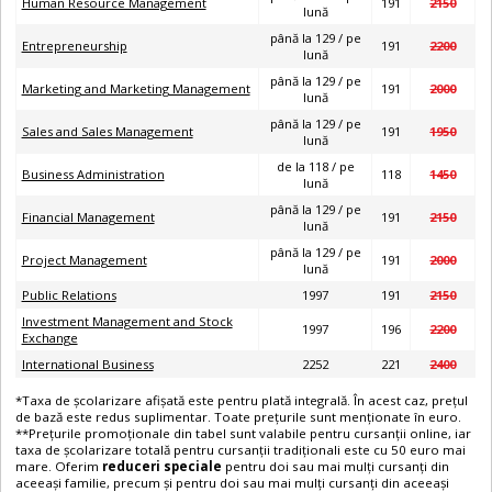
Human Resource Management
191
2150
lună
până la 129 / pe
Entrepreneurship
191
2200
lună
până la 129 / pe
Marketing and Marketing Management
191
2000
lună
până la 129 / pe
Sales and Sales Management
191
1950
lună
de la 118 / pe
Business Administration
118
1450
lună
până la 129 / pe
Financial Management
191
2150
lună
până la 129 / pe
Project Management
191
2000
lună
Public Relations
1997
191
2150
Investment Management and Stock
1997
196
2200
Exchange
International Business
2252
221
2400
*Taxa de școlarizare afișată este pentru plată integrală. În acest caz, prețul
de bază este redus suplimentar. Toate prețurile sunt menționate în euro.
**Prețurile promoționale din tabel sunt valabile pentru cursanții online, iar
taxa de școlarizare totală pentru cursanții tradiționali este cu 50 euro mai
mare. Oferim
reduceri speciale
pentru doi sau mai mulți cursanți din
aceeași familie, precum și pentru doi sau mai mulți cursanți din aceeași