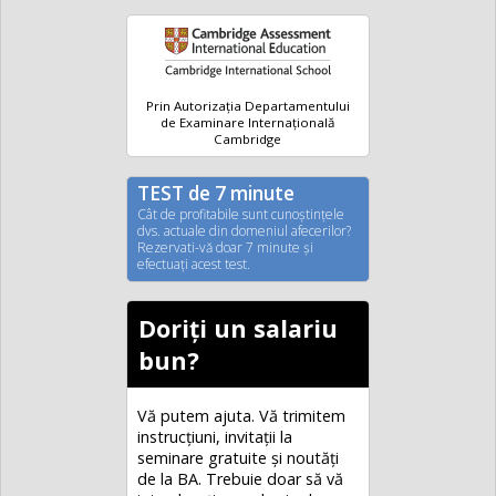
Prin Autorizația Departamentului
de Examinare Internațională
Cambridge
TEST de 7 minute
Cât de profitabile sunt cunoştinţele
dvs. actuale din domeniul afecerilor?
Rezervati-vă doar 7 minute şi
efectuaţi acest test.
Doriți un salariu
bun?
Vă putem ajuta. Vă trimitem
instrucțiuni, invitaţii la
seminare gratuite şi noutăţi
de la BA. Trebuie doar să vă