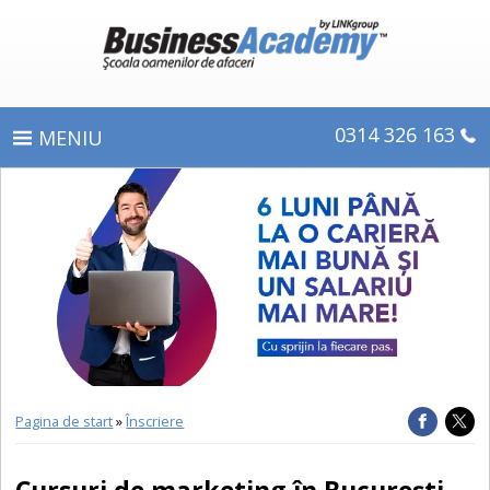
0314 326 163
PROGRAME
ÎNSCRIERE
CE OBŢINEŢI
E-LEARNING
DIPLOME ŞI CERTIFICATE
Pagina de start
»
Înscriere
DESPRE BUSINESS ACADEMY
Cursuri de marketing în București