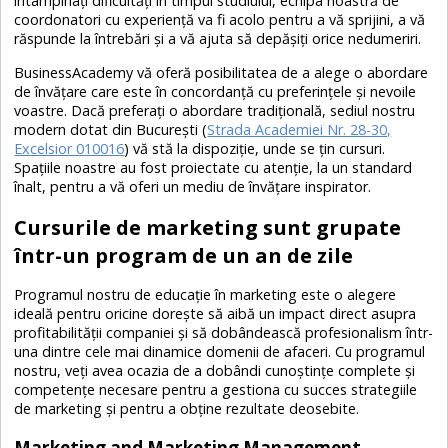
întâmpinați dificultăți în timpul studiului, echipa noastră de
coordonatori cu experiență va fi acolo pentru a vă sprijini, a vă
răspunde la întrebări și a vă ajuta să depășiți orice nedumeriri.
BusinessAcademy vă oferă posibilitatea de a alege o abordare
de învățare care este în concordanță cu preferințele și nevoile
voastre. Dacă preferați o abordare tradițională, sediul nostru
modern dotat din București (
Strada Academiei Nr. 28-30,
Excelsior 010016
) vă stă la dispoziție, unde se țin cursuri.
Spațiile noastre au fost proiectate cu atenție, la un standard
înalt, pentru a vă oferi un mediu de învățare inspirator.
Cursurile de marketing sunt grupate
într-un program de un an de zile
Programul nostru de educație în marketing este o alegere
ideală pentru oricine dorește să aibă un impact direct asupra
profitabilității companiei și să dobândească profesionalism într-
una dintre cele mai dinamice domenii de afaceri. Cu programul
nostru, veți avea ocazia de a dobândi cunoștințe complete și
competențe necesare pentru a gestiona cu succes strategiile
de marketing și pentru a obține rezultate deosebite.
Marketing and Marketing Management