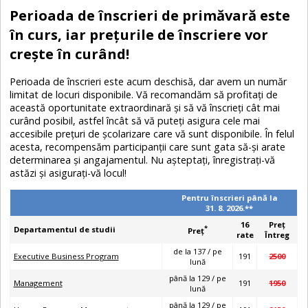
Perioada de înscrieri de primăvară este
în curs, iar prețurile de înscriere vor
crește în curând!
Perioada de înscrieri este acum deschisă, dar avem un număr
limitat de locuri disponibile. Vă recomandăm să profitați de
această oportunitate extraordinară și să vă înscrieți cât mai
curând posibil, astfel încât să vă puteți asigura cele mai
accesibile prețuri de școlarizare care vă sunt disponibile. În felul
acesta, recompensăm participanții care sunt gata să-și arate
determinarea și angajamentul. Nu așteptați, înregistrați-vă
astăzi și asigurați-vă locul!
Pentru înscrieri până la
31. 8. 2026.**
16
Preţ
*
Departamentul de studii
Preţ
rate
Întreg
de la 137 / pe
Executive Business Program
191
2500
lună
până la 129 / pe
Management
191
1950
lună
până la 129 / pe