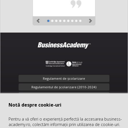
Previous
Next
Regulament de şcolarizare
Regulamentul de școlarizare (2010-2024)
Toate drepturile rezervate
Notă despre cookie-uri
Notă despre cookie-uri
Confidenţialitate
Pentru a vă oferi o experiență perfectă la accesarea business-
Pentru a vă oferi o experiență perfectă la accesarea business-
office@business-academy.ro
academy.ro, colectăm informații prin utilizarea de cookie-uri.
academy.ro, colectăm informații prin utilizarea de cookie-uri.
+40 (312) 289 318