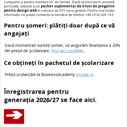
companie și pentru membrii lor de familie. Dacă vă înscrieți în această
perioadă, obțineți și un
pachet suplimentar de 6 luni de pregătire
pentru design web
în valoare de 475 euro, gratuit. Pentru mai multe
informații, ne puteți contacta la numărul de telefon
+40 (314) 326 163
.
Pentru șomeri: plătiți doar după ce vă
angajați
Dacă momentan sunteți șomer, vă asigurăm finanțarea a 20%
din prețul de școlarizare.
Vezi aici condițiile.
Ce obţineţi în pachetul de şcolarizare
Prețul școlarizării la BusinessAcademy
include și:
Înregistrarea pentru
generaţia 2026/27 se face aici.