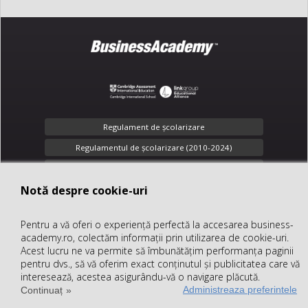
Previous
Next
Regulament de şcolarizare
Regulamentul de școlarizare (2010-2024)
Toate drepturile rezervate
Notă despre cookie-uri
Notă despre cookie-uri
Confidenţialitate
Pentru a vă oferi o experiență perfectă la accesarea business-
Pentru a vă oferi o experiență perfectă la accesarea business-
office@business-academy.ro
academy.ro, colectăm informații prin utilizarea de cookie-uri.
academy.ro, colectăm informații prin utilizarea de cookie-uri.
+40 (312) 289 318
Acest lucru ne va permite să îmbunătățim performanța paginii
Acest lucru ne va permite să îmbunătățim performanța paginii
pentru dvs., să vă oferim exact conținutul și publicitatea care vă
pentru dvs., să vă oferim exact conținutul și publicitatea care vă
interesează, acestea asigurându-vă o navigare plăcută.
interesează, acestea asigurându-vă o navigare plăcută.
© 2026 SC
LINK group Education
Administreaza preferintele
Administreaza preferintele
Continuați lectură
Continuaț
Services SRL
, CUI: RO27062641, Reg.