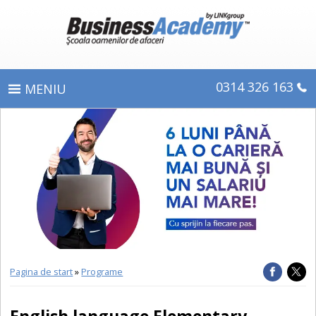
0314 326 163
PROGRAME
ÎNSCRIERE
CE OBŢINEŢI
E-LEARNING
DIPLOME ŞI CERTIFICATE
Pagina de start
»
Programe
DESPRE BUSINESS ACADEMY
English language Elementary