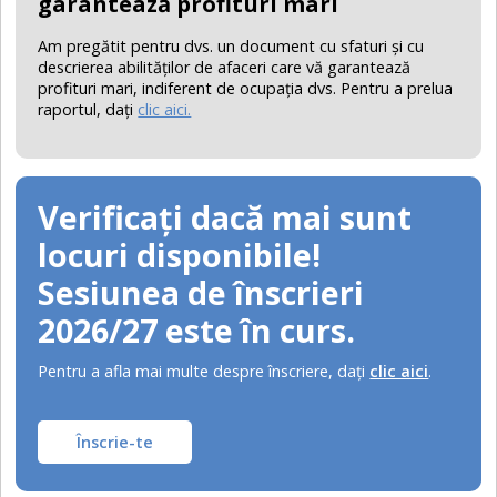
garantează profituri mari
Am pregătit pentru dvs. un document cu sfaturi şi cu
descrierea abilităţilor de afaceri care vă garantează
profituri mari, indiferent de ocupaţia dvs. Pentru a prelua
raportul, daţi
clic aici.
Verificați dacă mai sunt
locuri disponibile!
Sesiunea de înscrieri
2026/27 este în curs.
Pentru a afla mai multe despre înscriere, daţi
clic aici
.
Înscrie-te