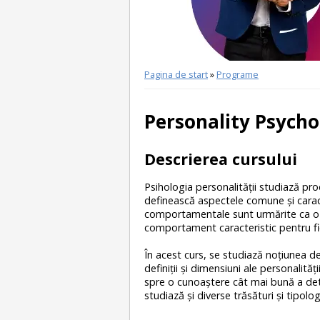
Pagina de start
»
Programe
Personality Psycho
Descrierea cursului
Psihologia personalităţii studiază pr
definească aspectele comune şi caracte
comportamentale sunt urmărite ca o u
comportament caracteristic pentru fi
În acest curs, se studiază noţiunea de
definiţii şi dimensiuni ale personalităţi
spre o cunoaştere cât mai bună a det
studiază şi diverse trăsături şi tipologi