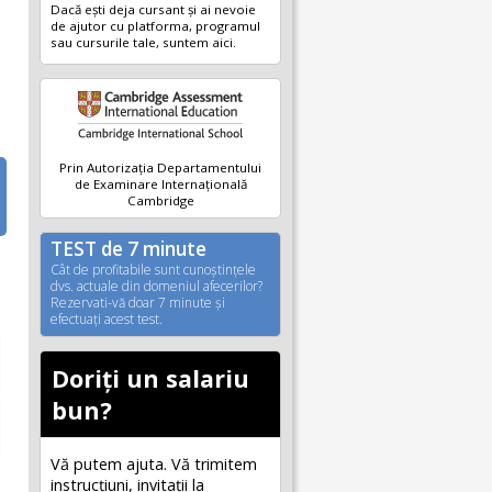
Dacă ești deja cursant și ai nevoie
de ajutor cu platforma, programul
sau cursurile tale, suntem aici.
Prin Autorizația Departamentului
de Examinare Internațională
Cambridge
TEST de 7 minute
Cât de profitabile sunt cunoştinţele
dvs. actuale din domeniul afecerilor?
Rezervati-vă doar 7 minute şi
efectuaţi acest test.
Doriți un salariu
bun?
Vă putem ajuta. Vă trimitem
instrucțiuni, invitaţii la