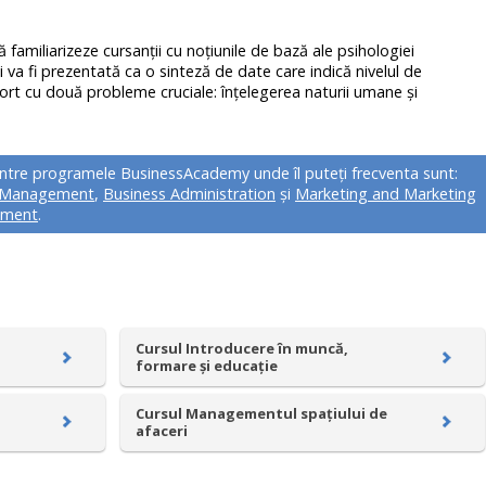
ă familiarizeze cursanţii cu noţiunile de bază ale psihologiei
ii va fi prezentată ca o sinteză de date care indică nivelul de
port cu două probleme cruciale: înţelegerea naturii umane şi
.
intre programele BusinessAcademy unde îl puteți frecventa sunt:
t Management
,
Business Administration
și
Marketing and Marketing
ment
.
Cursul Introducere în muncă,
formare și educație
Cursul Managementul spațiului de
afaceri