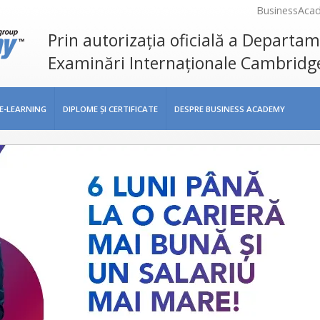
BusinessAca
Prin autorizația oficială a Departa
Examinări Internaționale Cambridg
E-LEARNING
DIPLOME ŞI CERTIFICATE
DESPRE BUSINESS ACADEMY