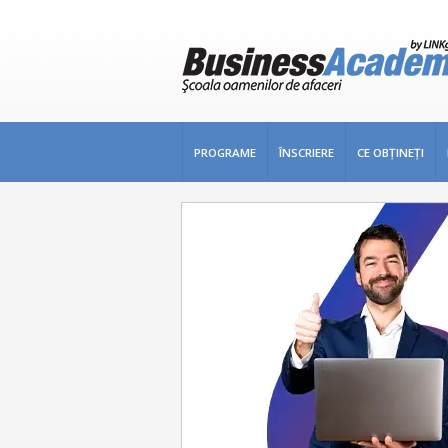
PROGRAME
ÎNSCRIERE
CE OBŢINEŢI