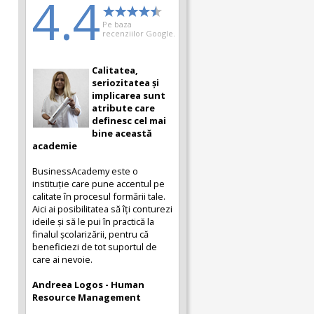
4.4
Pe baza
recenziilor Google.
Calitatea,
seriozitatea și
implicarea sunt
atribute care
definesc cel mai
bine această
academie
BusinessAcademy este o
instituție care pune accentul pe
calitate în procesul formării tale.
Aici ai posibilitatea să îți conturezi
ideile și să le pui în practică la
finalul școlarizării, pentru că
beneficiezi de tot suportul de
care ai nevoie.
Andreea Logos - Human
Resource Management