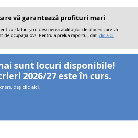
 care vă garantează profituri mari
 cu sfaturi şi cu descrierea abilităţilor de afaceri care vă
nt de ocupaţia dvs. Pentru a prelua raportul, daţi
clic aici.
mai sunt locuri disponibile!
rieri 2026/27 este în curs.
criere, daţi
clic aici
.