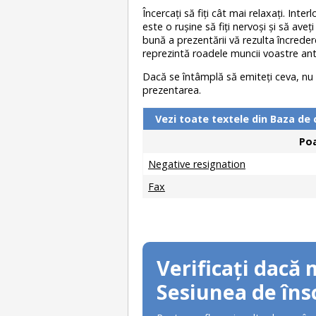
Încercaţi să fiţi cât mai relaxaţi. Inte
este o ruşine să fiţi nervoşi şi să av
bună a prezentării vă rezulta încrede
reprezintă roadele muncii voastre ant
Dacă se întâmplă să emiteţi ceva, nu pe
prezentarea.
Vezi toate textele din Baza de 
Poa
Negative resignation
Fax
Verificați dacă 
Sesiunea de însc