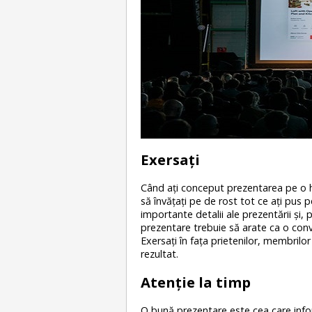
Exersaţi
Când aţi conceput prezentarea pe o h
să învăţaţi pe de rost tot ce aţi pus 
importante detalii ale prezentării şi,
prezentare trebuie să arate ca o conve
Exersaţi în faţa prietenilor, membrilor
rezultat.
Atenţie la timp
O bună prezentare este cea care info