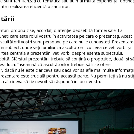
are sunt familiarizaţi cu tematica sau au mai multă experienţă, obţineţ
tru realizarea eficientă a sarcinilor.
tării
tării propriu-zise, acordaţi o atenţie deosebită formei sale. La
uneţi care este rolul vostru în activitatea pe care o prezentaţi. Acest
ascultătorii voştri sunt persoane pe care nu le cunoaşteţi. Prezentare
n subiect, unde veţi familiariza ascultătorul cu ceea ce veţi vorbi şi
partea centrală a prezentării veţi vorbi despre esenţa subiectului,
ită. Sfârşitul prezentării trebuie să conţină o propoziţie, două, şi s
st lucru înseamnă că ascultătorilor trebuie să li se ofere
or, dacă nu le este clar ceva sau dacă vor să afle mai multe informaţii
rezentare este crucială pentru această parte. Nu permiteţi să nu ştiţ
a altcineva să fie nevoit să răspundă în locul vostru.