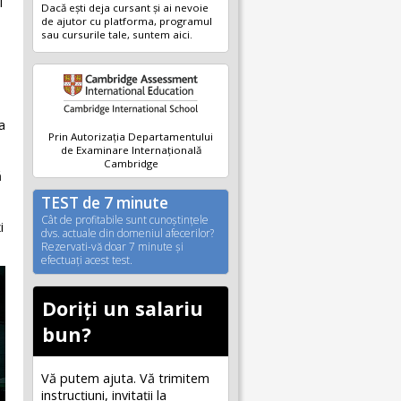
i
Dacă ești deja cursant și ai nevoie
de ajutor cu platforma, programul
sau cursurile tale, suntem aici.
a
Prin Autorizația Departamentului
de Examinare Internațională
Cambridge
ă
TEST de 7 minute
Cât de profitabile sunt cunoştinţele
i
dvs. actuale din domeniul afecerilor?
Rezervati-vă doar 7 minute şi
efectuaţi acest test.
Doriți un salariu
bun?
Vă putem ajuta. Vă trimitem
instrucțiuni, invitaţii la