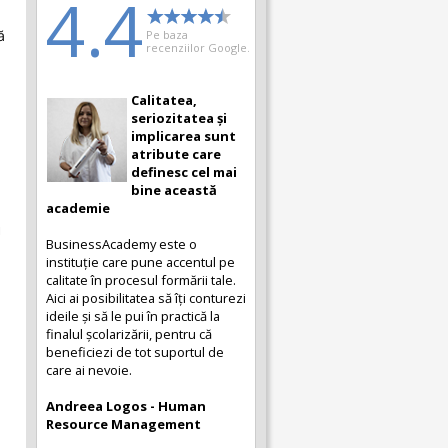
4.4
ă
Pe baza
recenziilor Google.
Calitatea,
seriozitatea și
implicarea sunt
atribute care
definesc cel mai
bine această
academie
i
BusinessAcademy este o
instituție care pune accentul pe
calitate în procesul formării tale.
Aici ai posibilitatea să îți conturezi
ideile și să le pui în practică la
finalul școlarizării, pentru că
beneficiezi de tot suportul de
care ai nevoie.
Andreea Logos - Human
Resource Management