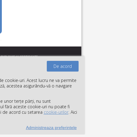
DIPLOME ŞI CERTIFICATE
De acord
De acord
de cookie-uri. Acest lucru ne va permite
de cookie-uri. Acest lucru ne va permite
(2010-2024)
Regulament de şcolarizare
ază, acestea asigurându-vă o navigare
ază, acestea asigurându-vă o navigare
Confidenţialitate
le unor terțe părți, nu sunt
le unor terțe părți, nu sunt
tul fără aceste cookie-uri nu poate fi
tul fără aceste cookie-uri nu poate fi
cademy.ro
+40 (312) 289 318
teți de acord cu setarea
teți de acord cu setarea
cookie-urilor
cookie-urilor
. Aici
. Aici
Sitemap
Powered by
LINK CMS
Administreaza preferintele
Administreaza preferintele