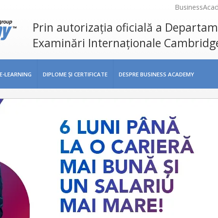
BusinessAca
Prin autorizația oficială a Departa
Examinări Internaționale Cambridg
E-LEARNING
DIPLOME ŞI CERTIFICATE
DESPRE BUSINESS ACADEMY