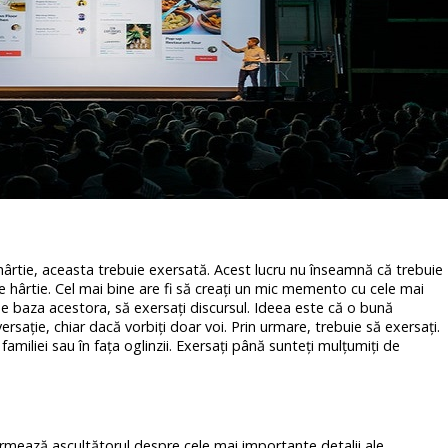
ârtie, aceasta trebuie exersată. Acest lucru nu înseamnă că trebuie
pe hârtie. Cel mai bine are fi să creaţi un mic memento cu cele mai
 pe baza acestora, să exersaţi discursul. Ideea este că o bună
rsaţie, chiar dacă vorbiţi doar voi. Prin urmare, trebuie să exersaţi.
 familiei sau în faţa oglinzii. Exersaţi până sunteţi mulţumiţi de
rmează ascultătorul despre cele mai importante detalii ale