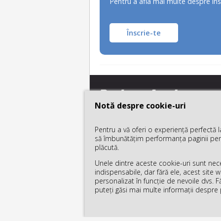
Pentru a afla mai multe despre îns
Înscrie-te
Notă despre cookie-uri
Notă despre cookie-uri
Pentru a vă oferi o experiență perfectă 
Pentru a vă oferi o experiență perfectă 
să îmbunătățim performanța paginii pentr
să îmbunătățim performanța paginii pentr
plăcută.
plăcută.
Unele dintre aceste cookie-uri sunt necesa
Unele dintre aceste cookie-uri sunt necesa
indispensabile, dar fără ele, acest site 
indispensabile, dar fără ele, acest site 
fb
ig
yt
personalizat în funcție de nevoile dvs. F
personalizat în funcție de nevoile dvs. F
puteți găsi mai multe informații despre p
puteți găsi mai multe informații despre p
© 2026 SC
LINK group Education Services 