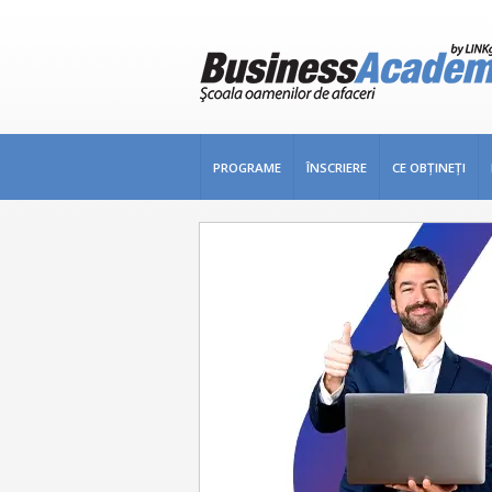
PROGRAME
ÎNSCRIERE
CE OBŢINEŢI