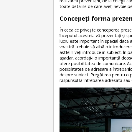
realizarea prezentării, de la colegii c
toate detaliile de care aveţi nevoie pen
Concepeţi forma prezen
În ceea ce priveşte conceperea prezen
începutul acesteia vă prezentaţi şi sp
lucru este important în special dacă 
voastră trebuie să aibă o introducere î
astfel îl veţi introduce în subiect. În 
aşadar, acordaţi-i o importanţă deoseb
ofere posibilitatea de comunicare. Ace
posibilitatea de adresare a întrebăril
despre subiect. Pregătirea pentru o p
răspunsul la întrebarea adresată sau c