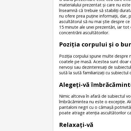
materialului prezentat şi care nu este
înseamnă că trebuie să stabiliţi durat
nu ofere prea puţine informaţii, dar, pe
ascultătorul să nu mai ştie despre ce 
15 minute ale unei prezentări, iar to
concentrării ascultătorilor.
Poziţia corpului şi o b
Poziţia corpului spune multe despre no
coatele pe masă. Acestea sunt doar câ
nervoşi sau dezinteresaţi de subiectul 
sută la sută familiarizaţi cu subiectul 
Alegeţi-vă îmbrăcămint
Nimic altceva în afară de subiectul vo
îmbrăcămintea nu este o excepţie. A
pantaloni negri cu o cămaşă potrivită. E
poate atrage atenţia ascultătorilor ca
Relaxaţi-vă