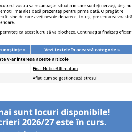
rlocutorul vostru va recunoaşte situaţia în care sunteţi nervoşi, deşi nu
eţi emoţii, mai ales dacă prezentaţi pentru prima dată. O pregătire
rea în sine de care aveţi nevoie deoarece, totuşi, prezentarea voastr
erioare.
rmiteţi ca acest lucru să vă blocheze. Continuaţi şi finalizaţi eficien
cunoştinţe »
Vezi textele în această categorie »
te v-ar interesa aceste articole
Final Notice/Ultimatum
Aflați cum se gestionează stresul
mai sunt locuri disponibile!
rieri 2026/27 este în curs.