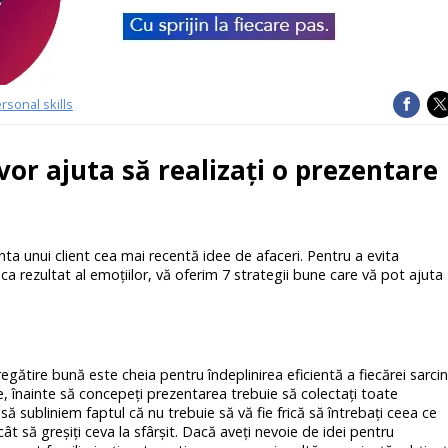
rsonal skills
 vor ajuta să realizaţi o prezentare
enta unui client cea mai recentă
idee de afaceri
. Pentru a evita
 ca rezultat al emoţiilor, vă oferim 7 strategii bune care vă pot ajuta
ătire bună este cheia pentru îndeplinirea eficientă a fiecărei sarcini
e, înainte să concepeţi prezentarea trebuie să colectaţi toate
să subliniem faptul că nu trebuie să vă fie frică să întrebaţi ceea ce
ecât să greşiţi ceva la sfârşit. Dacă aveţi nevoie de idei pentru