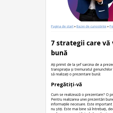
Pagina de start
»
Bazei de cunostinte
»
Pe
7 strategii care vă
bună
Aţi primit de la şef sarcina de a prez
transpiraţia şi tremuratul genunchilor
să realizaţi o prezentare bună:
Pregătiţi-vă
Cum se realizează o prezentare? O preg
Pentru realizarea unei prezentări bun
informaţiile necesare. Este important 
nu ştiţi. Este mai bine să întrebaţi, d