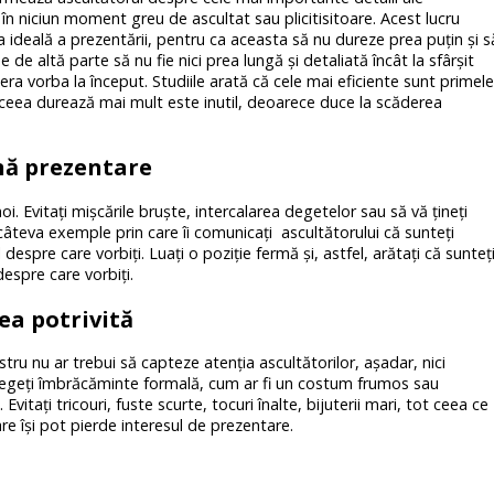
 în niciun moment greu de ascultat sau plicitisitoare. Acest lucru
a ideală a prezentării, pentru ca aceasta să nu dureze prea puţin şi s
 de altă parte să nu fie nici prea lungă şi detaliată încât la sfârşit
era vorba la început. Studiile arată că cele mai eficiente sunt primele
t ceea durează mai mult este inutil, deoarece duce la scăderea
ună prezentare
i. Evitaţi mişcările bruşte, intercalarea degetelor sau să vă ţineţi
teva exemple prin care îi comunicaţi ascultătorului că sunteţi
despre care vorbiţi. Luaţi o poziţie fermă şi, astfel, arătaţi că sunteţ
despre care vorbiţi.
ea potrivită
stru nu ar trebui să capteze atenţia ascultătorilor, aşadar, nici
legeţi îmbrăcăminte formală, cum ar fi un costum frumos sau
vitaţi tricouri, fuste scurte, tocuri înalte, bijuterii mari, tot ceea ce
re îşi pot pierde interesul de prezentare.