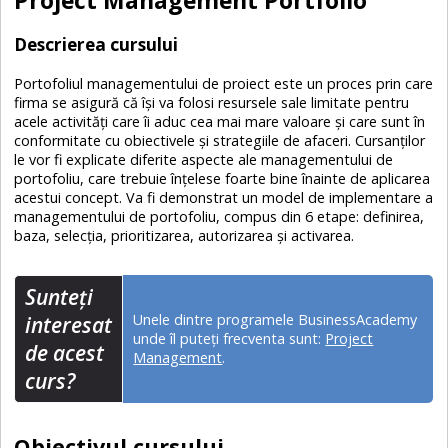
Descrierea cursului
Portofoliul managementului de proiect este un proces prin care
firma se asigură că îşi va folosi resursele sale limitate pentru
acele activităţi care îi aduc cea mai mare valoare şi care sunt în
conformitate cu obiectivele şi strategiile de afaceri. Cursanţilor
le vor fi explicate diferite aspecte ale managementului de
portofoliu, care trebuie înţelese foarte bine înainte de aplicarea
acestui concept. Va fi demonstrat un model de implementare a
managementului de portofoliu, compus din 6 etape: definirea,
baza, selecţia, prioritizarea, autorizarea şi activarea.
Sunteţi
Unele dintre programele BusinessAcademy
interesat
unde îl puteți frecventa sunt:
Project
de acest
Management
.
curs?
Obiectivul cursului