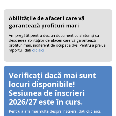
Abilităţile de afaceri care vă
garantează profituri mari
Am pregătit pentru dvs. un document cu sfaturi şi cu
descrierea abilităţilor de afaceri care vă garantează
profituri mari, indiferent de ocupaţia dvs. Pentru a prelua
raportul, daţi
clic aici.
Verificați dacă mai sunt
locuri disponibile!
Sesiunea de înscrieri
2026/27 este în curs.
Pentru a afla mai multe despre înscriere, daţi
clic aici
.