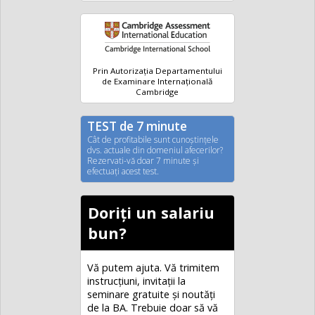
Prin Autorizația Departamentului
de Examinare Internațională
Cambridge
TEST de 7 minute
Cât de profitabile sunt cunoştinţele
dvs. actuale din domeniul afecerilor?
Rezervati-vă doar 7 minute şi
efectuaţi acest test.
Doriți un salariu
bun?
Vă putem ajuta. Vă trimitem
instrucțiuni, invitaţii la
seminare gratuite şi noutăţi
de la BA. Trebuie doar să vă