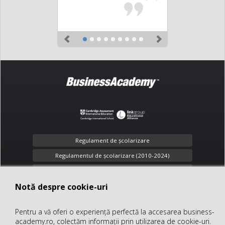
Previous
Next
Regulament de şcolarizare
Regulamentul de școlarizare (2010-2024)
Toate drepturile rezervate
Notă despre cookie-uri
Notă despre cookie-uri
Confidenţialitate
Pentru a vă oferi o experiență perfectă la accesarea business-
Pentru a vă oferi o experiență perfectă la accesarea business-
office@business-academy.ro
academy.ro, colectăm informații prin utilizarea de cookie-uri.
academy.ro, colectăm informații prin utilizarea de cookie-uri.
+40 (312) 289 318