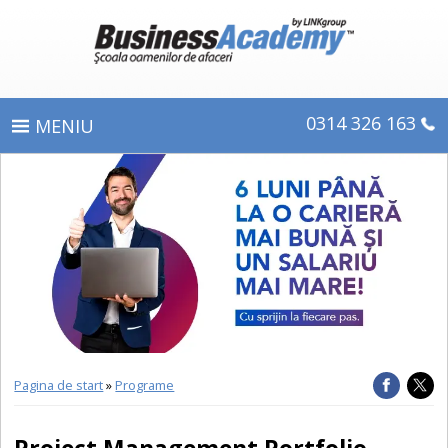
0314 326 163
PROGRAME
ÎNSCRIERE
CE OBŢINEŢI
E-LEARNING
DIPLOME ŞI CERTIFICATE
Pagina de start
»
Programe
DESPRE BUSINESS ACADEMY
Project Management Portfolio