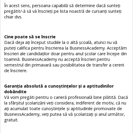
În acest sens, persoana capabilă să determine dacă sunteţi
pregătit/-ă să vă înscrieţi pe lista noastră de cursanţi sunteţi
chiar dvs.
Cine poate să se înscrie
Dacă deja aţi început studiile la o altă şcoală, atunci nu vă
puteţi califica pentru înscrierea la BusinessAcademy. Acceptăm
înscrieri ale candidaţilor doar pentru anul şcolar care începe din
toamnă. BusinessAcademy nu acceptă înscrieri pentru
semestrul din primavară sau posibilitatea de transfer a cererii
de înscriere.
Garanţia absolută a cunoştinţelor şi a aptitudinilor
dobândite
Vă vom pregăti pentru o carieră profesională bine plătită. Dacă
la sfârşitul şcolarizării veţi considera, indiferent de motiv, că nu
aţi acumulat toate cunoştinţele şi aptitudinile promovate de
BusinessAcademy, veţi putea să vă şcolarizaţi şi anul următor,
gratuit.