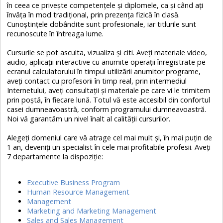
în ceea ce priveşte competenţele şi diplomele, ca şi când aţi
învăţa în mod tradiţional, prin prezenţa fizică în clasă.
Cunoştinţele dobândite sunt profesionale, iar titlurile sunt
recunoscute în întreaga lume.
Cursurile se pot asculta, vizualiza şi citi. Aveţi materiale video,
audio, aplicaţii interactive cu anumite operaţii înregistrate pe
ecranul calculatorului în timpul utilizării anumitor programe,
aveţi contact cu profesorii în timp real, prin intermediul
Internetului, aveţi consultaţii şi materiale pe care vi le trimitem
prin poştă, în fiecare lună. Totul vă este accesibil din confortul
casei dumneavoastră, conform programului dumneavoastră.
Noi vă garantăm un nivel înalt al calităţii cursurilor.
Alegeţi domeniul care vă atrage cel mai mult şi, în mai puţin de
1 an, deveniţi un specialist în cele mai profitabile profesii. Aveți
7 departamente la dispoziție:
Executive Business Program
Human Resource Management
Management
Marketing and Marketing Management
Sales and Sales Management