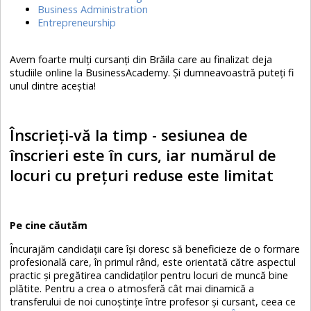
Business Administration
Entrepreneurship
Avem foarte mulţi cursanţi din Brăila care au finalizat deja
studiile online la BusinessAcademy. Şi dumneavoastră puteţi fi
unul dintre aceştia!
Înscrieţi-vă la timp - sesiunea de
înscrieri este în curs, iar numărul de
locuri cu preţuri reduse este limitat
Pe cine căutăm
Încurajăm candidaţii care îşi doresc să beneficieze de o formare
profesională care, în primul rând, este orientată către aspectul
practic şi pregătirea candidaţilor pentru locuri de muncă bine
plătite. Pentru a crea o atmosferă cât mai dinamică a
transferului de noi cunoştinţe între profesor şi cursant, ceea ce