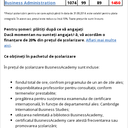
Business Administration
1074
99
89
1450
*Preţul şcolarizării pentru cei care aplică până în data de 31.08.2014. este valabil pentru plata
integrală. În acest caz, preţul este redus cu încă 10%. Toate preţurile sunt în euro.
Pentru şomeri: plătiţi după ce vă angajaţi
Dacă momentan nu sunteţi angajat/-ă, vă acordăm o
finanţare de 20% din preţul de şcolarizare.
Aflaţi mai multe
aici
.
Ce obţineţi în pachetul de şcolarizare
În preţul de şcolarizare BusinessAcademy sunt incluse:
fondul total de ore, confrom programului de un an de zile ales;
disponibilitatea profesorilor pentru consultaţii, conform
termenelor prestabilite;
pregătirea pentru susţinerea examenului de certificare
internaţională, în funcţie de departamentul ales
:
Cambridge
International Business Studies;
utilizarea nelimitată a bibliotecii BusinessAcademy,
certificatul BusinessAcademy care atestă frecventarea sau
promovarea şcolarizării;