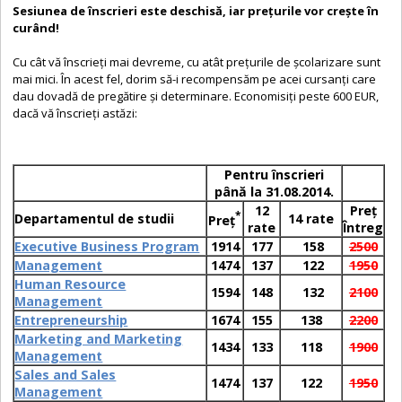
Sesiunea de înscrieri este deschisă, iar preţurile vor creşte în
curând!
Cu cât vă înscrieţi mai devreme, cu atât p
reţurile de şcolarizare sunt
mai mici
. În acest fel, dorim să-i recompensăm pe acei cursanţi care
dau dovadă de pregătire şi determinare. Economisiţi peste 600 EUR,
dacă vă înscrieţi astăzi
:
Pentru înscrieri
până la 31.08.2014.
12
Preţ
*
Departamentul de studii
14 rate
Preţ
rate
Întreg
Executive Business Program
1914
177
158
2500
Management
1474
137
122
1950
Human Resource
1594
148
132
2100
Management
Entrepreneurship
1674
155
138
2200
Marketing and Marketing
1434
133
118
1900
Management
Sales and Sales
1474
137
122
1950
Management