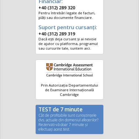
Financiar:
+40 (312) 289 320
Pentru întrebări legate de facturi,
plăți sau documente financiare.
Suport pentru cursanți:
+40 (312) 289 319
Dacă ești deja cursant și ai nevoie
de ajutor cu platforma, programul
sau cursurile tale, suntem aici.
Prin Autorizația Departamentului
de Examinare Internațională
Cambridge
TEST de 7 minute
Cât de profitabile sunt cunoştinţele
dvs. actuale din domeniul afecerilor?
Rezervati-vă doar 7 minute şi
efectuaţi acest test.