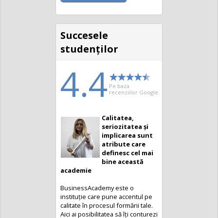
Succesele
studenţilor
4.4
Pe baza
recenziilor Google.
Calitatea,
seriozitatea și
implicarea sunt
atribute care
definesc cel mai
bine această
academie
BusinessAcademy este o
instituție care pune accentul pe
calitate în procesul formării tale.
Aici ai posibilitatea să îți conturezi