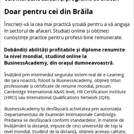
Doar pentru cei din Brăila
Înscrieţi-vă la cea mai practică şcoală pentru a vă angaja
în sectorul de afaceri. Studiaţi online şi obţineţi
cunoştinţe practice pentru profesii bine remunerate.
Dobândiţi abilităţi profitabile şi diplome renumite
la nivel mondial, studiind online la
BusinessAcademy, din oraşul dumneavoastră.
Învăţând prin intermediul singurului sistem real de e-Learning
din ţara noastră, folosit la BusinessAcademy, obţineţi titluri
profesionale şi certificate de renume mondial, precum
Cambridge International A&AS level, HR Certification Institute
(HRCI) sau International Qualifications Network (IQN).
BusinessAcademy îşi desfăşoară activitatea prin autorizaţia
Departamentului de Examinări Internaţionale Cambridge.
Predarea se desfăşoară conform standardelor, în materie de
învăţământ la distanţă, impuse de cinci universităţi de top la
nivel mondial. Studiind de la distanţă, obţineţi aceeaşi calitate,