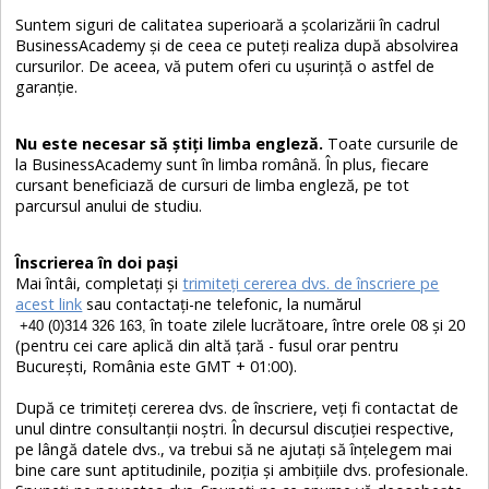
Suntem siguri de calitatea superioară a şcolarizării în cadrul
BusinessAcademy şi de ceea ce puteţi realiza după absolvirea
cursurilor. De aceea, vă putem oferi cu uşurinţă o astfel de
garanţie.
Nu este necesar să ştiţi limba engleză.
Toate cursurile de
la BusinessAcademy sunt în limba română. În plus, fiecare
cursant beneficiază de cursuri de limba engleză, pe tot
parcursul anului de studiu.
Înscrierea în doi paşi
Mai întâi, completaţi şi
trimiteţi cererea dvs. de înscriere pe
acest link
sau contactaţi-ne telefonic, la numărul
în toate zilele lucrătoare, între orele 08 şi 20
+40 (0)314 326 163,
(pentru cei care aplică din altă ţară - fusul orar pentru
Bucureşti, România este GMT + 01:00).
După ce trimiteţi cererea dvs. de înscriere, veţi fi contactat de
unul dintre consultanţii noştri. În decursul discuţiei respective,
pe lângă datele dvs., va trebui să ne ajutaţi să înţelegem mai
bine care sunt aptitudinile, poziţia şi ambiţiile dvs. profesionale.