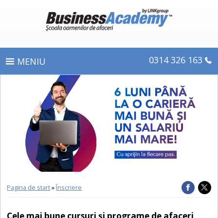
0314 326 163
PROGRAME
ÎNSCRIERE
CE OBŢINEŢI
E-LEARNING
DIPLOME ŞI CERTIFICATE
Pagina de start
»
Înscriere
DESPRE BUSINESS ACADEMY
Cele mai bune cursuri şi programe de afaceri