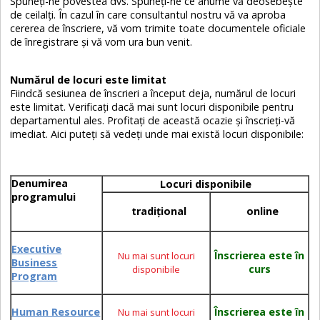
Spuneţi-ne povestea dvs. Spuneţi-ne ce anume vă deosebeşte
de ceilalţi. În cazul în care consultantul nostru vă va aproba
cererea de înscriere, vă vom trimite toate documentele oficiale
de înregistrare şi vă vom ura bun venit.
Numărul de locuri este limitat
Fiindcă sesiunea de înscrieri a început deja, numărul de locuri
este limitat. Verificaţi dacă mai sunt locuri disponibile pentru
departamentul ales. Profitaţi de această ocazie şi înscrieţi-vă
imediat. Aici puteţi să vedeţi unde mai există locuri disponibile:
Denumirea
Locuri disponibile
programului
tradiţional
online
Executive
Înscrierea este în
Nu mai sunt locuri
Business
curs
disponibile
Program
Human Resource
Înscrierea este în
Nu mai sunt locuri