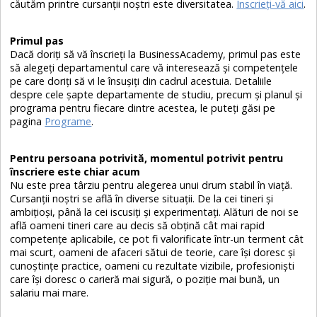
căutăm printre cursanţii noştri este diversitatea.
Înscrieţi-vă aici
.
Primul pas
Dacă doriţi să vă înscrieţi la BusinessAcademy, primul pas este
să alegeţi departamentul care vă interesează şi competenţele
pe care doriţi să vi le însuşiţi din cadrul acestuia. Detaliile
despre cele șapte departamente de studiu, precum şi planul şi
programa pentru fiecare dintre acestea, le puteţi găsi pe
pagina
Programe
.
Pentru persoana potrivită, momentul potrivit pentru
înscriere este chiar acum
Nu este prea târziu pentru alegerea unui drum stabil în viaţă.
Cursanţii noştri se află în diverse situaţii. De la cei tineri şi
ambiţioşi, până la cei iscusiţi şi experimentaţi. Alături de noi se
află oameni tineri care au decis să obţină cât mai rapid
competenţe aplicabile, ce pot fi valorificate într-un terment cât
mai scurt, oameni de afaceri sătui de teorie, care îşi doresc şi
cunoştinţe practice, oameni cu rezultate vizibile, profesionişti
care îşi doresc o carieră mai sigură, o poziţie mai bună, un
salariu mai mare.