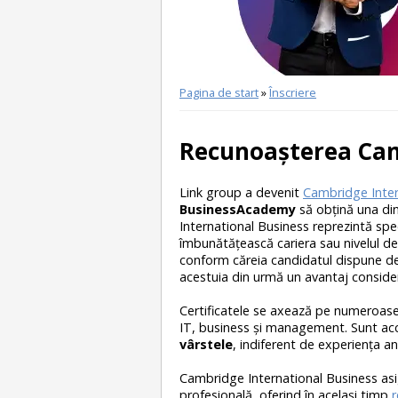
Pagina de start
»
Înscriere
Recunoaşterea Ca
Link group a devenit
Cambridge Inter
BusinessAcademy
să obţină una din
International Business reprezintă spec
îmbunătăţească cariera sau nivelul de
conform căreia candidatul dispune de 
acestuia din urmă un avantaj consider
Certificatele se axează pe numeroase 
IT, business şi management. Sunt acces
vârstele
, indiferent de experienţa an
Cambridge International Business asi
profesională, oferind în acelaşi timp
r