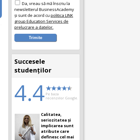
Da, vreau să mă înscriu la
newsletterul BusinessAcademy
și sunt de acord cu
politica LINK
group Education Services de
prelucrare a datelor.
Succesele
studenţilor
4.4
Pe baza
recenziilor Google.
Calitatea,
seriozitatea și
implicarea sunt
atribute care
definesc cel mai