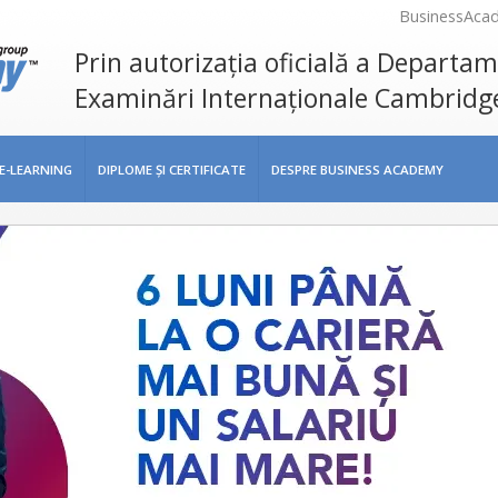
BusinessAca
Prin autorizația oficială a Departa
Examinări Internaționale Cambridg
E-LEARNING
DIPLOME ŞI CERTIFICATE
DESPRE BUSINESS ACADEMY