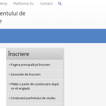
demy
Platforma DL
Contact
mentului de
e
Înscriere
Pagina principală pt înscrieri
Sesiunile de înscrieri
Plătiţi o parte din şcolarizare după
ce vă angajaţi
Conţinutul pachetului de studiu