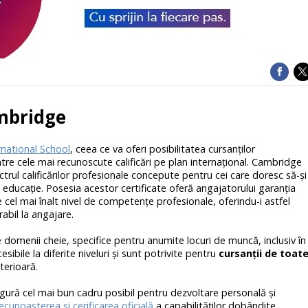
mbridge
national School
, ceea ce va oferi posibilitatea cursanţilor
tre cele mai recunoscute calificări pe plan internaţional. Cambridge
trul calificărilor profesionale concepute pentru cei care doresc să-şi
 educaţie. Posesia acestor certificate oferă angajatorului garanţia
cel mai înalt nivel de competenţe profesionale, oferindu-i astfel
abil la angajare.
domenii cheie, specifice pentru anumite locuri de muncă, inclusiv în
ibile la diferite niveluri şi sunt potrivite pentru
cursanţii de toat
terioară.
gură cel mai bun cadru posibil pentru dezvoltare personală şi
ecunoaşterea şi cerificarea oficială
a capabilităţilor dobândite.