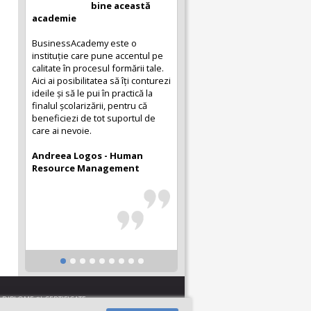
bine această
academie
BusinessAcademy este o
instituție care pune accentul pe
calitate în procesul formării tale.
Aici ai posibilitatea să îți conturezi
ideile și să le pui în practică la
finalul școlarizării, pentru că
beneficiezi de tot suportul de
care ai nevoie.
Andreea Logos - Human
Resource Management
DIPLOME ŞI CERTIFICATE