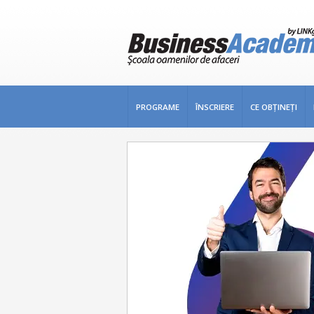
PROGRAME
ÎNSCRIERE
CE OBŢINEŢI