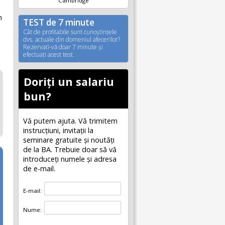
Cambridge
n
TEST de 7 minute
Cât de profitabile sunt cunoştinţele
dvs. actuale din domeniul afecerilor?
Rezervati-vă doar 7 minute şi
efectuaţi acest test.
Doriți un salariu
bun?
Vă putem ajuta. Vă trimitem
instrucțiuni, invitaţii la
seminare gratuite şi noutăţi
de la BA. Trebuie doar să vă
introduceţi numele și adresa
de e-mail.
E-mail:
Nume: