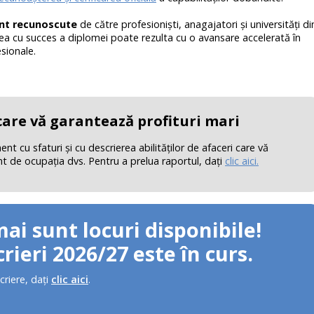
nt recunoscute
de către profesionişti, anagajatori şi universităţi di
a cu succes a diplomei poate rezulta cu o avansare accelerată în
sionale.
 care vă garantează profituri mari
 cu sfaturi şi cu descrierea abilităţilor de afaceri care vă
nt de ocupaţia dvs. Pentru a prelua raportul, daţi
clic aici.
mai sunt locuri disponibile!
rieri 2026/27 este în curs.
criere, daţi
clic aici
.