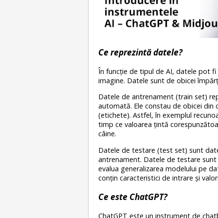
Ce reprezintă datele?
În funcție de tipul de AI, datele pot f
imagine. Datele sunt de obicei împărți
Datele de antrenament (train set) rep
automată. Ele constau de obicei din ca
(etichete). Astfel, în exemplul recunoașt
timp ce valoarea țintă corespunzătoar
câine.
Datele de testare (test set) sunt da
antrenament. Datele de testare sunt 
evalua generalizarea modelului pe da
conțin caracteristici de intrare și valo
Ce este ChatGPT?
ChatGPT este un instrument de chatbo