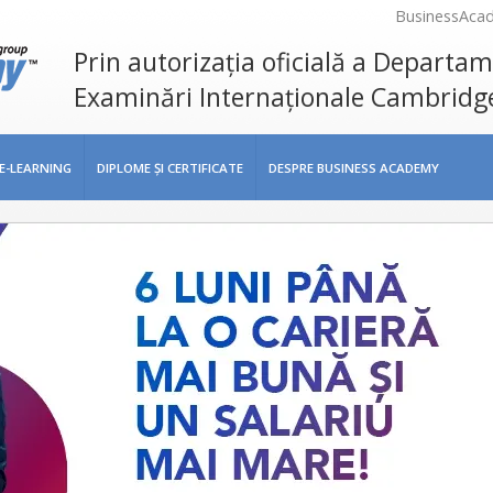
BusinessAca
Prin autorizația oficială a Departa
Examinări Internaționale Cambridg
E-LEARNING
DIPLOME ŞI CERTIFICATE
DESPRE BUSINESS ACADEMY