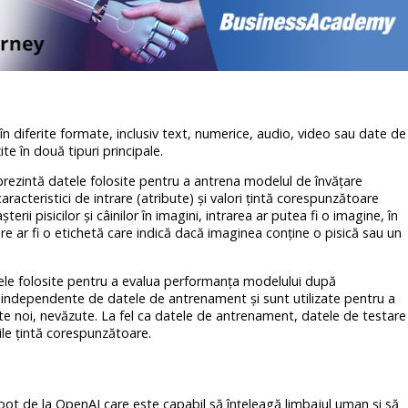
i în diferite formate, inclusiv text, numerice, audio, video sau date de
te în două tipuri principale.
rezintă datele folosite pentru a antrena modelul de învățare
racteristici de intrare (atribute) și valori țintă corespunzătoare
erii pisicilor și câinilor în imagini, intrarea ar putea fi o imagine, în
e ar fi o etichetă care indică dacă imaginea conține o pisică sau un
tele folosite pentru a evalua performanța modelului după
independente de datele de antrenament și sunt utilizate pentru a
te noi, nevăzute. La fel ca datele de antrenament, datele de testare
rile țintă corespunzătoare.
t de la OpenAI care este capabil să înțeleagă limbajul uman și să