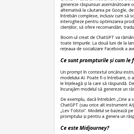
genereze răspunsuri asemănătoare omu
alternativă la căutarea pe Google, deo
întrebări complexe, inclusiv cum să 
interogheze pentru optimizarea producț
clienților, să ofere recomandări, traduc
Boom-ul creat de ChatGPT va rămâne în
toate timpurile. La două luni de la la
rețeaua de socializare Facebook a avu
Ce sunt prompturile și cum le 
Un prompt în contextul oricărui instrum
modelului AI. Poate fi o întrebare, o 
le înțeleagă și la care să răspundă. 
încurajăm modelul să genereze un răsp
De exemplu, dacă întrebăm „Cine a sc
ChatGPT (sau orice alt instrument AI) 
„Lev Tolstoi”. Modelul se bazează pe 
promptului și pentru a genera un răsp
Ce este Midjourney?