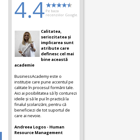
4.4
Pe baza
recenziilor Google.
Calitatea,
Modalitate
seriozitatea și
complexă și
implicarea sunt
completă la
atribute care
cursurile din
definesc cel mai
cadrul
bine această
BusinessAcademy
academie
M-a bucurat mult să văd
BusinessAcademy este o
modalitatea complexă și
instituție care pune accentul pe
completă a cursurilor din cadrul
calitate în procesul formării tale.
BusinessAcademy. Cursurile
Aici ai posibilitatea să îți conturezi
sunt o adevărată provocare, te
ideile și să le pui în practică la
scot din zona ta de confort și te
finalul școlarizării, pentru că
fac să-ți schimbi viziunea asupra
beneficiezi de tot suportul de
lucrurilor care se practică pe
care ai nevoie.
piața din România.
Andreea Logos - Human
Cristiana Ursulean-Martin -
Resource Management
Cambridge Business Program