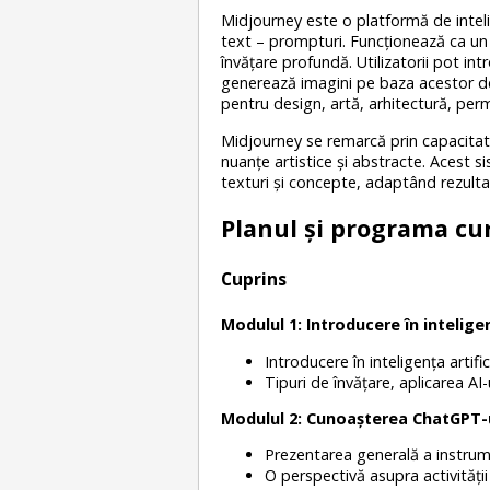
Midjourney este o platformă de intelig
text – prompturi. Funcționează ca un
învățare profundă. Utilizatorii pot in
generează imagini pe baza acestor desc
pentru design, artă, arhitectură, permi
Midjourney se remarcă prin capacitate
nuanțe artistice și abstracte. Acest si
texturi și concepte, adaptând rezultat
Planul și programa cu
Cuprins
Modulul 1: Introducere în inteligen
Introducere în inteligența artific
Tipuri de învățare, aplicarea AI-
Modulul 2: Cunoașterea ChatGPT-
Prezentarea generală a instrum
O perspectivă asupra activității