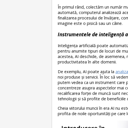
În primul rând, colectăm un număr mare
automată, computerul analizează acest
finalizarea procesului de învățare, c
imagine este o pisică sau un câine.
Instrumentele de inteligență a
Inteligența artificială poate automati
pentru anumite tipuri de locuri de mun
acestea, AI deschide, de asemenea, n
productivitatea în alte domenii.
De exemplu, AI poate ajuta la
analiz
noi produse și servicii. În loc să vede
putem vedea ca un instrument care poat
concentreze asupra aspectelor mai com
recalificarea forței de muncă sunt ne
tehnologii și să profite de beneficiile 
Cheia viitorului muncii în era AI nu es
profita de noile oportunități pe care 