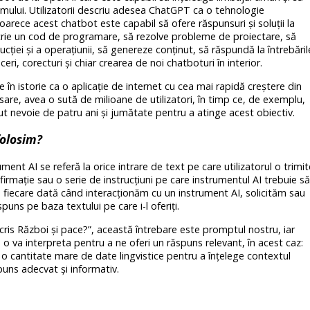
lui. Utilizatorii descriu adesea ChatGPT ca o tehnologie
arece acest chatbot este capabil să ofere răspunsuri și soluții la
scrie un cod de programare, să rezolve probleme de proiectare, să
iei și a operațiunii, să genereze conținut, să răspundă la întrebăril
eri, corecturi și chiar crearea de noi chatboturi în interior.
 istorie ca o aplicație de internet cu cea mai rapidă creștere din
nsare, avea o sută de milioane de utilizatori, în timp ce, de exemplu,
t nevoie de patru ani și jumătate pentru a atinge acest obiectiv.
folosim?
ent AI se referă la orice intrare de text pe care utilizatorul o trimit
afirmație sau o serie de instrucțiuni pe care instrumentul AI trebuie să
De fiecare dată când interacționăm cu un instrument AI, solicităm sau
uns pe baza textului pe care i-l oferiți.
ris Război și pace?”, această întrebare este promptul nostru, iar
o va interpreta pentru a ne oferi un răspuns relevant, în acest caz:
o cantitate mare de date lingvistice pentru a înțelege contextul
uns adecvat și informativ.