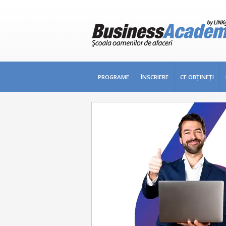
PROGRAME
ÎNSCRIERE
CE OBŢINEŢI