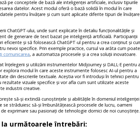
ă pe conceptele de bază ale inteligenței artificiale, inclusiv tipurile
ocesarea datelor. Acest modul oferă o bază solidă în modul în care
datele pentru învățare și cum sunt aplicate diferite tipuri de învățare
ii ChatGPT-ului, unde sunt explicate în detaliu funcționalitățile și
nt de generare de text bazat pe inteligență artificială. Participanții
i eficiente și să folosească ChatGPT-ul pentru a crea conținut și cu
tru nevoi specifice. Prin exemple practice, cursul va arăta cum poate
ți comunicarea
, a automatiza procesele și a crea soluții inovatoare.
at înțelegerii și utilizării instrumentelor Midjourney și DALL·E pentru 
vor explora modul în care aceste instrumente folosesc AI-ul pentru a
itate din descrierile textuale. Aceștia vor fi introduși în tehnici pentru
rezultate vizuale specifice și vor afla cum sunt utilizate aceste
e industrii creative.
rește să-și extindă cunoștințele și abilitățile în domeniul inteligenței
 care se străduiesc să-și îmbunătățească procesele de lucru, oameni
e de exprimare sau pasionați de tehnologie dornici de noi cunoștințe.
la următoarele întrebări: