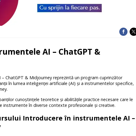
trumentele AI – ChatGPT &
AI – ChatGPT & Midjourney reprezintă un program cuprinzător
ii în lumea inteligenței artificiale (AI) și a instrumentelor specifice,
ney.
panților cunoștințele teoretice și abilitățile practice necesare care le
te instrumente în diverse contexte profesionale și creative.
ursului Introducere în instrumentele AI –
y