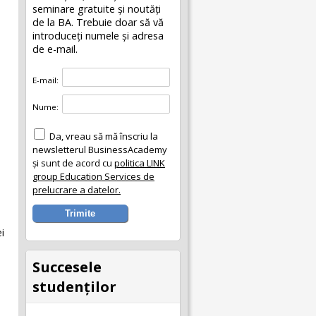
seminare gratuite şi noutăţi
de la BA. Trebuie doar să vă
introduceţi numele și adresa
de e-mail.
E-mail:
Nume:
Da, vreau să mă înscriu la
newsletterul BusinessAcademy
și sunt de acord cu
politica LINK
group Education Services de
prelucrare a datelor.
i
Succesele
studenţilor