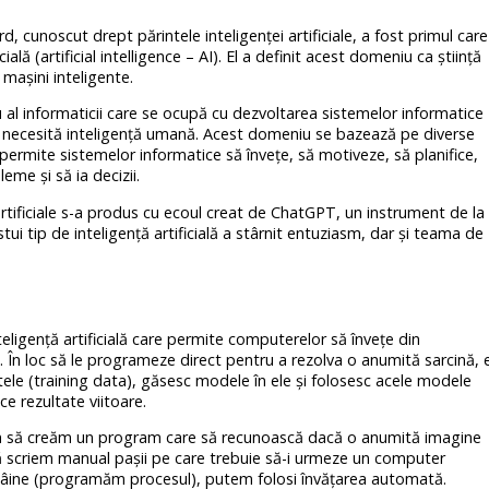
, cunoscut drept părintele inteligenței artificiale, a fost primul care
ială (artificial intelligence – AI). El a definit acest domeniu ca știință
mașini inteligente.
u al informaticii care se ocupă cu dezvoltarea sistemelor informatice
re necesită inteligență umană. Acest domeniu se bazează pe diverse
permite sistemelor informatice să învețe, să motiveze, să planifice,
eme și să ia decizii.
i artificiale s-a produs cu ecoul creat de ChatGPT, un instrument de la
tui tip de inteligență artificială a stârnit entuziasm, dar și teama de
eligență artificială care permite computerelor să învețe din
. În loc să le programeze direct pentru a rezolva o anumită sarcină, e
tele (training data), găsesc modele în ele și folosesc acele modele
ce rezultate viitoare.
 să creăm un program care să recunoască dacă o anumită imagine
 să scriem manual pașii pe care trebuie să-i urmeze un computer
câine (programăm procesul), putem folosi învățarea automată.