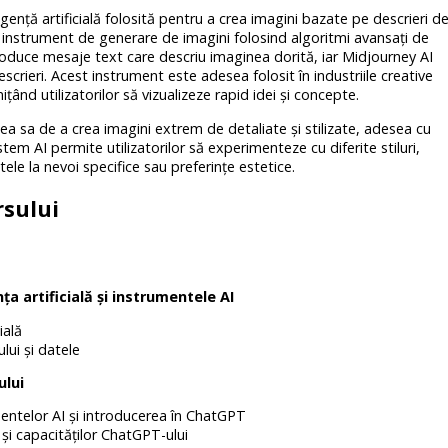
ență artificială folosită pentru a crea imagini bazate pe descrieri d
 instrument de generare de imagini folosind algoritmi avansați de
troduce mesaje text care descriu imaginea dorită, iar Midjourney AI
rieri. Acest instrument este adesea folosit în industriile creative
țând utilizatorilor să vizualizeze rapid idei și concepte.
a sa de a crea imagini extrem de detaliate și stilizate, adesea cu
stem AI permite utilizatorilor să experimenteze cu diferite stiluri,
ele la nevoi specifice sau preferințe estetice.
rsului
ța artificială și instrumentele AI
ială
ului și datele
ului
entelor AI și introducerea în ChatGPT
 și capacităților ChatGPT-ului