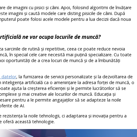
 de imagini cu pisici și câini. Apoi, folosind algoritmi de învățare
e imagini și caută modele care disting pisicile de câini. După
omputerul poate folosi acele modele pentru a lua decizii dacă noua
rtificială ne vor ocupa locurile de muncă?
za sarcinile de rutină și repetitive, ceea ce poate reduce nevoia
că, în special cele care necesită mai puțină specializare. Cu toate
oi oportunități de a crea locuri de muncă și de a îmbunătăți
a datelor
, la furnizarea de servicii personalizate și la dezvoltarea de
m inteligența artificială ca o amenințare la adresa forței de muncă, o
e ajuta la creșterea eficienței și le permite lucrătorilor să se
plexe și mai creative ale locurilor de muncă. Educația și
cesare pentru a le permite angajaților să se adapteze la noile
oferite de AI.
te rezistența la noile tehnologii, ci adaptarea și inovația pentru a
le oferă această tehnologie.