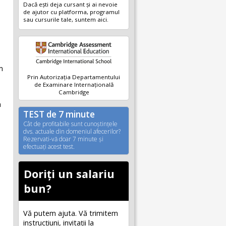
Dacă ești deja cursant și ai nevoie
de ajutor cu platforma, programul
sau cursurile tale, suntem aici.
m
Prin Autorizația Departamentului
de Examinare Internațională
Cambridge
a
TEST de 7 minute
Cât de profitabile sunt cunoştinţele
dvs. actuale din domeniul afecerilor?
Rezervati-vă doar 7 minute şi
efectuaţi acest test.
Doriți un salariu
bun?
Vă putem ajuta. Vă trimitem
instrucțiuni, invitaţii la