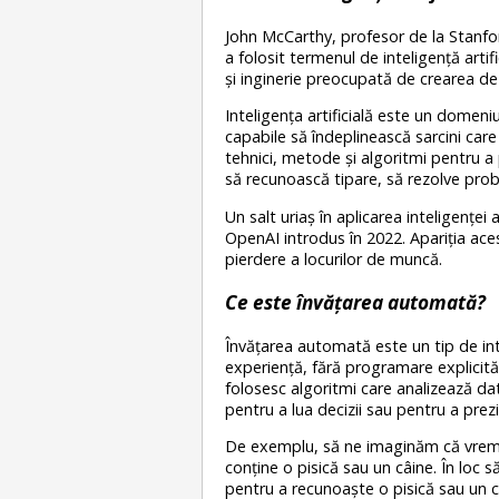
John McCarthy, profesor de la Stanford
a folosit termenul de inteligență artific
și inginerie preocupată de crearea de 
Inteligența artificială este un domeni
capabile să îndeplinească sarcini ca
tehnici, metode și algoritmi pentru a 
să recunoască tipare, să rezolve probl
Un salt uriaș în aplicarea inteligențe
OpenAI introdus în 2022. Apariția aces
pierdere a locurilor de muncă.
Ce este învățarea automată?
Învățarea automată este un tip de int
experiență, fără programare explicită
folosesc algoritmi care analizează da
pentru a lua decizii sau pentru a prezi
De exemplu, să ne imaginăm că vrem
conține o pisică sau un câine. În loc
pentru a recunoaște o pisică sau un 