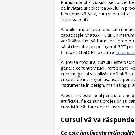
Primul modul al cursului se concentreaz
de învățare și aplicarea AI-ului în pr
funcționează AI-ul, cum sunt utilizate 
în lumea reală.
Al doilea modul este dedicat cunoașter
capacitățile ChatGPT-ului, un instrume
vor învăța cum să formuleze promptur
să-și dezvolte proprii agenți GPT pen
fi folosit ChatGPT pentru a
îmbunătă
Al treilea modul al cursului este dedic
genera conținut vizual. Participanții 
crea imagini și vizualizări de înaltă cal
crearea de interogări avansate pentru 
instrumente în design, marketing și alt
Acest curs este ideal pentru oricine do
artificiale, fie că sunt profesioniști
creativi în căutare de noi instrument
Cursul vă va răspunde 
Ce este inteligența artificială?